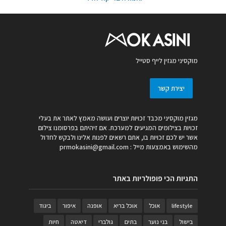
מוקסיני מגזין לייף סטייל
יצירת קשר
מגזין מוקסיני מכבד זכויות יוצרים ועושה מאמץ לאתר את בעלי
זכויות בצילומים המגיעים למערכת. אם זיהיתם בפרסומנו צילום
אשר יש לכם זכויות בו, אתם רשאים לפנות אלינו ולבקש לחדול
מהשימוש באמצעות מייל :
prmokasini@gmail.com
התגיות הכי פופולריות באתר
lifestyle
אוכל
אוכל בריא
אופנה
איפור
ביגוד
בישול
בני נוער
בתים
גולברי
דיאטה
חיות