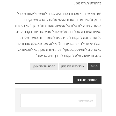
בהתרגשות חלי ממן.
“אני מאושרת כי מטרת הספר היא לגרום לאנשים ליהנות מאוכל
בריא, ולהפוך את המטבח האישי שלהם למגרש משחקים בו
אפשר ליצור עולם שלם של טעמים. מוסרת חלי ממן: “לא נסתרת
מפנינו העובדה שכל בית שלישי סובל מהשמנת יתר בקרב ילדיו.
כל הורה רוצה להקנות לילדיו כלים להתמודדות כאשר מטרת
העל היא שהילד יהיה בריא ורזה”. אולם, ממן מאמינה שההורים
לא צריכים להתעסק במשקל הילד, ויתרה מכך, לא להכניסו אל
עולם הדיאטה, אלא להקנות לו דרך חיים בריאה.”
תגיות
אוכל בריא חלי ממן
ספרה של חלי ממן
הוספת תגובה
הוספת תגובה