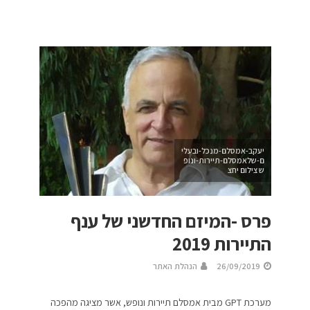
יעקב-אמסלם-מנכל-ובעלי
ם-שלאמסלם-תיירות-ונופ
ש צילום יחצ
פרס -המיזם החדשני של ענף
התיירות 2019
26/09/2019
הנהלת האתר
מערכת GPT מבית אמסלם תיירות ונופש, אשר מציגה מהפכה