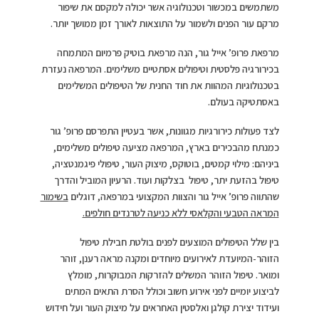
משתמשים במכשור וטכנולוגיה אשר יכולה למקסם את שיפור
מרקם עור הפנים ולשמור על התוצאות לאורך זמן ממושך יותר.
מרפאת פרופ’ אייל גור, הנה מרפאת בוטיק פרמיום המתמחה
בכירורגיה פלסטית וטיפולים אסתטיים משלימים. המרפאה נעזרת
בטכנולוגיות המהוות את חוד החנית של הטיפולים המשלימים
באסתטיקה בעולם.
לצד פעולות כירורגיות מגוונות, אשר בעטיין התפרסם פרופ’ גור
כמנתח מהבכירים בארץ, המרפאה מציעה טיפולים משלימים,
ביניהם: מילוי קמטים, בוטוקס, מיצוק העור, טיפולי פיגמנטציה,
טיפול בהזעת יתר, טיפול בצלקות ועוד. הרעיון המוביל והדרך
שהתווה פרופ’ אייל גור והצוות המקצועי במרפאה, דוגלים
בשימור
המראה הטבעי והקלאסי ללא כניעה לטרנדים חולפים.
בין שלל הטיפולים המוצעים לפנים בולטת חבילת טיפול
הזוהר-המיועדת לאירועים מיוחדים ומקנה מראה רענן, זוהר
ומואר. טיפול הזוהר המשלים להזרקות המבוקרות, מומלץ
לביצוע יומיים לפני אירוע חשוב וכולל הסרת התאים המתים
ועידוד יצירת קולגן ואלסטין האחראים על מיצוק העור ועל חידוש