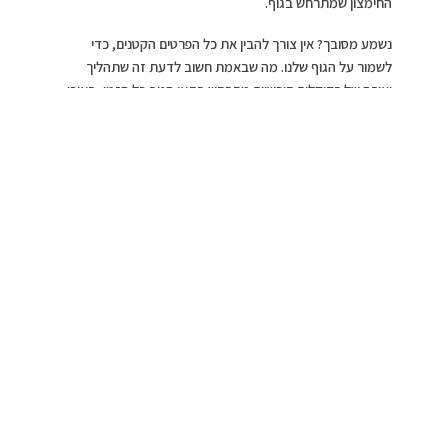
החימצון שמתרחש בגוף.
נשמע מסובך? אין צורך להבין את כל הפרטים הקטנים, כדי
לשמור על הגוף שלנו. מה שבאמת חשוב לדעת זה שתהליך
יצירה של רדיקלים חופשיים מתרחש בתאי הגוף כל הזמן, באופן
טבעי. החדשות הטובות הן שנוגדי החמצון, אשר נמצאים
בוויטמינים ומינרלים כמו ויטמין A, C או E, יודעים להילחם
ברדיקלים החופשיים, ולכן הם חשובים עבורנו.
מומחי חברת הרבלייף מציגים 4 סיבות להכניס לחייכם את נוגדי
החמצון:
נוגדי החמצון יש השפעה גדולה על מניעת
הזדקנות העור:
עם השנים, החומרים החיוניים על פני העור נעלמים, והעור הופך
רפוי יותר. נוגדי החמצון מאטים תהליך זה ובכך מסייעים לעור
להיראות מוצק יותר. בנוסף, על אף שכמעט בלתי אפשרי להעלים
קמטי גיל עמוקים, מוצרים שמכילים נוגדי חמצון, בעיקר ויטמינים
C ו-E, מסייעים בהפחתת המראה של קמטי עור עדינים ומסייעים