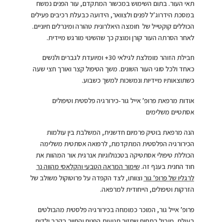
תאי העור. בתום השימוש במכשור המתקדם, עור הפנים נמשח
במסכת הידרוג’ל לפנים ולצוואר, הידועה כבעלת רכיבים פעילים
הכוללים קוקטייל של חומצה היאלרונית טהורה ומינרלים חיוניים.
לאחר הסרתה העור קורן ומוצק כך שהשינוי מורגש מיידית.
חבילת הזוהר מומלצת לגילאי 30+ ומיועדת לגברים ולנשים
כאחד ולכל סוגי העור השונים. משך הטיפול קצר ואורך חצי שעה
כשתוצאותיו מיידיות ונמשכות למשך כשבוע.
אודות מרפאת פרופ’ אייל גור-כירורגיה פלסטית וטיפולים
אסתטיים משלימים
הנה מרפאת בוטיק פרמיום חדשנית, המשלבת בין עולמות
הכירורגיה הפלסטית המתקדמת, לרפואה אסתטית משלימה
הכוללת טיפולי אסתטיקה בטכנולוגיות אנרגית אור המהוות את
חוד החנית בענף זה.
שימור המראה הטבעי והקלאסי מהווה נר
לרגליו של פרופ’ גור
וצוותו, לצד הקפדה על פרוטוקול משולב של
הזרקות וטיפולים, הייחודית למרפאה.
פרופ’ אייל גור, המוכר כמומחה בכירורגיה פלסטית מהבולטים
בעולם, מוביל בתחום שחזור תנועות הפנים והחיוך בקרב ילדים