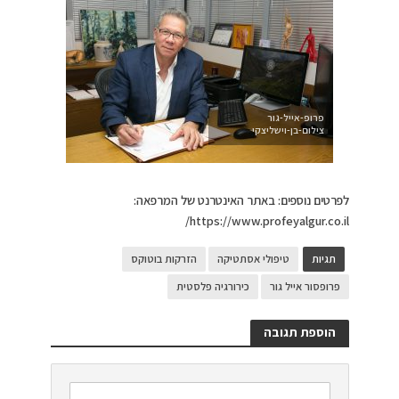
פרופ-אייל-גור
צילום-בן-וישליצקי
לפרטים נוספים: באתר האינטרנט של המרפאה:
https://www.profeyalgur.co.il/
תגיות
טיפולי אסתטיקה
הזרקות בוטוקס
פרופסור אייל גור
כירורגיה פלסטית
הוספת תגובה