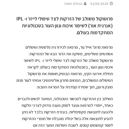
01/06/2019
הנהלת האתר
פרוטוקול משולב של הזרקות לצד טיפולי לייזר ו- IPL
(אנרגית אור) לשיפור איכות וגוון העור בטכנולוגיות
המתקדמות בעולם.
מרפאת פרופ’ אייל גור, מרפאה לכירורגיה פלסטית וטיפולים
אסתטיים משלימים, משיקה את הדור הבא של ההזרקות:
פרוטוקול משולב של הזרקות לצד טיפולי לייזר ו- IPL לשיפור
איכות וגוון העור, בטכנולוגיות המתקדמות בעולם. לקראת
תחילת אירועי הקיץ, מרפאת הבוטיק חושפת את פרוטוקול
הטיפולים המשולבים, המהוים פתרון אולטימטיבי אמיתי לעור פנים
מוצק ורענן, תוך שמירה קפדנית על המראה הטבעי.
השילוב בין ההזרקות למכשור הטכנולוגי, המיועד לנשים ולגברים
כאחד, ייחודי למרפאה ונועד לספק מענה מדויק לצרכי הלקוח
ולהגעה לתוצאות מקסימליות. בעזרת הזרקות בלבד לא ניתן
להגיע לתוצאות אלה בשל יכולת מוגבלת של חומרי ההזרקות
לשפר קמטוטים קטנים. לטובת השלמת הפער הזה אנו