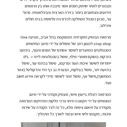
ומבוגרים לאחר שיתוק הפנים אשר מיצבה אותו בין הרופאים
הידועים והנחשבים ביותר בזירה הארצית והבינלאומית. פרופ’
גור, מכהן כמנהל המחלקה לכירורגיה פלסטית בבית חולים
איכילוב.
מרפאת הבוטיק היוקרתית הממוקמת בתל אביב, מציעה One
stop shop למגוון רחב של טיפולים על ידי מיטב הפיתוחים
הטכנולוגיים המיועדים לשיפור אסתטי של הפנים והגוף, ביניהם:
הזרקות בוטוקס וחומרי מילוי, טיפול בטכנולוגיות לייזר ו- IPL
ייחודיות לשיפור איכות העור ומרקמו, טיפול בכתמי עור, טיפול
בהזעת יתר, טיפול בצלקות, הצערת גב כף היד והדקולטל (אזור
המחשוף),פיסול אף, טיפול זוהר לשיפור מיידי לקראת אירוע חשוב
ועוד.
המרפאה דוגלת בייעוץ אישי, מעמיק וקפדני על ידי מיטב
המומחים על ידי הקשבה וזיהוי צרכי הלקוח המדויקים המרפאה
מקפידה על תיאום ציפיות מלא, כל זה לצד הקפדה על שירות
איכותי, מקצועי וליווי אישי וצמוד לאורך כל התהליך.