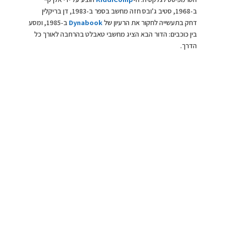
ב-1968, סטיב ג’ובס חזה מחשב בספר ב-1983, דן בריקלין
דחק בתעשייה לחקור את הרעיון של
Dynabook
ב-1985, ומסע
בין כוכבים: הדור הבא הציג מחשבי טאבלט בהרחבה לאורך כל
הדרך.
מכשירים מהימים הראשונים
ה-Write-top מבית Linus Technologies שוחרר בשנת 1987.
זה היה מחשב הלוח הראשון עם קלט עט וזיהוי כתב יד. ה-Write-
top שקל 9 פאונד והיה לו תצוגת CGA עם תאורה אחורית
אלקטרו. באמצע שנות ה-60, הרמן האוזר, מייסד שותף של
Acorn Computers, הקים את Active Book Company Ltd,
אשר תפתח מחשב עט המבוסס על מעבד ARM. מחשב טאבלט
מוקדם היה GRiDPad 1900, ששוחרר על ידי GRiD Systems
ב-1989, בעל מסך התנגדות עט קשור והיה למחשב הטאבלט
הראשון שהצליח מבחינה מסחרית. לפני מספר שנים הציגה
סמסונג את ה-PenMaster, מחשב טאבלט המבוסס על מעבד
Intel i386SL שהגיע עם תוכנת Windows for Pen
Computing של מיקרוסופט.