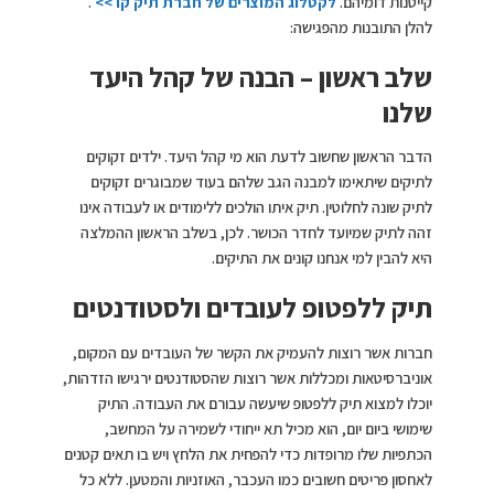
קייטנות דומיהם.
לקטלוג המוצרים של חברת תיק קו >>
.
להלן התובנות מהפגישה:
שלב ראשון – הבנה של קהל היעד
שלנו
הדבר הראשון שחשוב לדעת הוא מי קהל היעד. ילדים זקוקים
לתיקים שיתאימו למבנה הגב שלהם בעוד שמבוגרים זקוקים
לתיק שונה לחלוטין. תיק איתו הולכים ללימודים או לעבודה אינו
זהה לתיק שמיועד לחדר הכושר. לכן, בשלב הראשון ההמלצה
היא להבין למי אנחנו קונים את התיקים.
תיק ללפטופ לעובדים ולסטודנטים
חברות אשר רוצות להעמיק את הקשר של העובדים עם המקום,
אוניברסיטאות ומכללות אשר רוצות שהסטודנטים ירגישו הזדהות,
יוכלו למצוא תיק ללפטופ שיעשה עבורם את העבודה. התיק
שימושי ביום יום, הוא מכיל תא ייחודי לשמירה על המחשב,
הכתפיות שלו מרופדות כדי להפחית את הלחץ ויש בו תאים קטנים
לאחסון פריטים חשובים כמו העכבר, האוזניות והמטען. ללא כל