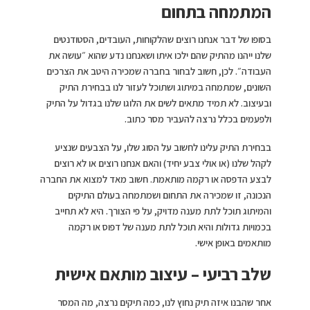
המתמחה בתחום
בסופו של דבר אנחנו רוצים שהלקוחות, העובדים, הסטודנטים
שלנו ייהנו מהתיק שהם ילכו איתו ושאנחנו נדע שהוא ״עושה את
העבודה״. לכן, חשוב לבחור בחברה שמכירה היטב את הצרכים
השונים, שמתמחה במיתוג ושתוכל לעזור לנו בבחירת התיק
ובעיצוב. לא תמיד מתאים לשים את הלוגו שלנו בגדול על התיק
ולפעמים בכלל נרצה להעביר מסר כתוב.
בבחירת התיק עלינו לחשוב על הסוג שלו, על הצבעים שנציע
לקהל שלנו (או אולי צבע יחיד) והאם אנחנו רוצים או לא רוצים
לבצע הדפסה או רקמה מותאמת. חשוב מאד למצוא את החברה
הנכונה, זו שמכירה את התחום ושמתמחה בעולם התיקים
והמיתוג תוכל לתת מענה מדויק, על פי הצורך. היא לא תחייב
בכמויות גדולות והיא תוכל לתת מענה של דפוס או רקמה
מותאמים באופן אישי.
שלב רביעי – עיצוב מותאם אישית
אחר שהבנו איזה תיק נחוץ לנו, כמה תיקים נרצה, מה המסר