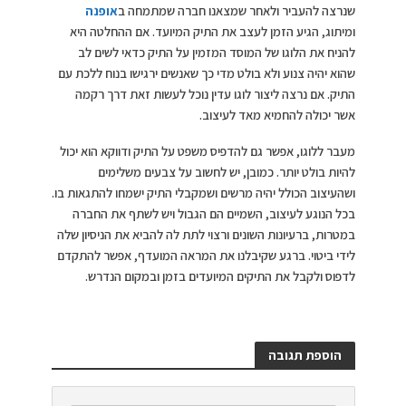
שנרצה להעביר ולאחר שמצאנו חברה שמתמחה ב
אופנה
ומיתוג, הגיע הזמן לעצב את התיק המיועד. אם ההחלטה היא
להניח את הלוגו של המוסד המזמין על התיק כדאי לשים לב
שהוא יהיה צנוע ולא בולט מדי כך שאנשים ירגישו בנוח ללכת עם
התיק. אם נרצה ליצור לוגו עדין נוכל לעשות זאת דרך רקמה
אשר יכולה להחמיא מאד לעיצוב.
מעבר ללוגו, אפשר גם להדפיס משפט על התיק ודווקא הוא יכול
להיות בולט יותר. כמובן, יש לחשוב על צבעים משלימים
ושהעיצוב הכולל יהיה מרשים ושמקבלי התיק ישמחו להתגאות בו.
בכל הנוגע לעיצוב, השמיים הם הגבול ויש לשתף את החברה
במטרות, ברעיונות השונים ורצוי לתת לה להביא את הניסיון שלה
לידי ביטוי. ברגע שקיבלנו את המראה המועדף, אפשר להתקדם
לדפוס ולקבל את התיקים המיועדים בזמן ובמקום הנדרש.
הוספת תגובה