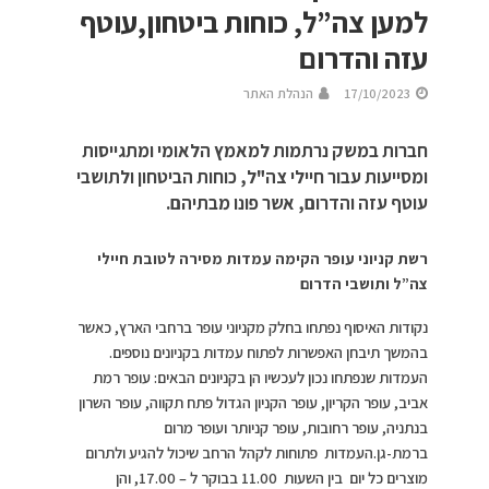
למען צה”ל, כוחות ביטחון,עוטף
עזה והדרום
17/10/2023
הנהלת האתר
חברות במשק נרתמות למאמץ הלאומי ומתגייסות
ומסייעות עבור חיילי צה"ל, כוחות הביטחון ולתושבי
עוטף עזה והדרום, אשר פונו מבתיהם.
רשת קניוני עופר הקימה עמדות מסירה לטובת חיילי
צה”ל ותושבי הדרום
נקודות האיסוף נפתחו בחלק מקניוני עופר ברחבי הארץ, כאשר
בהמשך תיבחן האפשרות לפתוח עמדות בקניונים נוספים.
העמדות שנפתחו נכון לעכשיו הן בקניונים הבאים: עופר רמת
אביב, עופר הקריון, עופר הקניון הגדול פתח תקווה, עופר השרון
בנתניה, עופר רחובות, עופר קניותר ועופר מרום
ברמת-גן.העמדות פתוחות לקהל הרחב שיכול להגיע ולתרום
מוצרים כל יום בין השעות 11.00 בבוקר ל – 17.00, והן