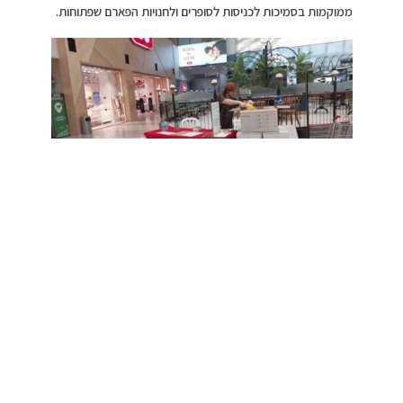
ממוקמות בסמיכות לכניסות לסופרים ולחנויות הפארם שפתוחות.
צילום: יחצ
דוגמאות למוצרים הנדרשים לתרומה: אוכל יבש, קפה שחור,
ציוד היגיינה לגברים ונשים כמו: דיאודורנטים, סבון גוף, שמפו,
משחות שיניים. כמו כן גופיות בצבע לבן/ ירוק זית, מטענים ניידים,
סיגריות, ציוד רפואי, עזרה ראשונה , שקי שינה, פנסים
ועוד.המיזם הוקם בשיתוף ישראל בידור ועמותת דרימרס אשר
מסייעים בשינוע ובחלוקת התרומות ברחבי הארץ.
ביופור