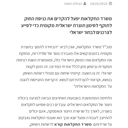
24/10/2023
הנהלת האתר
משרד החקלאות יפעל להקדים את כניסת החוק
לתוקף לסימון תוצרת ישראלית מקומית כדי לסייע
לצרכנים לבחור ישראלי
מנכ”ל משרד החקלאות, אורן לביא: “הבחירה לתמוך בתוצרת
מקומית בזמנים קשים אלו מעבירה מסר של סולידריות, מחזקת
את החקלאים ואת המשק הישראלי כולו, ומאפשרת השגת רציפות
תפקודית וביטחון מזון לכלל אזרחי המדינה. זה הזמן לקנות
ישראלי. זה צו השעה. קיימתי שיחות עם מנהלי רשתות השיווק
בנושא, וקראתי להם להירתם לנושא. זו קריאת התגייסות להגנה
על החקלאות הישראלית”
הלחימה המתמשכת בשבועות האחרונים הביאה לפגיעה ביכולת
היצור של החקלאים הישראלים. עובדים רבים שסייעו לחקלאים
בשגרה, לאורך כל שרשרת הייצור והאספקה, אינם יכולים
להתייצב לעבודה ופועל יוצא מכך הוא שענפי החקלאות נאבקים
על שרידותם.
משרד החקלאות קורא
לרשתות השיווק,