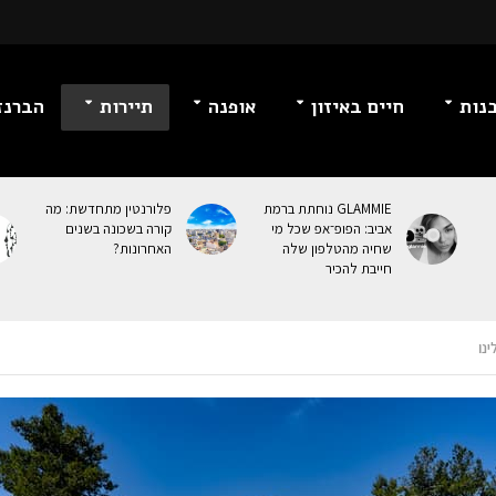
נות
חיים באיזון
אופנה
תיירות
הברנז
GLAMMIE נוחתת ברמת
פלורנטין מתחדשת: מה
אביב: הפופ־אפ שכל מי
קורה בשכונה בשנים
שחיה מהטלפון שלה
האחרונות?
חייבת להכיר
נו