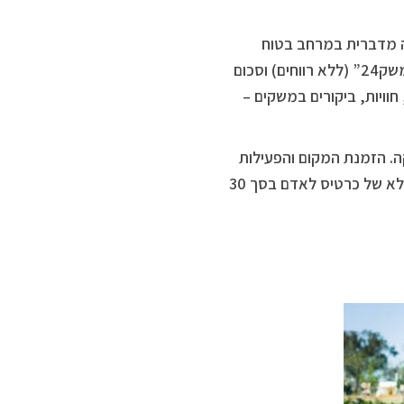
ה מדברית במרחב בטוח
ומרגיע, עם תוכן איכותי. היכנסו ללינק המצורף, הזינו את קוד הקופון “משק24” (ללא רווחים) וסכום
וויות, ביקורים במשקים –
. הזמנת המקום והפעילות
מחייבת, ולכן אי הגעה ללא הודעה מוקדמת, תגרור חיוב על הסכום המלא של כרטיס לאדם בסך 30