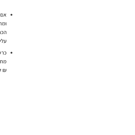
אם 
הכר
עלי
כרט
₪ למ