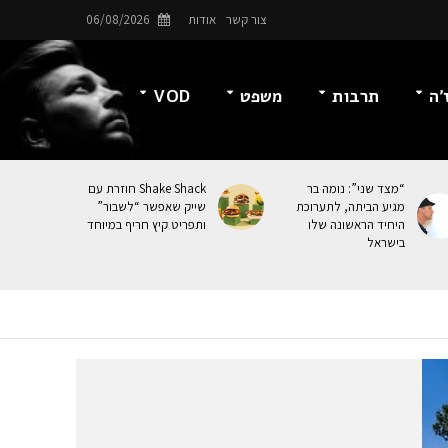
צור קשר
אודות
06/08/2026
’ה
תרבות
משפט
VOD
“מצד שני”: נומה בר
Shake Shack חוזרת עם
מגיע הביתה, לתערוכת
שייק שאפשר “לשבור”
היחיד הראשונה שלו
ותפריט קיץ חריף במיוחד
בישראל