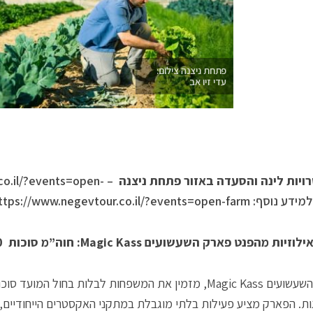
פתחת ניצנה צילום:
עדי זיו אב
יות לינה והסעדה באזור פתחת ניצנה
.co.il/?events=open-
אילוזיות מהפנט פארק השעשועים
Magic Kass
:
חוה”מ סוכות 20 באוקטובר.
פארק השעשועים Magic Kass, מזמין את המשפחות לבלות בחול ה
ות. הפארק מציע פעילות בלתי מוגבלת במתקני האקסטרים הייחודיים, ג