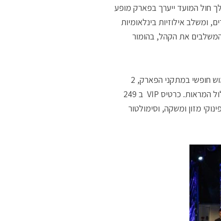
ך חול המועד ייערך בפארק מופע
ם, ומשלב אילוזיות בינלאומיות
 המשלבים את הקהל, בהומור
כרטיס רגיל: 129 ש”ח ברכישה מקוונת (149 ש”ח בקופות) – כולל שימוש חופשי במתקני הפארק, 2
משחקי וידאו, מופע אילוזיות, ג’ימבורי ומתנפחים, כניסה למבוך האימה ומסלול המראות. כרטיס VIP ב 249
 הרגיל, פטור מתור, 4 משחקי וידאו, פינוקי מזון ומשקה, וסימולטור