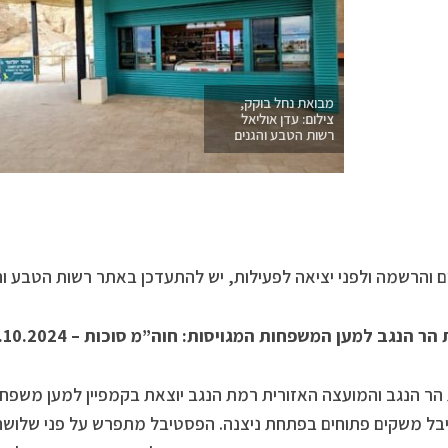
מבואת נחל בוקק,
צילום: עדן אוליאל
רשות הטבע והגנים
הרשמה ולפני יציאה לפעילות, יש להתעדכן באתר רשות הטבע והגנים: /bit.ly/3Y3WngR
 הר הנגב למען המשפחות המגויסות:
חוה”מ סוכות – 21-23.10.2024
 הר הנגב והמועצה האזורית רמת הנגב יוצאת בקמפיין למען משפחות
ל משקים פתוחים בפתחת ניצנה. הפסטיבל מתפרש על פני שלושה י