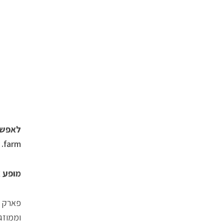
לאפשרו
farm. למידע נוסף: https://www.negevtour.co.il/?events=open-farm
מופע 
וממוזג