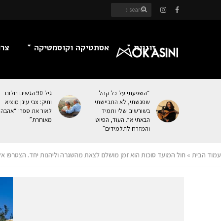
זוגיות
אסתטיקה וקוסמטיקה
צרכ
“השפעתי על כל קהל
גיל 90 הגשים חלום
שפגשתי, לא התביישתי
ותיק: צבי עינן מוציא
בשורשים שלי ותמיד
לאור את ספרו “אהבה
הבאתי את העוּד, הפיוט
מאוחרת”
והמזרח לתלמידים”
עמוד הבית
»
חול המועד סוכות הוא זמן מושלם לצאת מהשגרה וליהנות יחד. הצטרפו אלי