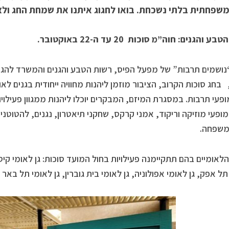
משפחתית בלתי נשכחת. בואו לחגוג איתנו את שמחת החג ולצב
 והגנים: חוה”מ סוכות 20 עד ה-22 באוקטובר.
נושמים תרבות” של מפעל הפיס, רשות הטבע והגנים והמשרד להגנ
,
בחג סוכות הקרוב, הציבור מוזמן ליהנות מחוויה ייחודית בגנים ל
מופעי תרבות. במסגרת המיזם, המבקרים יוכלו ליהנות ממגוון פעילויות
מופעי מוזיקה וריקוד, אמני קרקס, שחקני תיאטרון, נגנים, להטוטנ
משפחה.
הלאומיים בהם תתקיימנה פעילויות בחול המועד סוכות: גן לאומי קיסר
תל אפק, גן לאומי אפולוניה, גן לאומי בית גוברין, גן לאומי תל באר