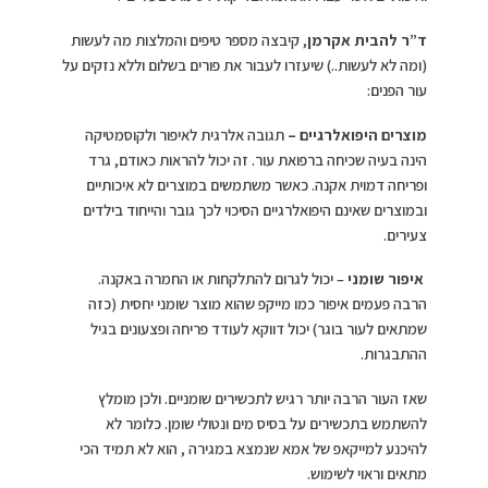
ד”ר להבית אקרמן
, קיבצה מספר טיפים והמלצות מה לעשות
(ומה לא לעשות..) שיעזרו לעבור את פורים בשלום וללא נזקים על
עור הפנים:
מוצרים
היפואלרגיים
–
תגובה אלרגית לאיפור ולקוסמטיקה
הינה בעיה שכיחה ברפואת עור. זה יכול להראות כאודם, גרד
ופריחה דמוית אקנה. כאשר משתמשים במוצרים לא איכותיים
ובמוצרים שאינם היפואלרגיים הסיכוי לכך גובר והייחוד בילדים
צעירים.
איפור שומני
– יכול לגרום להתלקחות או החמרה באקנה.
הרבה פעמים איפור כמו מייקפ שהוא מוצר שומני יחסית (כזה
שמתאים לעור בוגר) יכול דווקא לעודד פריחה ופצעונים בגיל
ההתבגרות.
שאז העור הרבה יותר רגיש לתכשירים שומניים. ולכן מומלץ
להשתמש בתכשירים על בסיס מים ונטולי שומן. כלומר לא
להיכנע למייקאפ של אמא שנמצא במגירה , הוא לא תמיד הכי
מתאים וראוי לשימוש.