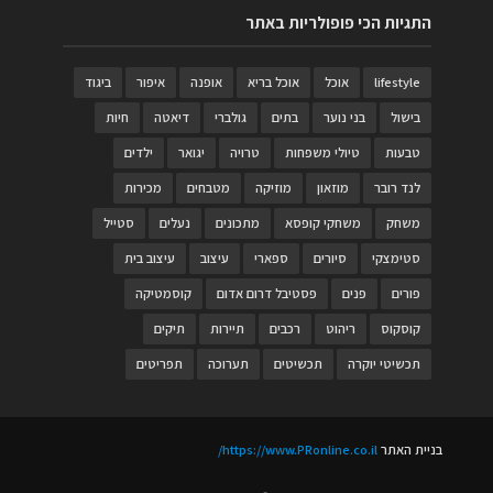
התגיות הכי פופולריות באתר
lifestyle
אוכל
אוכל בריא
אופנה
איפור
ביגוד
בישול
בני נוער
בתים
גולברי
דיאטה
חיות
טבעות
טיולי משפחות
טרויה
יגואר
ילדים
לנד רובר
מוזאון
מוזיקה
מטבחים
מכירות
משחק
משחקי קופסא
מתכונים
נעלים
סטייל
סטימצקי
סיורים
ספארי
עיצוב
עיצוב בית
פורים
פנים
פסטיבל דרום אדום
קוסמטיקה
קוסקוס
ריהוט
רכבים
תיירות
תיקים
תכשיטי יוקרה
תכשיטים
תערוכה
תפריטים
בניית האתר
https://www.PRonline.co.il/