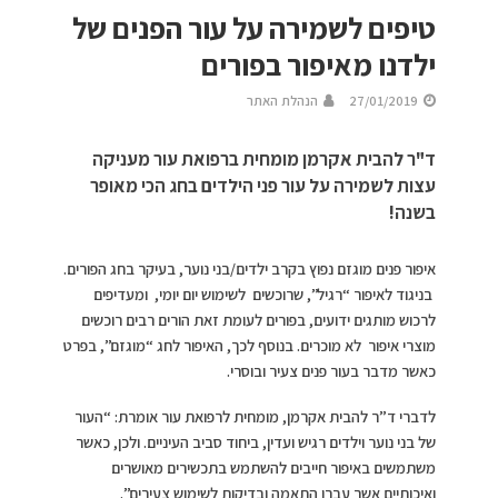
טיפים לשמירה על עור הפנים של
ילדנו מאיפור בפורים
27/01/2019
הנהלת האתר
ד"ר להבית אקרמן מומחית ברפואת עור מעניקה
עצות לשמירה על עור פני הילדים בחג הכי מאופר
בשנה!
איפור פנים מוגזם נפוץ בקרב ילדים/בני נוער, בעיקר בחג הפורים.
בניגוד לאיפור “רגיל”, שרוכשים לשימוש יום יומי, ומעדיפים
לרכוש מותגים ידועים, בפורים לעומת זאת הורים רבים רוכשים
מוצרי איפור לא מוכרים. בנוסף לכך, האיפור לחג “מוגזם”, בפרט
כאשר מדבר בעור פנים צעיר ובוסרי.
לדברי ד”ר להבית אקרמן, מומחית לרפואת עור אומרת: “העור
של בני נוער וילדים רגיש ועדין, ביחוד סביב העיניים. ולכן, כאשר
משתמשים באיפור חייבים להשתמש בתכשירים מאושרים
ואיכותיים אשר עברו התאמה ובדיקות לשימוש צעירים”.