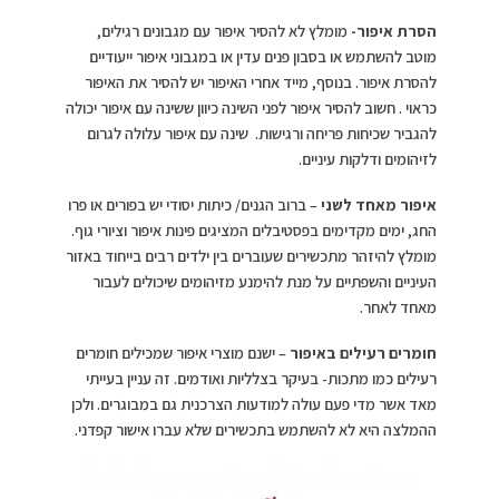
הסרת איפור-
מומלץ לא להסיר איפור עם מגבונים רגילים,
מוטב להשתמש או בסבון פנים עדין או במגבוני איפור ייעודיים
להסרת איפור. בנוסף, מייד אחרי האיפור יש להסיר את האיפור
כראוי . חשוב להסיר איפור לפני השינה כיוון ששינה עם איפור יכולה
להגביר שכיחות פריחה ורגישות. שינה עם איפור עלולה לגרום
לזיהומים ודלקות עיניים.
איפור מאחד לשני
– ברוב הגנים/ כיתות יסודי יש בפורים או פרו
החג, ימים מקדימים בפסטיבלים המציגים פינות איפור וציורי גוף.
מומלץ להיזהר מתכשירים שעוברים בין ילדים רבים בייחוד באזור
העיניים והשפתיים על מנת להימנע מזיהומים שיכולים לעבור
מאחד לאחר.
חומרים רעילים באיפור
– ישנם מוצרי איפור שמכילים חומרים
רעילים כמו מתכות- בעיקר בצלליות ואודמים. זה עניין בעייתי
מאד אשר מדי פעם עולה למודעות הצרכנית גם במבוגרים. ולכן
ההמלצה היא לא להשתמש בתכשירים שלא עברו אישור קפדני.