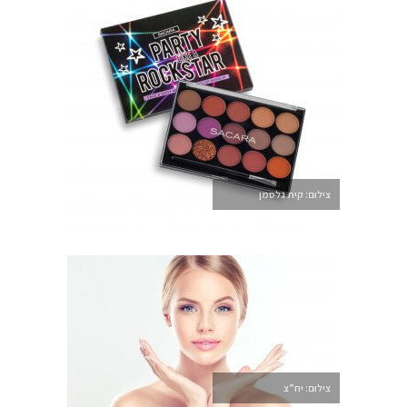
צילום: קית גלסמן
צילום: יח”צ