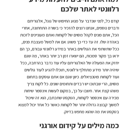
רלוונטי לאתר שלכם
קודם כל, לפני שנדבר על מנוע החיפוש של גוגל, אלגוריתם
ודברים נוספים, אנחנו רוצים להזכיר כי בשורה התחתונה, אחרי
הכל, אתם פונים לקהל מסוים של לקוחות ואתם מעוניינים לזכות
באהדה שלו. זה עד כדי כך פשוט. אם את למשל מעצבת פנים,
ככל שתשתפי את הגולשים באתר במידע רלוונטי עבורם, כך הם
יראו בך מקור סמכות, הם ישארו זמן רב יותר באתר, מה שגם
יחזק את הפעולה של האלגוריתם עליו עוד נדבר בהרחבה, ככל
שיהיה יותר מידע מתחלף ורלוונטי, תוכלו להגיע לעוד גולשים
ועוד לקוחות פוטנציאלים. כיוון שגם אם אתם עוסקים בתחום
מסוים, הרי שבתוכו יש רבדים ותחומים שונים. כל לקוח צריך
משהו קצת אחר. חשבו על כך, במקום לעשות אינספור שיחות
מכירה עם אינספור לקוחות, הטקסט שתכתבו, הוא זה שיכול
למשוך קבוצה גדולה יותר של לקוחות כאשר כל אחד יכול למצוא
בטקסט את מה שהוא מחפש בדיוק.
כמה מילים על קידום אורגני