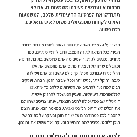
נוכחות אינטרנטית פעילה ומשמעותית. אם לא
תתחזקו את הפרסונה הדיגיטלית שלכם, המשמעות
היא כי לקוחות פוטנציאלים פשוט לא יגיעו אליכם.
ככה פשוט.
חישבו על עצמכם. האם אתם היום יוצאים לחפש מוצרים בכיכר
העיר? ככל הנראה לא זה המצב. קרוב לוודאי כי אתם, כמו
אחרים, נכנסים לגוגל, רושמים מה אתם מחפשים בתיבת החיפוש
ומקבלים שורה של תוצאות מתוכן אתם מחפשים את אלו
הרלוונטיות עבורכם מכולן. כך כולם עושים וגם אתם ויש לזה
סיבה. זה קל יותר, נגיש יותר וככל שעובר הזמן, חברות ועסקים
רבים למדו איך להתאים את השירותים שלהם כך שיתאימו
לפלטפורמות דיגיטליות. העניין הוא שכדי להחזיק אישיות
דיגיטלית שבאמת יכולה להניב תוצאות, אנחנו צריכים שיהיו לנו
את הכלים ליצור תוכן רלוונטי ואמיתי. במאמר הבא אנחנו רוצים
להסביר לכם כמה דברים על יצירת תוכן ובעיקר על כתיבה של
תוכן רלוונטי. נסביר למה זה חשוב ובעיקר, איך עושים את זה נכון.
למה אתם חייבים להעלות מידע