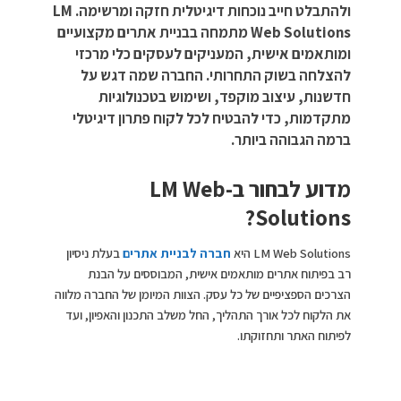
ולהתבלט חייב נוכחות דיגיטלית חזקה ומרשימה. LM
Web Solutions מתמחה בבניית אתרים מקצועיים
ומותאמים אישית, המעניקים לעסקים כלי מרכזי
להצלחה בשוק התחרותי. החברה שמה דגש על
חדשנות, עיצוב מוקפד, ושימוש בטכנולוגיות
מתקדמות, כדי להבטיח לכל לקוח פתרון דיגיטלי
ברמה הגבוהה ביותר.
מדוע לבחור ב-LM Web
Solutions?
LM Web Solutions היא
חברה לבניית אתרים
בעלת ניסיון
רב בפיתוח אתרים מותאמים אישית, המבוססים על הבנת
הצרכים הספציפיים של כל עסק. הצוות המיומן של החברה מלווה
את הלקוח לכל אורך התהליך, החל משלב התכנון והאפיון, ועד
לפיתוח האתר ותחזוקתו.
האתרים נבנים בהתאם לדרישות המותג והקהל היעד, ומשלבים
עיצוב ייחודי, חוויית משתמש מתקדמת ואופטימיזציה למנועי