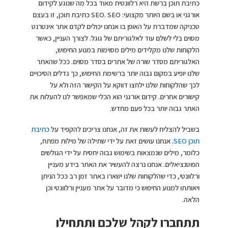
כתיבת תוכן ברשת היא רלוונטית מאוד בכל מה שנוגע לקידום
אורגני או בשם היותר מקצועי: SEO. SEO כתיבת תוכן, זו בעצם
טכניקה שמדברת על האופן בו אנחנו יכולים לקדם אתר אינטרנט
מסוים בלי לשלם עוד לאלגוריתם של גוגל. לצורך העניין, כאשר
הלקוחות שלנו מקלידים מילים מסוימות במנוע החיפוש,
האלגוריתם מסדר שורה של אתרים בסדר מסוים. ככל שהאתר
שלנו יופיע במקום גבוה יותר ברשימת החיפוש, כך גדלים הסיכויים
לכך שהלקוחות שלנו ילחצו דווקא על הקישור הזה ולא על
קישורים אחרים. קידום אורגני הוא הכלי שמאפשר לנו להעלות את
האתר גבוה יותר בכל פעם מחדש.
בשביל להצליח לעשות את זה, אנחנו צריכים להקפיד על
כתיבת
תוכן SEO
. אנחנו עושים זאת על ידי שתילה של מילות מפתח,
כלומר, מילים שנמצאות בשימוש גבוה יחסית על ידי הגולשים
הפוטנציאלים. אנחנו נרצה להעשיר את האתר בידע מעניין
ורלוונטי, כדי שהלקוחות שלנו ישארו באתר זמן רב ככל הניתן
ויאותתו למנוע החיפוש כי מדובר על אתר מעניין ורלוונטי וכן
הלאה.
תתחברו לקהל שלכם ותתחילו