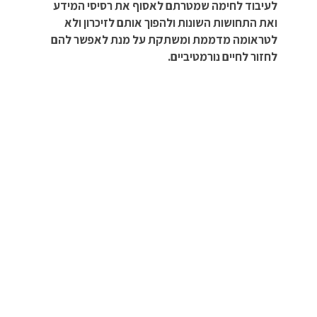
לעיבוד לחימה שמטרתם לאסוף את רסיסי המידע
ואת התחושות השונות ולהפוך אותם לזיכרון ולא
לטראומה מדממת ומשתקת על מנת לאפשר להם
לחזור לחיים נורמטיביים.
מוטי גלעם הוא עובד סוציאלי קליני, יועץ זוגי ומשפחתי מוסמך
וקב”ן מילואים לשעבר שבשנתיים האחרונות הפך את היציאה על
החיילים שלנו למסעות עיבוד חווית לחימה לשליחות חייו. הוא
מלווה קבוצות שונות של חיילי מילואים במסגרת עמותת “השביל
למחר” בעיקר למסעות ליעדים קסומים בעולם ובמשך שבוע
מפגיש בין לוחמי מילואים בעיקר, לחוויית הלחימה שלהם. הם
מתמסרים לעצמם, יושבים במעגל בנופים עוצרי נשימה
ומשוחחים ימים שלמים כשהם מעבדים אשמה, בושה, שואלים
שאלות, מעניקים מענה לזיכרונות קשים ומעורפלים ובעיקר
משלימים את החלקים החסרים בסיפורי הלחימה שלהם על מנת
להפוך את הטראומה לזיכרון ולא להמשיך להיות פצע מדמם
שמקשה על תפקוד היומיומי.