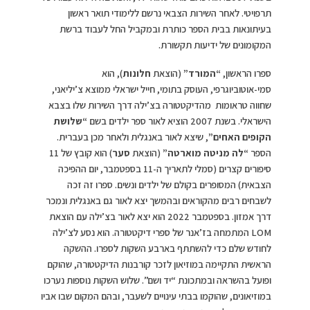
תרפויטי. לאחר השירות הצבאי נרשם ללימודי תואר ראשון
בעיתונאות בבית הספר כותרת ובמקביל החל לעבוד ברשת
המקומונים של ידיעות תקשורת.
ספרו הראשון,
“המורד”
(הוצאת
חלונות
), הוא
סמי-אוטוביוגרפי, העוסק בתומי, חייל ישראלי ממוצא צ’יליאני,
שחווה טראומות מהדיקטטורה בצ’ילה דרך השירות שלו בצבא
הישראלי. בשנת 2007 הוציא לאור ספר ילדים בשם
“שלושת
הקופים האחים”
, שיצא לאור באנגלית ולאחר מכן בעברית.
הספר
“לה מניטה מוארטה”
(הוצאת
סער
) הוא קובץ של 11
סיפורים קצרים (סמלי לתאריך ה-11 בספטמבר, יום ההפיכה
הצבאית) המסופרים בקולם של ילדים ונשים. ספרו זה זכה
לשבחים רבים מהקוראים ובהמשך יצא לאור גם באנגלית ונמכר
דרך אמזון. בספטמבר 2022 הוא יצא לאור בצ’ילה עם הוצאת
LOM המתמחה בז’אנר של ספרי דיקטטורה. הוא נסע לצ’ילה
לחודש שלם כדי להשתתף בארבע השקות לספרו. ההשקה
הראשית התקיימה במוזיאון לזכר קורבנות הדיקטטורה, שהוקם
ופועל בהשראה ובמתכונת “יד ושם”. שלוש השקות נוספות נערכו
במוזיאונים, שהוקמו בבתי עינויים לשעבר, ובהם המקום שבו אביו