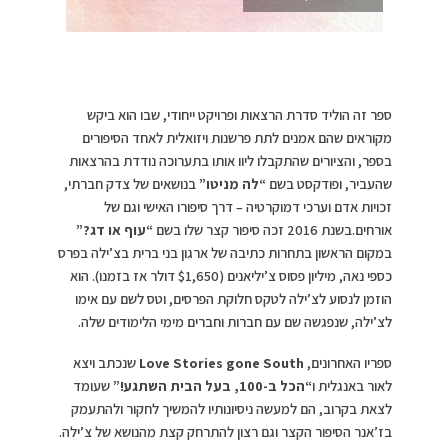
ספר זה הוליד סדרת הרצאות ופרויקט ייחודי, שבו הוא ביקש
מקוראים שהם אמנים לתת פרשנות ויזואלית לאחד הסיפורים
בספר, והציורים שהתקבלו ליוו אותו בתערוכה נודדת בהרצאות
שהעביר, ופודקסט בשם
“לה מניטו”
בנושאים של צדק חברתי,
זכויות אדם וערכי דמוקרטיה – דרך סיפורו האישי וגם של
אורחים.בשנת 2016 זכה סיפור קצר שלו בשם
“עוף או דג?”
במקום הראשון בתחרות כתיבה של ארגון בני ברית בצ’ילה בפרס
כספי נאה, מיליון פסוס צ’יליאנים ($1,650 דולר אז בזמנו). הוא
הוזמן לנסוע לצ’ילה לטקס חלוקת הפרסים, וטס לשם עם אימו
לצ’ילה, שנפגשה שם עם חברות וחברים מימי הלימודים שלה.
ספריו האחרונים,
Love Stories gone South
שנכתב ויצא
לאור באנגלית ו
“הכל ב-100, בעל הבית השתגע!”
שעומד
לצאת בקרוב, הם למעשה ניסיונותיו להמשיך לחקור ולהתעמק
בז’אנר הסיפור הקצר וגם רצון להתרחק קצת מהנושא של צ’ילה.