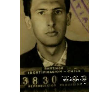
דיוויד סילברמן, אביו של
דניאל סילברמן, צילום:
פרטי