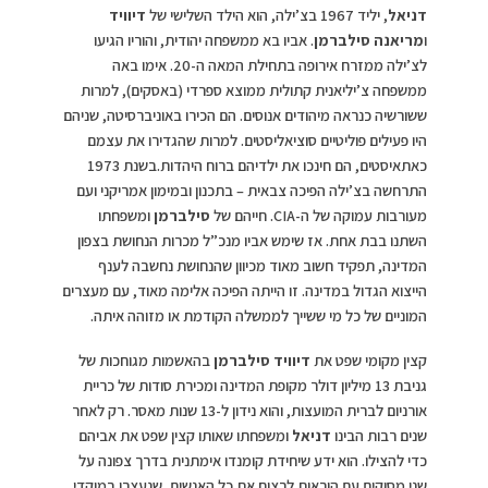
דניאל
, יליד 1967 בצ’ילה, הוא הילד השלישי של
דיוויד
ו
מריאנה סילברמן
. אביו בא ממשפחה יהודית, והוריו הגיעו
לצ’ילה ממזרח אירופה בתחילת המאה ה-20. אימו באה
ממשפחה צ’יליאנית קתולית ממוצא ספרדי (באסקים), למרות
ששורשיה כנראה מיהודים אנוסים. הם הכירו באוניברסיטה, שניהם
היו פעילים פוליטיים סוציאליסטים. למרות שהגדירו את עצמם
כאתאיסטים, הם חינכו את ילדיהם ברוח היהדות.בשנת 1973
התרחשה בצ’ילה הפיכה צבאית – בתכנון ובמימון אמריקני ועם
מעורבות עמוקה של ה-CIA. חייהם של
סילברמן
ומשפחתו
השתנו בבת אחת. אז שימש אביו מנכ”ל מכרות הנחושת בצפון
המדינה, תפקיד חשוב מאוד מכיוון שהנחושת נחשבה לענף
הייצוא הגדול במדינה. זו הייתה הפיכה אלימה מאוד, עם מעצרים
המוניים של כל מי ששייך לממשלה הקודמת או מזוהה איתה.
קצין מקומי שפט את
דיוויד סילברמן
בהאשמות מגוחכות של
גניבת 13 מיליון דולר מקופת המדינה ומכירת סודות של כריית
אורניום לברית המועצות, והוא נידון ל-13 שנות מאסר. רק לאחר
שנים רבות הבינו
דניאל
ומשפחתו שאותו קצין שפט את אביהם
כדי להצילו. הוא ידע שיחידת קומנדו אימתנית בדרך צפונה על
שני מסוקים עם הוראות לרצוח את כל האנשים, שנעצרו במוקדי