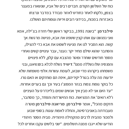
כוח של השלטון הקודם. חברים רבים של אביו, שנשארו במעצר
בצפון, נלקחו לאחר כחודש לאזור מבודד במדבר ונרצחו
באכזרות במכות, בכידוני רובים ויריות וגופותיהם הושלכו.
סילברמן
: “בשנת 1991, בביקור ראשון שלי חזרה בצ’ילה, אמא
ואני נפגשנו עם אותו קצין ששפט את אבא, פגישה מרגשת אך
קשה. הוא הסביר לנו את מניעיו לשפוט את אבא כדי להצילו,
והסתבר שהוא שילם מחיר יקר: נעצר, עבר עינויים קשים ואחרי
מספר חודשים שוחרר ופוטר מהצבא עם קלון, ללא פיצויים
והפנסיה שלו נשללה ממנו”.
דיוויד
נשלח לכלא בסנטיאגו, ובני
משפחתו ביקרוהו מדי שבוע, לעומת עשרות אלפי משפחות שלא
יודעות מה עלה בגורל יקיריהם, איפה הם מוחזקים או האם נורו.
כל בוקר גופות צפות בנהר המפוצ’ו בעיר וכך גם בערים אחרות.
“עד היום אני לא מבין איך אנשים שמים בליינדרס על העיניים
ו’לא רואים’ את המציאות. כוח ההישרדות והפחד, כך מסתבר,
חזקים מהכל”, אומר
סילברמן
.
מריאנה
סילברמן
פוטרה
מעבודתה באוניברסיטה, והחלה לאפות עוגות בסופי שבוע
ולמכור מהבית לרבים מהקהילה היהודית. מבית הספר היהודי
הודיעו שלא ייגבו ממנה תשלומים. “שני בלשים עקבו אחרינו לכל