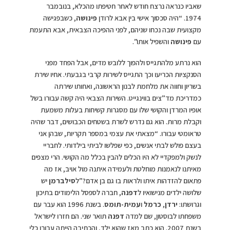
שאביו כנראה נרצח חודש לאחר חטיפתו מהכלא, בנובמבר
1974. “היה סכסוך אישי בין אבא לרודן
פינושה
, כשבפגישה
מקצועית שבה נכחו שניהם, לפני ההפיכה הצבאית, אבא התעמת
עם
פינושה
והשפיל אותו”.
הוא נרתע מלהתגייס ולהפוך ללובש מדים, אבל הפחד מפני
הסנקציות הכריעו וכך התגייס לשירות קרבי בגבעתי. אחיו שירת
בשריון וחווה את מלחמת לבנון הראשונה, ואחותו שירתה
כמדריכת מד”צים בווינגייט. השירות הצבאי היה קשה עבורו בשל
אופיו המרדן והקושי שלו עם מסגרות קשיחות בעלות משמעת
וקבלת מרות. הוא גם נדרש לשרת בשטחים הכבושים, דבר שהיה
טראומטי עבורו. “מצאתי את עצמי במספר תקריות, שבהן אני
בעצם פולש לבתי אנשים, כפי שפלשו לביתי בילדותי. לחבריי
לנשק ולמפקדיי לא היו הכלים להבין בכלל מה הקושי. הרי מצפים
מאיתנו לנאמנות מוחלטת ולעמידה איתנה מול אויב, אז מה
פתאום להזדהות איתו ולראות בו גם בן אדם?”ל
סילברמן
יש
שלושה ילדים מנישואיו ל
דפנה
, חברה לספסל הלימודים בתיכון
וגרושתו:
ירדן
,
כרמל
ו
עמית-תומס
. בשנת 1996 הוא עבר עם
משפחתו לבוסטון, שם למדה
דפנה
תואר שני. הם חזרו לישראל
בשנת 2007. הוא כתב מאז שהוא ילד, והכתיבה הייתה עבורו כלי