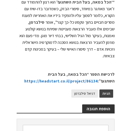
“‘הכל במאה, בעל הבית השתגע!’
הוא רצון להתמודד עם
ז’אנר מאתגר במיוחד, סיפורי הבזק, כשמדובר בדו-שיח עם
הקורא, כלומר לסמוך עליו ולהפקיד בידיו את האחריות לפענח
מסרים חבויים בתוך טקסט כל-כך קצר”, אומר
סילברמן
,
שבימים אלו מעביר הרצאות מעניינות שפיתח בנושא קולנוע
ואמנות, בעיקר מול הגיל השלישי, בבתי דיור מוגן. מדי פעם הוא
מוזמן להעביר הרצאות בנושא הסכנה לדמוקרטיה הישראלית
וזכויות אדם – דרך סיפורו האישי שלי – בעיקר במכינות קדם
צבאיות.
לרכישת הספר “
הכל במאה, בעל הבית
השתגע!”:
https://headstart.co.il/project/86134
תגיות
דניאל סילברמן
הוספת תגובה