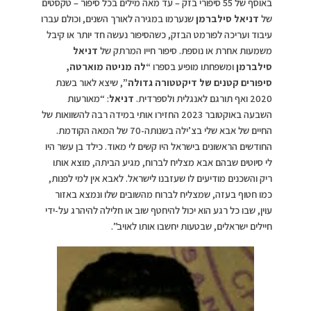
באוסף של 55 סיפורי בזק – עד מאה מילים בכל סיפור – טקסטים
של
דניאל סילברמן
שנערמו במגירה לאורך השנים, וכולם עברו
עיבוד ועריכה לפורמט הבזק, כשהסיפור נעשה חד יותר או קיבל
משמעות אחרת או נוספת. סיפור חייו המרתק של
דניאל
סילברמן
ומשפחתו מופיע בספרו
“לה מניטה מוארטה,
סיפורים קטנים של דיקטטורה גדולה”
, שיצא לאור בשנת
2020 ואף תורגם לאנגלית ולספרדית.
דניאל
: “מאורעות
השבעה באוקטובר 2023 החזירו אותי במידה רבה להשוואות של
החיים של אבא שלי בצ’ילה בשנותה-70 של המאה הקודמת.
החודשים הראשונים בישראל היו קשים לי מאוד. כילד בן עשר היו
לי סיוטים שבהם אבא מצליח לברוח, מגיע הביתה, מוצא אותו
ריק והשכנים מודיעים לו שעזבנו לישראל. לאבא אין למי לפנות,
כמו חטוף בעזה, שמצליח לברוח מהשובים שלו ונמצא באזור
עוין, שבו כל רגע הוא יכול להיחטף שוב או חלילה להיהרג על-ידי
חיילים ישראלים, שבטעות יחשבו אותו לאויב”.