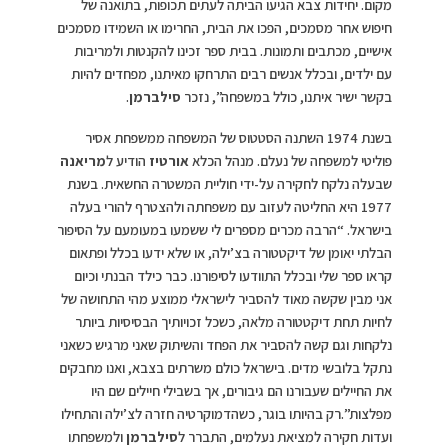
מקום. יחידות צבא הגיעו הביתה לעתים תכופות, בתואנה של
חיפוש אחר מסמכים, הפכו את הבית, החרימו או השמידו מסמכים
אישיים, מכתבים ותמונות. בבית ספר זכינו להקנטות ולמריבות
עם ילדים, ובכלל אנשים רבים התרחקו מאיתנו, מפחדים להיות
בקשר ישיר איתנו, כולל במשפחה”, נזכר
סילברמן
.
בשנת 1974 השתנה הסטטוס של המשפחה ממשפחת אסיר
פוליטי למשפחה של נעלם. מנהל הכלא
אורטיז
הודיע ל
מריאנה
שבעלה נלקח לחקירה על-ידי חוליית המשטרה החשאית. בשנת
1977 היא החליטה לעזוב עם משפחתה ולהצטרף להורי בעלה
בישראל. “הרבה מכרים מספרים לי ששמעו במעומעם על הסיפור
הבלתי יאומן של דיקטטורה בצ’ילה, או שלא ידעו בכלל ופתאום
קראו ספר שלי ובכלל התוודעו לסיפורנו. כבר כילד הבנתי וכיום
אני מבין שקשה מאוד להסביר לישראלי ממוצע מהי התחושה של
לחיות תחת דיקטטורה מלאה, כשכל זכויותיך הבסיסיות ביותר
נלקחות וגם קשה להסביר את הפחד והשיתוק שאני מרגיש כשאני
נתקל בלובשי מדים. בישראל כולם משרתים בצבא, ואנו מחבקים
את החיילים שעבורנו הם גיבורים, אך בשבילי חיילים שם היו
מפלצות”.רק בהיותו בוגר, כשהדמוקרטיה חזרה לצ’ילה והתחילו
ועדות חקירה למציאת נעלמים, התברר ל
סילברמן
ולמשפחתו