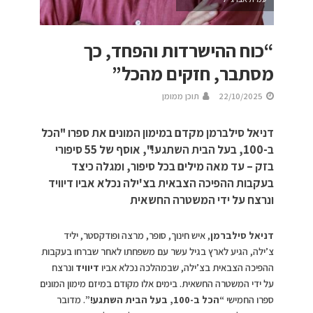
“כוח ההישרדות והפחד, כך
מסתבר, חזקים מהכל”
22/10/2025
תוכן ממומן
דניאל סילברמן מקדם במימון המונים את ספרו "הכל
ב-100, בעל הבית השתגע!", אוסף של 55 סיפורי
בזק – עד מאה מילים בכל סיפור, ומגלה כיצד
בעקבות ההפיכה הצבאית בצ'ילה נכלא אביו דיוויד
ונרצח על ידי המשטרה החשאית
דניאל סילברמן
, איש חינוך, סופר, מרצה ופודקסטר, יליד
צ’ילה, הגיע לארץ בגיל עשר עם משפחתו לאחר שברחו בעקבות
ההפיכה הצבאית בצ’ילה, שבמהלכה נכלא אביו
דיוויד
ונרצח
על ידי המשטרה החשאית. בימים אלו מקודם במיזם מימון המונים
ספרו החמישי
“הכל ב-100, בעל הבית השתגע!”
. מדובר