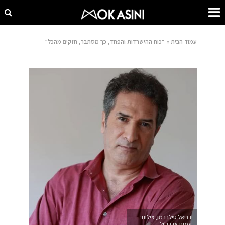
עמוד הבית
»
“כוח ההישרדות והפחד, כך מסתבר, חזקים מהכל”
דניאל סילברמן, צילום:
עמית אברג'יל