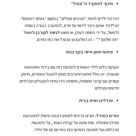
חינוך לתפקיד ה”מציל
“
הדרכת ילדים להיות “מגיבים פעילים” במקום “צופים דוממים”.
יש ללמד אותם כיצד לדווח על חרם, להתערב בצורה בטוחה
(למשל, על ידי הסחת דעת), או פשוט
לגשת לקורבן
ולשאול
“מה שלומך?” – זה כשלעצמו מנטרל את כוח החרם.
פיתוח חוסן אישי בקורבנות
הענקת כלים לילד המוחרם להתמודדות עם בידוד והתנהגות
פוגענית. זה כולל פיתוח תחביבים מחוץ למעגל המחרים, חיזוק
קשרים עם קרובי משפחה, וחשיפה הדרגתית למעגלים חברתיים
חדשים וּמְכִילִים.
מודלינג ושיח בבית
הורים כמודל
:
הורים צריכים לשמש דוגמה אישית להתנהגות
מכילה וחומלת. שיח פתוח על קבלת האחר, על הימנעות
מרכילות ועל חשיבות ההתערבות בחיי יום יום של הילד.