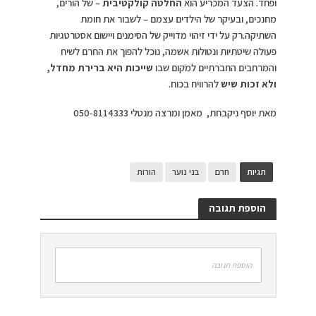
ופחד. הצעד המכריע הוא
החלטה קולקטיבית
– של הורים,
מחנכים, ובעיקר של הילדים עצמם – לשבור את חומת
השתיקה.רק על ידי זיהוי מדוייק של הסימנים ויישום אסטרטגיות
פעולה שיטתיות ונטולות אשמה, נוכל להפוך את החרם לשיח
והמרחבים החברתיים למקום שבו
שייכות היא ברירת מחדל,
ולא זכות שיש
להרוויח בכוח.
מאת יוסף ניקבחת, מאמן ומרצה מנטלי 050-8114333
תגיות
חרם
בני נוער
הורות
הוספת תגובה
הוספת תגובה