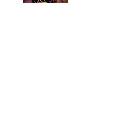
הבריאות טובה החודש וגם
צילום: pixabay
ההרגשה ומצב הרוח.
תאומים 20/6-21/5
המצב הכספי מצוין החודש,
ואתם יכולים להתפנק ולרכוש
לעצמכם את כל הדברים
שתמיד רציתם. היכונו
בחודשים הקרובים לשינויים
צילום: pixabay
פתאומיים ומפתיעים.