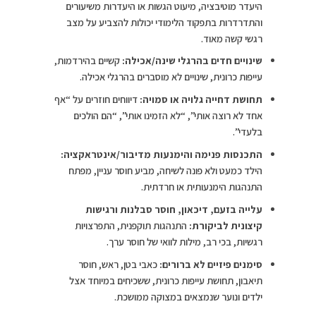
היעדר מוטיבציה, מיעוט הגשות או היעדרות משיעורים
והתדרדרות בתפקוד הלימודי יכולות להצביע על מצב
רגשי קשה מאוד.
שינויים חדים בהרגלי שינה/אכילה:
קשיים בהירדמות,
עייפות כרונית, שינויים לא מוסברים בהרגלי אכילה.​
תחושת דחייה גלויה או סמויה
:
דיווחים חוזרים על “אף
אחד לא רוצה אותי”, “לא הזמינו אותי”, “הם הולכים
בלעדי”. ​
התכנסות פנימה והימנעות מדיבור/אינטראקציה:
הילד כמעט ולא פונה לשיחה, מביע חוסר עניין, מפתח
התנהגות הימנעותית או חרדתית.​
עלייה בזעם, דיכאון, חוסר סבלנות ורגישות
קיצונית לביקורת:
התנהגות תוקפנית, התפרצויות
רגשיות, בכי רב, מילות לוואי של חוסר ערך.​
סימנים פיזיים לא ברורים
:
כאבי בטן, ראש, חוסר
תיאבון, תחושת עייפות כרונית, ששכיחים במיוחד אצל
ילדים ונוער שנמצאים במצוקה ממושכת.​