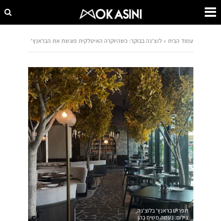
עמוד הבית
»
לוצ’נה בבוקר: כשהיוקרה האיטלקית פוגשת את הבראנץ’
תפריט בראנץ' בלוצ'נה,
צילום: נעמה משיח כהן