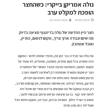
נולה אמריקן בייקרי: כשהחצר
הופכת למקלט ערב
26/05/2026
נעמה משיח כהן
חצר היין החדשה של נולה בדיזנגוף מציעה בדיוק
מה שיום עבודה ארוך צריך, מקום לנשום, כוס יין,
ואוכל שמחבק
את נולה אני מכירה כבר זמן מה, ותמיד שמחה לחזור. המקום
הזה מפתיע בכל פעם מחדש, משתנה, מתחדש, לא עומד על
מקומו. הפעם, ההפתעה מגיעה מהצד האחורי של המסעדה:
חצר יין שקטה ומוארת שנפתחה רק לאחרונה לשעות הערב.
הרעיון פשוט ואנושי: בואו נסיים את היום. ניפגש עם חברים,
נתרענן, ונחזור הביתה. אין שאיפות מנופחות, אין קונספט מורכב,
רק הבנה עמוקה של מה שאנשים צריכים אחרי יום שיכול היה
להיות יותר קצר. ברגע שיצאתי מרחש הרחוב ונכנסתי לחצר,
משהו בי הוריד הילוך. האורות הרכים, הבריזה, השקט היחסי הכל
פועל יחד כמו מתג פנימי.