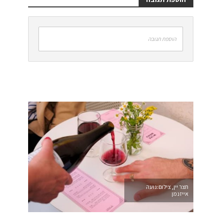
הוספת תגובה
חצר יין, צילום:נועה
אייזנמן