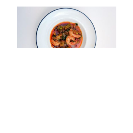
שרימפס “הולי טריניטי”,
צילום:נועה אייזנמן
>>>סיפורי קליניקה…
פתחתי את הערב עם כוס פינו נואר מעמק הלואר הצרפתי (34
₪) יין עדין ופירותי שהוכיח את עצמו כבן לוויה מושלם לכל שאר
המנות. כמה לגימות ארוכות, ומבחינתי הערב כבר התחיל.המנה
הראשונה שהגיעה לשולחן היה
סלט ירוק עם אגסים ואגוזי לוז
(38 ₪) רענן וקייצי, עם רוטב עדין שלא מנסה להרשים בכוח.
מהסוג שמסתדר עם כל דבר ועם כלום, ויחד עם היין עבד מצוין.