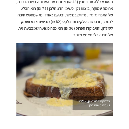
הסטראצ’לה עם כמהין (48 ₪) פותחת את הארוחה בצורה נכונה,
ארומה עמוקה, ביצוע נקי. סשימי הדג הלבן (72 ₪) הוא הבלט
של התפריט: טרי, מדויק בנראות ובטעם כאחד. מי שמחפש סיבה
להזמין, זו המנה. סלקים וגרבלקס (82 ₪) מביאים צבע ועומק
לשולחן, והאבוקדו הפרוס (36 ₪) הוא מנה פשוטה שמבצעת את
שליחותה בלי מאמץ מיותר.
בנדיקט פלורנטין, צילום:
נעמה משיח כהן