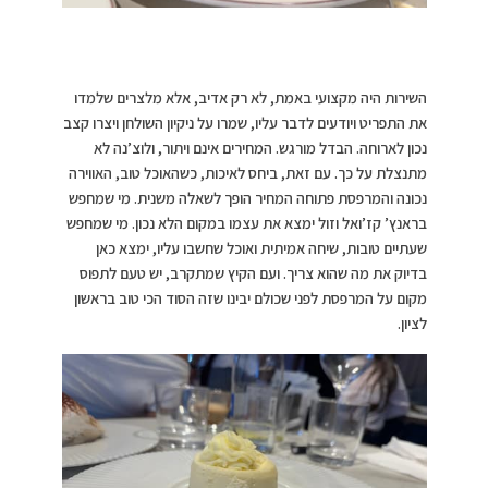
השירות היה מקצועי באמת, לא רק אדיב, אלא מלצרים שלמדו
את התפריט ויודעים לדבר עליו, שמרו על ניקיון השולחן ויצרו קצב
נכון לארוחה. הבדל מורגש. המחירים אינם ויתור, ולוצ’נה לא
מתנצלת על כך. עם זאת, ביחס לאיכות, כשהאוכל טוב, האווירה
נכונה והמרפסת פתוחה המחיר הופך לשאלה משנית. מי שמחפש
בראנץ’ קז’ואל וזול ימצא את עצמו במקום הלא נכון. מי שמחפש
שעתיים טובות, שיחה אמיתית ואוכל שחשבו עליו, ימצא כאן
בדיוק את מה שהוא צריך. ועם הקיץ שמתקרב, יש טעם לתפוס
מקום על המרפסת לפני שכולם יבינו שזה הסוד הכי טוב בראשון
לציון.