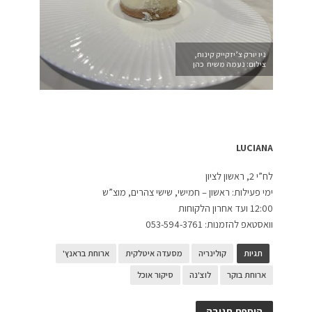
ניו יורק צ’יזקייק קינוח,
צילום: נעמה משיח כהן
LUCIANA
לח”י 2, ראשון לציון
ימי פעילות: ראשון – חמישי, שישי צהרים, מוצ”ש
12:00 ועד אחרון הלקוחות
וואסטאפ להזמנות: 053-594-3761
תגיות
קולינריה
מסעדה איטלקית
ארוחת בראנץ'
ארוחת בוקר
לוצ'נה
סיקור אוכל
הוספת תגובה