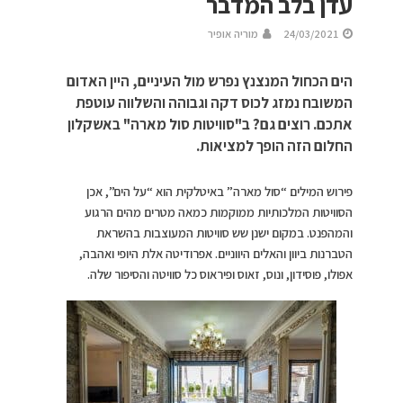
עדן בלב המדבר
24/03/2021
מוריה אופיר
הים הכחול המנצנץ נפרש מול העיניים, היין האדום
המשובח נמזג לכוס דקה וגבוהה והשלווה עוטפת
אתכם. רוצים גם? ב"סוויטות סול מארה" באשקלון
החלום הזה הופך למציאות.
פירוש המילים “סול מארה” באיטלקית הוא “על הים”, אכן
הסוויטות המלכותיות ממוקמות כמאה מטרים מהים הרגוע
והמהפנט. במקום ישנן שש סוויטות המעוצבות בהשראת
הטברנות ביוון והאלים היווניים. אפרודיטה אלת היופי ואהבה,
אפולו, פוסידון, ונוס, זאוס ופיראוס כל סוויטה והסיפור שלה.