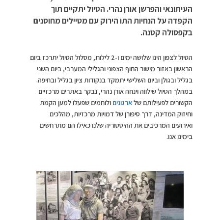
העיתונאי והפרשן אורן נהרי. הטיול יתקיים תוך
הקפדה על הנחיות התו הירוק עם מטיילים מחוסנים
בקפסולה קטנה.
הטיול לצפון הינו שלושה ימים ו-2 לילות, מסלול הטיול יתרכז ביום
הראשון באזור מישור החוף הצפוני והגלילי המערבי, ביום השני
בגליל ובגולן וביום השלישי יתמקד בנקודות ציון בגליל ובחיפה.
במהלך הטיול שילווה וינחה אורן נהרי, נבקר באתרים מרכזיים
הקשורים לפעילותם של
ארגונים
ולוחמים שפעלו למען הקמת
וחיזוק המדינה, דרך סיפורן של דמויות מרכזיות, מהלכים
ואירועים המרכיבים את ההיסטוריה שלנו כאילו הם מתרחשים
בימינו אנו.