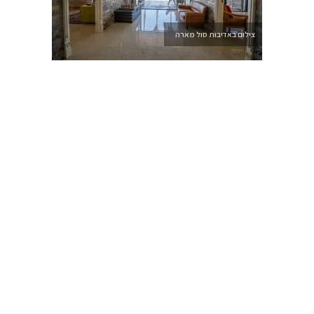
צילום באדיבות סול מארה
בנוסף להן קיימת סוויטת רויאל סוויטה יוקרתית בעלת שני חדרי
שינה ופינת עבודה המתאימה לתיירים המגיעים לפגישות עסקים
בארץ. כל הסוויטות משקיפות לים ומאובזרות ומעוצבות בעיצוב
מוקפד הכוללות: סלון, מטבחון מאובזר עם מקרר, בר עם מגוון
כוסות למשקאות חריפים, טלוויזיה, חלוקי רחצה וכפכפים. הרויאל
מוקדם כך, שהוא משקיף אל מול הנוף הים הפתוח. ניתן להזמין
ארוחות בוקר ארוזות מפנקות וכן, הזמנת שף לארוחה רומנטית.