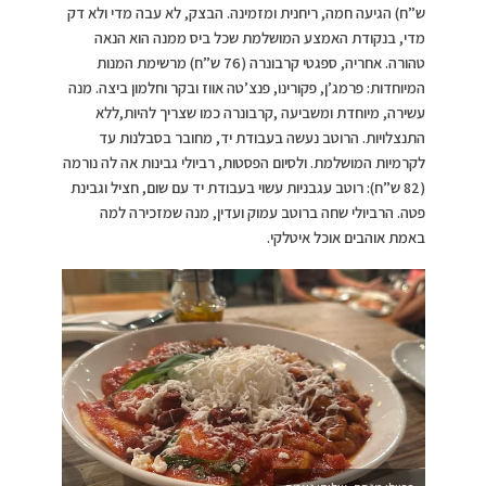
ש”ח) הגיעה חמה, ריחנית ומזמינה. הבצק, לא עבה מדי ולא דק
מדי, בנקודת האמצע המושלמת שכל ביס ממנה הוא הנאה
טהורה. אחריה, ספגטי קרבונרה (76 ש”ח) מרשימת המנות
המיוחדות: פרמג’ן, פקורינו, פנצ’טה אווז ובקר וחלמון ביצה. מנה
עשירה, מיוחדת ומשביעה ,קרבונרה כמו שצריך להיות,ללא
התנצלויות. הרוטב נעשה בעבודת יד, מחובר בסבלנות עד
לקרמיות המושלמת. ולסיום הפסטות, רביולי גבינות אה לה נורמה
(82 ש”ח): רוטב עגבניות עשוי בעבודת יד עם שום, חציל וגבינת
פטה. הרביולי שחה ברוטב עמוק ועדין, מנה שמזכירה למה
באמת אוהבים אוכל איטלקי.