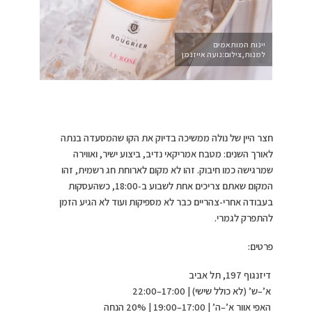
יינות המותאמים
למנות,צילום:נועה אייזנמן
חצר היין של נולה ממשיכה בדיוק את הקו שהמסעדה בנתה
לאורך השנים: מטבח אמריקאי נדיב, ביצוע ישיר, ואווירה
שמרגישה כמו חיבוק. זהו לא מקום לארוחת חג רשמית, זהו
המקום שאתם צריכים אחת לשבוע ב-18:00, כשהעסקות
בעבודה אחרי-צהריים כבר לא מספיקות ועוד לא הגיע הזמן
להתפרק לגמרי.
פרטים:
דיזנגוף 197, תל אביב
א’–ש’ (לא כולל שישי) | 17:00–22:00
האפי אוור א’–ה’ | 17:00–19:00 | 20% הנחה