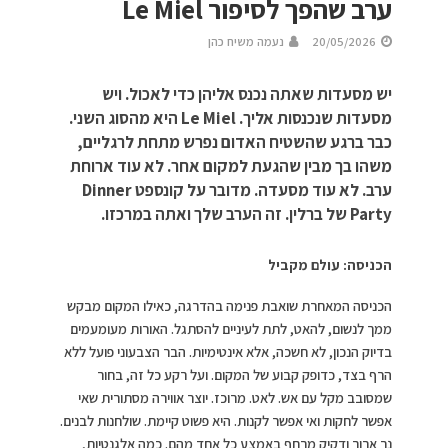
ערב שהפך לסיפור Le Miel
20/05/2026
נעמה משיח כהן
יש מסעדות שאתה נכנס אליהן כדי לאכול. ויש
מסעדות שנכנסות אליך. Le Miel היא מהסוג השני.
כבר ברגע שהשטיח האדום נפרש מתחת לרגליים,
משהו בך מבין שהגעת למקום אחר. לא עוד ארוחת
ערב. לא עוד מסעדה. מדובר על קונספט Dinner
Party של ברלין. זה הערב שלך ואתה במרכזו.
הכניסה: עולם מקביל
הכניסה המאחרת שואבת פנימה בהדרגה, כאילו המקום מבקש
ממך לנשום, להאט, לתת לעיניים להסתגל. האורות מעומעמים
בדיוק הנכון, לא חשכה, אלא אינטימיות. הבר הצבעוני פועל ללא
הרף בצד, כדופק קבוע של המקום. ועל רקע כל זה, בחור
שמסובב מקל עם אש. לאט. מרוכז. יוצר אווירה מסתורית שאי
אפשר לחקות ואי אפשר לקנות. היא פשוט קיימת. שולחנות לבנים.
נר ארוך ודקיק מרחף באמצע כל אחד מהם. כמה אלגנטיות,