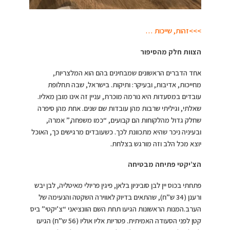
>>>זהות, שייכות …
הצוות חלק מהסיפור
אחד הדברים הראשונים שמבחינים בהם הוא המלצריות,
מחייכות, אדיבות, ובעיקר: ותיקות. בישראל, שבה תחלופת
עובדים במסעדות היא נורמה מוכרת, עניין זה אינו מובן מאליו.
שאלתי, וגיליתי שרבות מהן עובדות שם שנים. אחת מהן סיפרה
שחלק גדול מהלקוחות הם קבועים, “כמו משפחה,” אמרה,
ובעיניה ניכר שהיא מתכוונת לכך. כשעובדים מרגישים כך, האוכל
יוצא מכל הלב וזה מורגש בצלחת.
הצ’יקטי פתיחה מבטיחה
פתחתי בכוס יין לבן סוביניון בלאן, פיגין פריולי מאיטליה, לבן יבש
ורענן (34 ש”ח), שהתאים בדיוק לאווירה השקטה והנעימה של
הערב.המנות הראשונות הגיעו תחת השם הוונציאני “צ’יקטי” ביס
קטן לפני הסעודה האמיתית. פטריות אליו אוליו (56 ש”ח) הגיעו