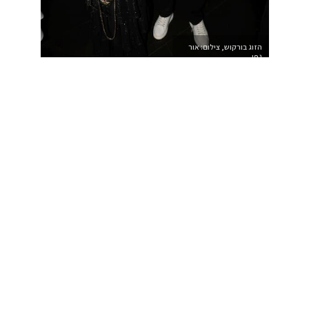
הזוג בורקוש, צילום: אור
גפן
>>>תסמונת איקאה…
עשרות תמונות. מסגרות ישנות בצבע זהב בורק, כל אחת שונה,
כל אחת עם אופי משלה. שאלתי את טטיאנה בורקוש, הבעלים,
מאיפה הן מגיעות. היא חייכה את החיוך של מי שיודעת בדיוק מה
עשתה. “הסתובבתי בכל הארץ,” אמרה, “אספתי אחת אחת.
שיפצתי, צבעתי כל מסגרת בעצמי.” התמונות מצאו את מקומן
ואיתן, מצאה Le Miel את נשמתה. טטיאנה מגיעה מעולם
האמנות. היא ובעלה לא רצו עוד מסעדה, הם רצו מקום עם עמוד
שדרה. סולידי, קלאסי, עם אמנות על הקיר ואמנות על הצלחת
האורח יעבור מסע קולינרי במסעדה. Art & Kitchen זה לא
סלוגן שיווקי. זה תיאור מדויק של מה שקורה כאן.