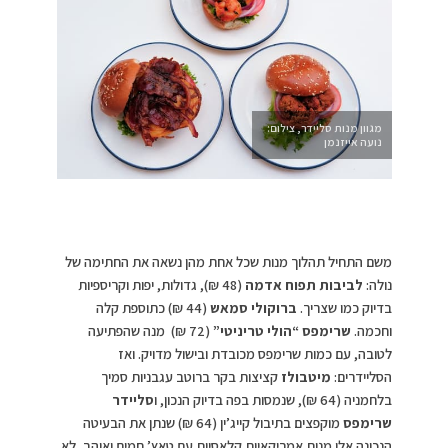
מגוון מנות סליידר, צילום:
נועה אייזנמן
משם התחיל תהלוך מנות שכל אחת מהן נשאה את החתימה של
נולה:
לביבות תפוח אדמה
(48 ₪), גדולות, יפות וקריספיות
בדיוק כמו שצריך.
ברוקולי סמאש
(44 ₪) כתוספת קלה
וחכמה.
שרימפס “הולי טריניטי”
(72 ₪) מנה שהפתיעה
לטובה, עם כמות שרימפס מכובדת ובישול מדויק. ואז
הסליידרים:
מיטבולז
קציצות בקר ברוטב עגבניות סמיך
בלחמניה (64 ₪), שנמסות בפה בדיוק הנכון, ו
סליידר
שרימפס
מוקפצים בתיבול קייג’ין (64 ₪) שנתן את הבעיטה
הנכונה.אלו מנות אמריקאיות קלאסיות עם טאץ’ חמים ואוהב, לא