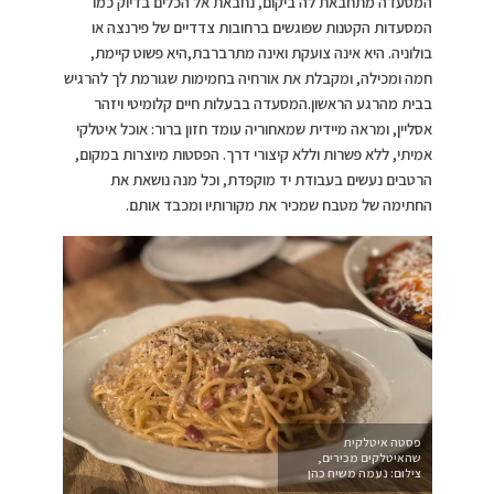
המסעדה מתחבאת לה ביקום, נחבאת אל הכלים בדיוק כמו
המסעדות הקטנות שפוגשים ברחובות צדדיים של פירנצה או
בולוניה. היא אינה צועקת ואינה מתרברבת,היא פשוט קיימת,
חמה ומכילה, ומקבלת את אורחיה בחמימות שגורמת לך להרגיש
בבית מהרגע הראשון.המסעדה בבעלות חיים קלומיטי ויזהר
אסליין, ומראה מיידית שמאחוריה עומד חזון ברור: אוכל איטלקי
אמיתי, ללא פשרות וללא קיצורי דרך. הפסטות מיוצרות במקום,
הרטבים נעשים בעבודת יד מוקפדת, וכל מנה נושאת את
החתימה של מטבח שמכיר את מקורותיו ומכבד אותם.
פסטה איטלקית
שהאיטלקים מכירים,
צילום: נעמה משיח כהן