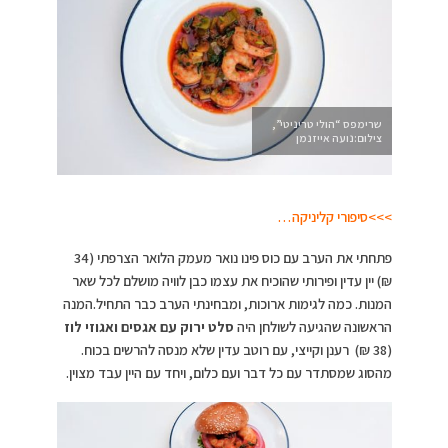
שרימפס “הולי טריניטי”,
צילום:נועה אייזנמן
>>>סיפורי קליניקה…
פתחתי את הערב עם כוס פינו נואר מעמק הלואר הצרפתי (34
₪) יין עדין ופירותי שהוכיח את עצמו כבן לוויה מושלם לכל שאר
המנות. כמה לגימות ארוכות, ומבחינתי הערב כבר התחיל.המנה
הראשונה שהגיעה לשולחן היה
סלט ירוק עם אגסים ואגוזי לוז
(38 ₪) רענן וקייצי, עם רוטב עדין שלא מנסה להרשים בכוח.
מהסוג שמסתדר עם כל דבר ועם כלום, ויחד עם היין עבד מצוין.