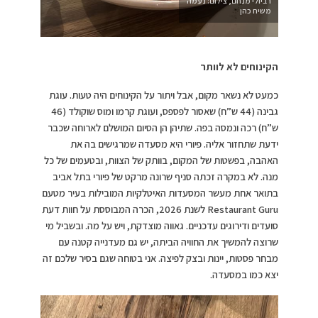
רביולי מנחם, צילום: נעמה
משיח כהן
הקינוחים לא לוותר
כמעט לא נשאר מקום, אבל ויתור על הקינוחים היה טעות. עוגת
גבינה (44 ש”ח) שאסור לפספס, ועוגת קרמו ומוס שוקולד (46
ש”ח) רכה ונמסה בפה. שתיהן הן הסיום המושלם לארוחה שכבר
ידעת שתחזור אליה. פיורי היא מסעדה שמרגישים בה את
האהבה, בפשטות של המקום, בוותק של הצוות, ובטעמים של כל
מנה. לא במקרה זכתה סניף שרונה מרקט של פיורי בתל אביב
בתואר אחת מעשר המסעדות האיטלקיות המובילות בעיר מטעם
Restaurant Guru לשנת 2026, הכרה המבוססת על חוות דעת
סועדים ודירוגים עדכניים. גאווה מוצדקת, ויש על מה. ובשביל מי
שרוצה להמשיך את החוויה הביתה, יש גם מעדנייה קטנה עם
מבחר פסטות, יינות ובצק לפיצה. אני בטוחה שגם בסיר שלכם זה
יצא כמו במסעדה.