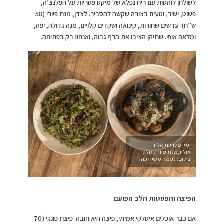
לשולחן לוהטות עם ריח נפלא של מיקס פטריות על הפלנצ’ה,
פשוט, ישיר, וטעים בצורה שקשה להסביר. לצדן, מנת פיורי (58
ש”ח): עדשים שחורות, קינואה ושקדים קלויים, מנה גדולה, יפה,
ומלאה אופי. שתיהן הציבו את הרף גבוה, ואנחנו רק בפתיחה.
ימין פטריות אליו
אוליו,מנת פיורי, סלט
צילום: נעמה משיח כהן
הפיצה והפסטות הלב הפועם
אם כבר אוכלים איטלקי אמיתי, פיצה היא חובה. פיצת פונגי (70