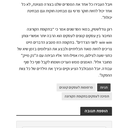
ויובל העבירו כל אחד את המסרים שלנו בצורה מצוינת, לא כל
אחד יכול להיות חוקר פרטי גם מבחינה חוקית וגם מבחינת
יכולת”.
רונן גודלשטיין, במאי הסרטונים אמר כי “בתקופת הקורונה
החיבור בין עסקים קטנים לעסקים הוא הרבה יותר אפשרי ונותן
win win לשני הצדדים”. בתקופה הזו מטבע הדברים היינו
צריכים להיות מאוד תכליתיים ולבצע את הצילומים בזמן שיא של
כחצי שעה לצילום, נירו אפילו חזר אליו הביתה עם ה”נק מייק”
מחובר אליו”. האמנים ממש העריכו ושמחו לקבל סוף כל סוף
עבודה. יובל המבולבל הציע וקיים ובירך את הילדים של כל צוות
ההפקה”.
תגיות
פרסומות לעסקים קטנים
תמיכה לעסקים בתקופת הקורונה
הוספת תגובה