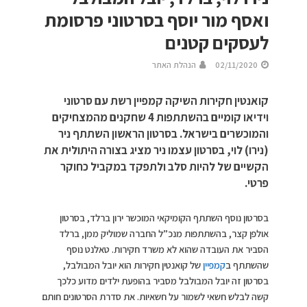
ואסף מור יוסף בסרטוני פרסומת
לעסקים קטנים
02/11/2020
הנהלת האתר
קואנטין חקירות השיקה קמפיין רשת עם סרטוני
וידיאו קומיים בהשתתפות 4 שחקנים מהמצחיקים
והמוכשרים בישראל. בסרטון הראשון השתתף ניר
(נירו) לוי, בסרטון עצמו ניר מציג בצורה היתולית את
הקשיים של להיות סלב ולתפקד במקביל כחוקר
פרטי.
בסרטון נוסף השתתף הקומיקאי המוכשר ירון ברלד, בסרטון
אולפן קצר, בהשתתפות מנכ”ל החברה שמוליק ממן, ברלד
הסביר את העובדה שהוא לא משרד חקירות. טאלנט נוסף
שהשתתף ב
קמפיין
של קואנטין חקירות הוא יובל המבולבל,
בסרטון זה יובל המבולבל מסביר בהופעת ילדים מדוע כלכך
קשה לבלש חשאי לשמור על חשאיות. את סדרת הסרטונים חותם