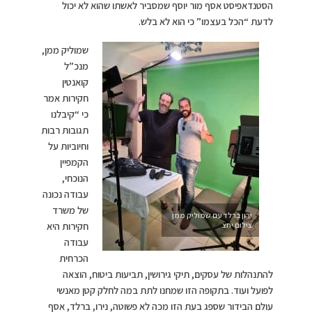
הסטנדאפיסט אסף מור יוסף שמסביר לאשתו שהוא לא יכול
לדעת “הכל בעצמו” כי הוא לא בלש.
שמוליק ממן,
מנכ”ל
קואנטין
חקירות אמר
כי “קיבלנו
תגובות רבות
וחיוביות על
הקמפיין
הנוכחי,
עבודה נכונה
של משרד
ירון ברלד עם שמוליק ממן
צילום יחצ
חקירות היא
עבודה
הכרחית
להתנהלות של עסקים, תיקי גירושין, תביעות ביטוח, הוצאה
לפועל ועוד. בתקופה הזו שמחנו לתת במה לחלק קטן מאנשי
עולם הבידור שספג בעת הזו מכה לא פשוטה, נירו, ברלד, אסף