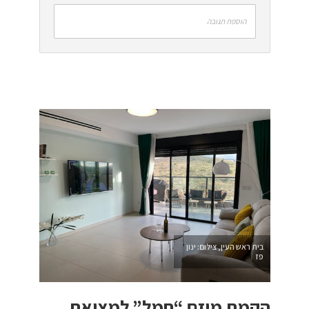
הוספת תגובה
בית ראש העין, צילום: ינון
פז
הקמת מיזם “חמל” למציאת