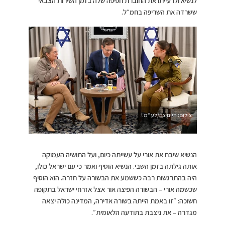
לנשיא ולרעייתו את החוברת חפיפה שלה בזמן השירות הצבאי
ששרדה את השריפה בחמ״ל.
צילום: חיים צח/לע”מ.
הנשיא שיבח את אורי על עשייתה כיום, ועל התושיה העמוקה
אותה גילתה בזמן השבי. הנשיא הוסיף ואמר כי עם ישראל כולו,
היה בהתרגשות רבה כששמע את הבשורה על חזרה. הוא הוסיף
שכשמה אורי – הבשורה הפיצה אור אצל אזרחי ישראל בתקופה
חשוכה: ״זו באמת הייתה בשורה אדירה, המדינה כולה יצאה
מגדרה – את ניצבת בתודעה הלאומית״.