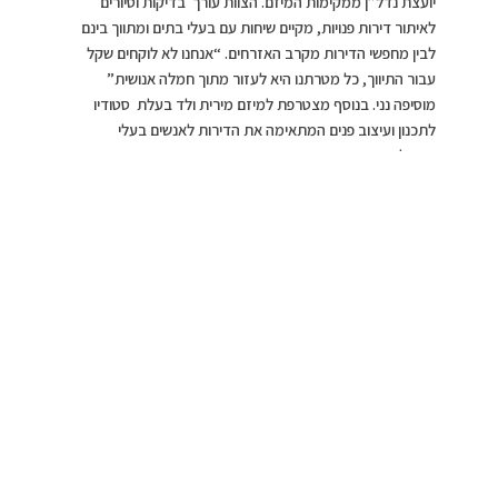
יועצת נדל”ן ממקימות המיזם. הצוות עורך בדיקות וסיורים
לאיתור דירות פנויות, מקיים שיחות עם בעלי בתים ומתווך בינם
לבין מחפשי הדירות מקרב האזרחים. “אנחנו לא לוקחים שקל
עבור התיווך, כל מטרתנו היא לעזור מתוך חמלה אנושית”
מוסיפה נני. בנוסף מצטרפת למיזם מירית ולד בעלת סטודיו
לתכנון ועיצוב פנים המתאימה את הדירות לאנשים בעלי
מוגבלויות.
נני רצאבי, צילום: באדיבות
נני רצאבי