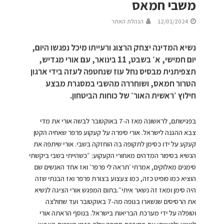
משבי חמאס
12/01/2024
הנהלת האתר
נשיא המדינה יצחק הרצוג ורעייתו מיכל נפגשו היום,
יום חמישי, א׳ בשבט, 11 בינואר, עם אורי מגדיש,
תצפיתנית מבסיס נחל עוז שנחטפה לעזה בידי ארגון
הטרור חמאס, ושוחררה מהשבי במסגרת מבצע
חילוץ ׳ראשית האור׳ של כוחות הביטחון.
בפגישתם, לראשונה מאז ה-7 באוקטובר לבשה אורי את מדי
צבא ההגנה לישראל. אורי סיפרה על קעקוע פרפר שאחיה הקטן
קעקע על ידו כסימן לתקופה בה הוחזקה בשבי. אורי שיתפה את
הנשיא בסיפור המדהים מאחורי הקעקוע: ״כשהייתי בשבי ביקשתי
סימנים מאלוקים, אמרתי ׳תראה לי פרפר׳ ואז אחד האנשים שם
הוציא כמו פופיט כזה, כמו צעצוע בצורת פרפר ואז הבנתי שזה
היה סימן ומאז זה נשאר איתי״.בתום המפגש אורי הציגה לנשיא
את הרסיסים שנשארו בגופה מה-7 באוקטובר ועד שחולצה
וטופלה על ידי מערכת הבריאות בישראל. בנוסף הראתה אורי