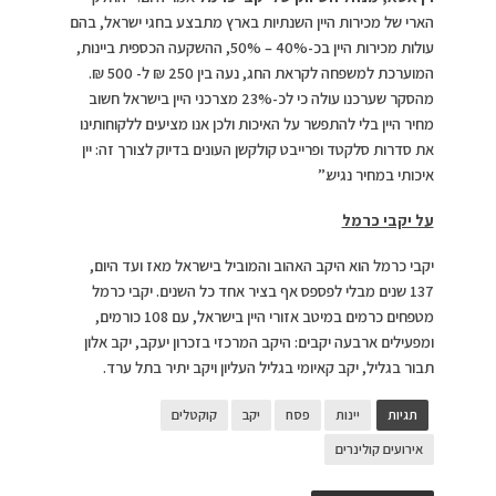
הארי של מכירות היין השנתיות בארץ מתבצע בחגי ישראל, בהם
עולות מכירות היין בכ-40% – 50%, ההשקעה הכספית ביינות,
המוערכת למשפחה לקראת החג, נעה בין 250 ₪ ל- 500 ₪.
מהסקר שערכנו עולה כי לכ-23% מצרכני היין בישראל חשוב
מחיר היין בלי להתפשר על האיכות ולכן אנו מציעים ללקוחותינו
את סדרות סלקטד ופרייבט קולקשן העונים בדיוק לצורך זה: יין
איכותי במחיר נגיש.”
על יקבי כרמל
יקבי כרמל הוא היקב האהוב והמוביל בישראל מאז ועד היום,
137 שנים מבלי לפספס אף בציר אחד כל השנים. יקבי כרמל
מטפחים כרמים במיטב אזורי היין בישראל, עם 108 כורמים,
ומפעילים ארבעה יקבים: היקב המרכזי בזכרון יעקב, יקב אלון
תבור בגליל, יקב קאיומי בגליל העליון ויקב יתיר בתל ערד.
תגיות
יינות
פסח
יקב
קוקטלים
אירועים קולינרים