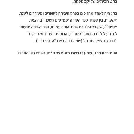
ברג, הבעלים של יקב פסגות.
ברג היה לאחד מהזוכים בפרס היצירה לסופרים ומשוררים לשנת
תשע”ח. בין ספריו: ספר השירה ‘מפרשים קשים’ (בהוצאת
“קשב”), שקיבל עליו את פרס יהודה עמיחי, ספר השירה ‘שעות
ליד העולם’ (בהוצאת “קשב”), והרומנים ‘עוד חמש דקות’
ו’הרחק מעצי התרזה’ (שניהם בהוצאת “עם-עובד”).
יפית גרינברג, מבעלי רשת סטימצקי
: “חג הפסח הינו החג בו
עם ישראל נמצא באווירה חגיגית וישראלים רבים מחפשים מתנות
מקוריות להביא ליקיריהם. רשת סטימצקי שומרת על גיוון בחנויות
הרשת ומחשבה על לקוחותיה ושמחה להציע לקראת החג מתנה
ייחודית ומקורית המחברת בין אוהבי היין ומשוררים ישראלים.
החיבור ליקב פסגות נועד להציע מתנה המשלבת את היין האהוב
וחשיפה והנאה לסדרת שיריו של המשורר והסופר המצליח יונתן
ברג”.
יקב פסגות הוקם ב- 2003 בצפון הרי ירושלים וכיום מייצר למעלה
מ- 350,000 בקבוקים מ- 11 סוגים שונים המיוצאים למדינות
רבות ברחבי העולם. היקב זכה בפרסים שונים על סוגי היינות שלו
ומציע בקבוקי יינות אדומים הכוללים מלבק, פרת, סיני וקברנה