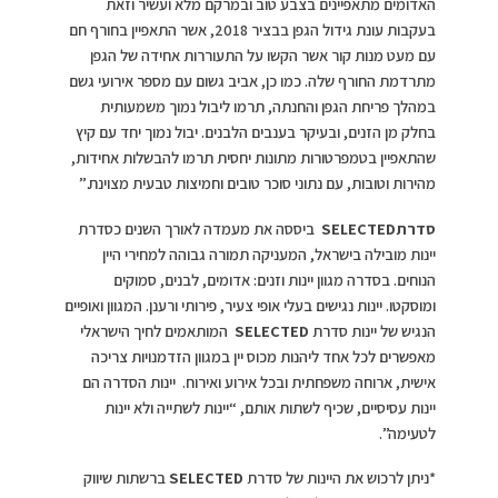
האדומים מתאפיינים בצבע טוב ובמרקם מלא ועשיר וזאת
בעקבות עונת גידול הגפן בבציר 2018, אשר התאפיין בחורף חם
עם מעט מנות קור אשר הקשו על התעוררות אחידה של הגפן
מתרדמת החורף שלה. כמו כן, אביב גשום עם מספר אירועי גשם
במהלך פריחת הגפן והחנתה, תרמו ליבול נמוך משמעותית
בחלק מן הזנים, ובעיקר בענבים הלבנים. יבול נמוך יחד עם קיץ
שהתאפיין בטמפרטורות מתונות יחסית תרמו להבשלות אחידות,
מהירות וטובות, עם נתוני סוכר טובים וחמיצות טבעית מצוינת.”
סדרת
SELECTED
ביססה את מעמדה לאורך השנים כסדרת
יינות מובילה בישראל, המעניקה תמורה גבוהה למחירי היין
הנוחים. בסדרה מגוון יינות וזנים: אדומים, לבנים, סמוקים
ומוסקטו. יינות נגישים בעלי אופי צעיר, פירותי ורענן. המגוון ואופיים
הנגיש של יינות סדרת
SELECTED
המותאמים לחיך הישראלי
מאפשרים לכל אחד ליהנות מכוס יין במגוון הזדמנויות צריכה
אישית, ארוחה משפחתית ובכל אירוע ואירוח. יינות הסדרה הם
יינות עסיסיים, שכיף לשתות אותם, “יינות לשתייה ולא יינות
לטעימה”.
*ניתן לרכוש את היינות של סדרת
SELECTED
ברשתות שיווק