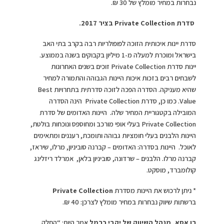
נבחרות במחיר מומלץ של 30 ₪.
סדרת
Private Collection
בציר 2017.
סדרת יינות איכותית הזוכה לפופולריות רבה בקרב בתי האב
בישראל ומוכרת למעלה מ-1 מיליון בקבוקים בשנה בממוצע.
יינות סדרת Private Collection זוכים בשנים האחרונות
לשבחים רבים בזכות איכות היינות הגבוהה והתמורה למחיר
שהיא מעניקה. הסדרה הפכה לזוכה סדרתית בתחרויות Best
Value. כמו כן, סדרת Private Collection הינה הסדרה
המובילה בקטגוריית המחיר שלה. היינות האדומים של סדרת
Private Collection בעלי אופי מורכב ומחוספס ונוכחות בולטת,
היינות הלבנים בעלי חומציות גבוהה ותומכת, רעננים ומתאימים
לאוכל. היינות בסדרה: האדומים – קברנה סוביניון, מרלו, שיראז,
קברנה מרלו. הלבנים – שרדונה, סוביניון בלאן, אמרלד ריזלינג
קולומברד, מוסקט.
* ניתן לרכוש את היינות מסדרת
Private Collection
ברשתות שיווק נבחרות במחיר מומלץ לצרכן: 40 ₪.
רן אסא, מנהל השיווק של יקבי כרמל
אמר היום: “החלק