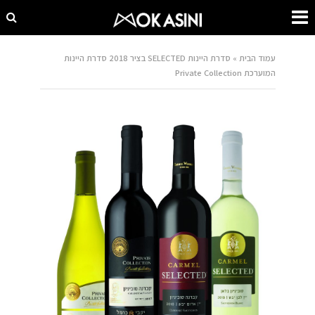
עמוד הבית
»
סדרת היינות SELECTED בציר 2018 סדרת היינות
המוערכת Private Collection