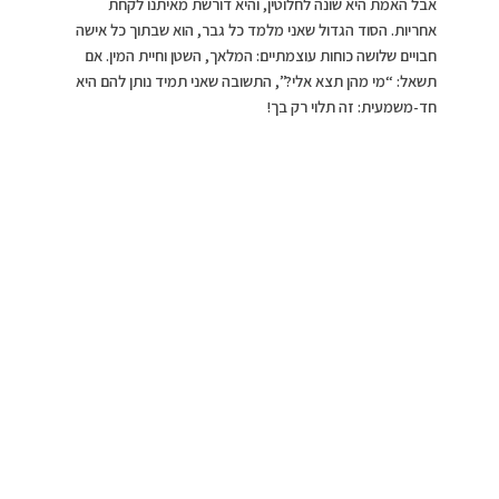
אבל האמת היא שונה לחלוטין, והיא דורשת מאיתנו לקחת
אחריות. הסוד הגדול שאני מלמד כל גבר, הוא שבתוך כל אישה
חבויים שלושה כוחות עוצמתיים: המלאך, השטן וחיית המין. אם
תשאל: “מי מהן תצא אלי?”, התשובה שאני תמיד נותן להם היא
חד-משמעית: זה תלוי רק בך!
בת זוג כמו מנורת קסמים,
צילום: pexels
>>>שלומית אופיר…
המנגנון הסמוי: אתה הוא המעצב