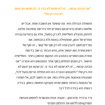
“אני מבינה עכשיו… זה לא שהוא לא בגד בי. זה שהוא אף פעם
לא היה רק שלי”.
והשאלה הגדולה היא מה עושים? אין תשובה אחת. אבל יש
שלושה כיוונים ברורים:אם נשארים יחד:נדרשת מחויבות מלאה
לניתוק מהצלע השלישית לא רק בפועל, אלא גם בתודעה.ובנייה
מחדש של אמון, שמתחילה באמת ולא בהכחשה. אם
נפרדים:חשוב להבין שזה לא רק סוף של קשר , זה סוף של
דפוס.אחרת הוא ימשיך איתו, והיא תבחר בו שוב בדמות
אחרת.ואם נשארים באמצע וזה המקום המסוכן ביותר. השלישייה
תישאר. רק הפנים יתחלפו.בסוף אחד המפגשים היא אמרה:
“אני
מבינה עכשיו… זה לא שהוא לא בגד בי. זה שהוא אף פעם לא
היה רק שלי.”ו
לפעמים ההכרה הזו היא תחילת הריפוי.ומעל לכל,
מונוגמיה ונאמנות אינן מילה גסה. אם זה חשוב לכם, אל תוותרו
על נאמנות בזוגיות משום שהיא מעניקה תחושת בטחון. בגידה
רגשית היא בגידה לכל דבר.
ורד גרנדיר פרוכטמן – יועצת זוגית ומנטורית ליחסים ומגישת
הפודקאסט ללטש את היהלום הפנימי