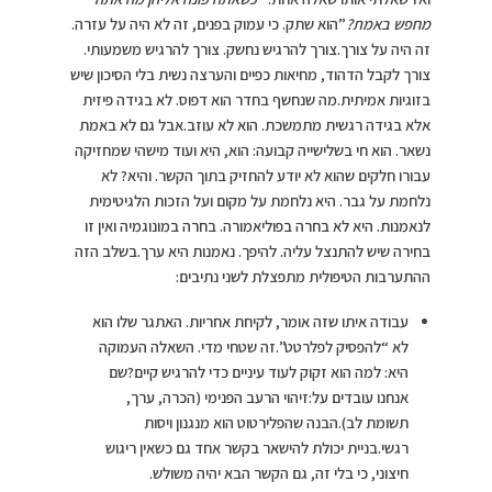
מחפש באמת?
”הוא שתק. כי עמוק בפנים, זה לא היה על עזרה.
זה היה על צורך.צורך להרגיש נחשק. צורך להרגיש משמעותי.
צורך לקבל הדהוד, מחיאות כפיים והערצה נשית בלי הסיכון שיש
בזוגיות אמיתית.מה שנחשף בחדר הוא דפוס. לא בגידה פיזית
אלא בגידה רגשית מתמשכת. הוא לא עוזב.אבל גם לא באמת
נשאר. הוא חי בשלישייה קבועה: הוא, היא ועוד מישהי שמחזיקה
עבורו חלקים שהוא לא יודע להחזיק בתוך הקשר. והיא? לא
נלחמת על גבר. היא נלחמת על מקום ועל הזכות הלגיטימית
לנאמנות. היא לא בחרה בפוליאמורה. בחרה במונוגמיה ואין זו
בחירה שיש להתנצל עליה. להיפך. נאמנות היא ערך.בשלב הזה
ההתערבות הטיפולית מתפצלת לשני נתיבים:
עבודה איתו שזה אומר, לקיחת אחריות. האתגר שלו הוא
לא “להפסיק לפלרטט”.זה שטחי מדי. השאלה העמוקה
היא: למה הוא זקוק לעוד עיניים כדי להרגיש קיים?שם
אנחנו עובדים על:זיהוי הרעב הפנימי (הכרה, ערך,
תשומת לב).הבנה שהפלירטוט הוא מנגנון ויסות
רגשי.בניית יכולת להישאר בקשר אחד גם כשאין ריגוש
חיצוני, כי בלי זה, גם הקשר הבא יהיה משולש.