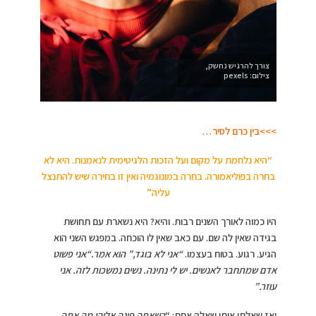
צורך להרגיש נחשק,
צילום: pexels
>>>בין כרם לסיר…
“היא נלחמת על מקום ועל הזכות הלגיטימית לנאמנות. היא לא
בחרה בפוליאמורה. בחרה במונוגמיה ואין זו בחירה שיש להתנצל
עליה”
היו כמוה לאורך השנים רבות. והיא? היא נשארת עם תחושת
בגידה שאין לה שם. עם כאב שאין לו הוכחה. במפגש השני הוא
הגיע. רגוע. בטוח בעצמו.
“אני לא בוגד,” הוא אמר.“אני פשוט
אדם שמתחבר לאנשים. יש לי נתינה. נשים נמשכות לזה. אני
עוזר.”
ואז שאלתי אותו שאלה אחת: “
כשאתה פונה אליהן מה אתה