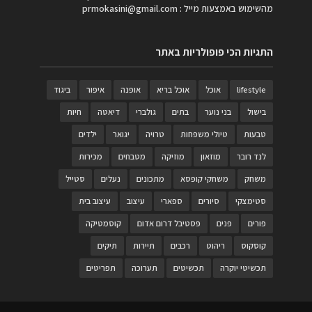
מהשימוש באמצעות מייל :
prmokasini@gmail.com
התגיות הכי פופולריות באתר
lifestyle
אוכל
אוכל בריא
אופנה
איפור
ביגוד
בישול
בני נוער
בתים
גולברי
דיאטה
חיות
טבעות
טיולי משפחות
טרויה
יגואר
ילדים
לנד רובר
מוזאון
מוזיקה
מטבחים
מכירות
משחק
משחקי קופסא
מתכונים
נעלים
סטייל
סטימצקי
סיורים
ספארי
עיצוב
עיצוב בית
פורים
פנים
פסטיבל דרום אדום
קוסמטיקה
קוסקוס
ריהוט
רכבים
תיירות
תיקים
תכשיטי יוקרה
תכשיטים
תערוכה
תפריטים