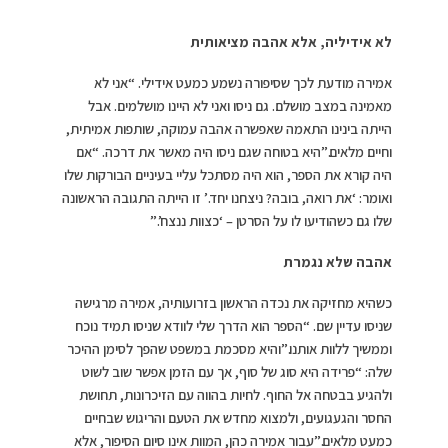
לא אידיליה, אלא אהבה מציאותית
אמירה מודעת לכך שסיפורה נשמע כמעט אידילי. “אני לא
מאמינה במצב מושלם. גם ניסו ואני לא היינו מושלמים. אבל
הייתה בינינו התאמה שאפשרה אהבה עמוקה, שותפות אמיתית,
וחיים מלאים.”היא בטוחה שגם ניסו היה מאשר את דרכה. “אם
היה קורא את הספר, הוא היה מסתכל עליי בעיניים הבורקות שלו
ואומר: ‘את רואה, בובה? ניצחנו יחד.’ זו הייתה התגובה הראשונה
שלו גם כשהודיעו לו על הסרטן – ‘כצוות ננצח’.”
אהבה שלא נגמרת
כשהיא מחזיקה את נכדה הראשון בזרועותיה, אמירה מרגישה
שניסו עדיין שם. “הספר הוא הדרך שלי לוודא שניסו תמיד נוכח
וממשיך ללוות אותנו.”והיא מסכמת במשפט שהפך לסימן ההיכר
שלה: “פרידה היא סוג של סוף, אך עם הזמן אפשר שוב לשוט
ולהגיע בבטחה אל החוף. לחיות בהווה עם הזיכרונות, תחושת
החסר והגעגועים, ולמצוא מחדש את הטעם והריגוש שבחיים
כמעט מלאים.”עבור אמירה כהן, המוות אינו סיום הסיפור, אלא