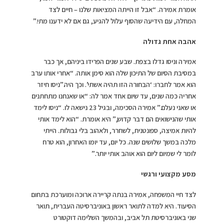
אומרת אמירה. “אבל זו הייתה המציאות שלנו – חיים לצד
המחלה, עם הידיעה שהסוף עלול להגיע, גם אם לא ידענו מתי.”
אהבה אחת גדולה
אמירה וניסו גדלו בצפת. שבע שנים הפרידו ביניהם, אך כבר
במסיבת הסיום של התיכון שלה הוא סימן אותה. “אחרי אותו ערב
הוא אמר לחברו: ‘הבחורה הזו תהיה אשתי’. וכך היה.”ניסו חיזר
אחריה כמה שנים, עד שיום אחד אמר לה: “או שאנחנו מתחתנים
או שאני נעלם.” אמירה הסכימה, ובגיל 23 נישאה לו. “ניסו לימד
אותי שהנישואים הם דבר קדוש,” היא אומרת. “הוא לימד אותי
להיות אמיצה, ספונטנית, לשחרר, ולאהוב בלי גבולות. הייתי
מלכה במשך שלושים שנה. כל יום, עד יומו האחרון, הוא טרח
לומר לי שמיום ליום הוא אוהב אותי יותר.”
מסע מקצועי ורגשי
לצד חיי המשפחה, אמירה בנתה קריירה ארוכה ומוערכת בתחום
הסיעוד. היא למדה לתואר ראשון באוניברסיטה העברית, תואר
שני באוניברסיטת תל אביב, ובהמשך השלימה דוקטורט