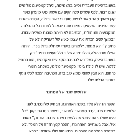
באוניברסיטה העברית וסיים בהצטיינות, וניהל קמפיינים פוליטיים
שנים רבות. לפני עשרים שנה הקים עם אשתו מטי מועדון כושר
קטן שהפך מהר מאוד לרשת מועדוני כושר גדולה, המונה כשנים
עשר סניפים המעסיקה מאות עובדים.אבל למרות כל ההצלחה
המקצועית והניהולית, הכתיבה לא הייתה מובנת מאליה עבורו.
“במשך שנים הכרתי את עצמי כאיש של רטוריקה ולא של
כתיבה,” הוא מספר. “למורים ביסודי יש חלק גדול בכך. הייתה
אפילו מורה שלעגה לכתיבה שלי בגלל טעויות כתיב.” רק
באוניברסיטה, כשנדרש לכתיבה מקצועית ואקדמית, הוא התחיל
לגלות שיש לו יכולת ביטוי. כקמפיינר פוליטי, כשכתב חומרי
פרסום, הוא הבין שהוא ממש טוב בזה. הכתיבה הפכה לכלי נוסף
בארגז הכלים שלו.
שלושים שנה של המתנה
הספר הזה לא נולד בשנה האחרונה. הבסיס שלו נכתב לפני
שלושים שנה, עבר ממחשב למחשב, ונשמר כמו סוד קטן. “כל
פעם שאלתי את עצמי מה לעשות איתו ועזבתי את זה,” מספר
איל. אבל בשנתיים האחרונות, הספר קפץ חזרה אל המסך. לא
במקרה.במלחמה הנוכחית, התאומים שלו ששירתו בצבא