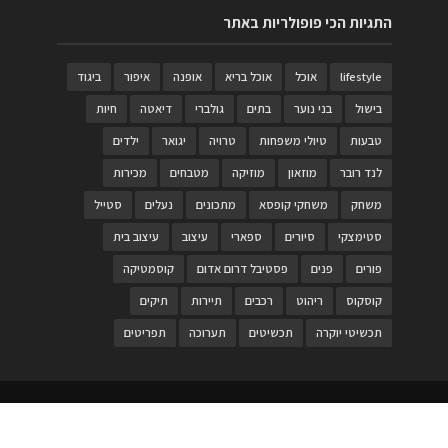
התגיות הכי פופולריות באתר
lifestyle
אוכל
אוכל בריא
אופנה
איפור
ביגוד
בישול
בני נוער
בתים
גולברי
דיאטה
חיות
טבעות
טיולי משפחות
טרויה
יגואר
ילדים
לנד רובר
מוזאון
מוזיקה
מטבחים
מכירות
משחק
משחקי קופסא
מתכונים
נעלים
סטייל
סטימצקי
סיורים
ספארי
עיצוב
עיצוב בית
פורים
פנים
פסטיבל דרום אדום
קוסמטיקה
קוסקוס
ריהוט
רכבים
תיירות
תיקים
תכשיטי יוקרה
תכשיטים
תערוכה
תפריטים
בניית האתר
https://www.PRonline.co.il/