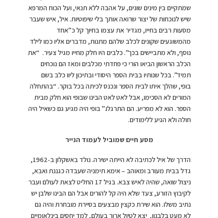
שמתקיים בין מינים שונים, על אהבה ללא תנאי, ועל הכוח המרפא
שיש לנוכחות של יצור שרואה אותך בלי שיפוטיות. איל, איש שעבר
מסעות רבים בחייו, מגדיר את עצמו בחיוך קל כ”אחד
מהמשוגעים שקונים לכלב שלהם מתנות, מדברים אליו כמו לילד
נוסף, ולא מתביישים בכך”. כלבים היו חלק מחייו מגיל צעיר. “את
הכלב הראשון הביאו הורי כי פחדתי מכלבים ומאז הם נוכחים
תמיד”. בכל שנותיו בבית הספר היסודי ובתיכון ליוו כלב בשם
בופי, שהלך איתו לבית הספר ונכנס לכיתה בכל בוקר. “בהתחלה
המורים לא הסכימו, אבל לאט לאט הבינו שבופי הוא חלק מבית
הספר. הוא לא מפריע. הם התרגלו.” בופי היה מגיע גם כשאיל היה
חולה ולא הגיע ללימודים.
מסע חיים שמוביל לעמוד הנייר
הדרך של איל לכתיבה לא הייתה ישירה. נולד באשקלון ב-1962,
גדל בבית מעורב ומאוהב – אימא תימניה שעבדה כגננת ואבא,
ניצול שואה, שהיה לאיש צבא. בגיל 17 החליט לצאת לעולם ועבר
לקיבוץ הזורע, צעד שלא היה קל להורים אבל הם הבינו שלבן יש
נתיב משלו. הוא שירת כקצין מבצעים בסיירת מובחרת והיה גם
לא מעט בלבנון, יצא לטיול ארוך בעולם, למד יחסים בינלאומיים