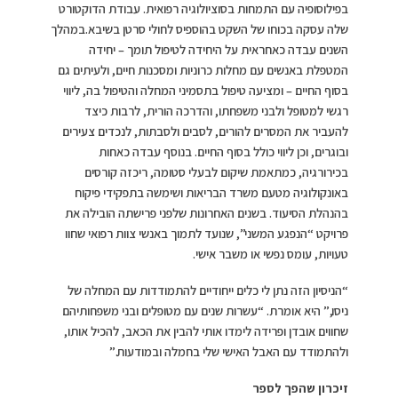
בפילוסופיה עם התמחות בסוציולוגיה רפואית. עבודת הדוקטורט
שלה עסקה בכוחו של השקט בהוספיס לחולי סרטן בשיבא.במהלך
השנים עבדה כאחראית על היחידה לטיפול תומך – יחידה
המטפלת באנשים עם מחלות כרוניות ומסכנות חיים, ולעיתים גם
בסוף החיים – ומציעה טיפול בתסמיני המחלה והטיפול בה, ליווי
רגשי למטופל ולבני משפחתו, והדרכה הורית, לרבות כיצד
להעביר את המסרים להורים, לסבים ולסבתות, לנכדים צעירים
ובוגרים, וכן ליווי כולל בסוף החיים. בנוסף עבדה כאחות
בכירורגיה, כמתאמת שיקום לבעלי סטומה, ריכזה קורסים
באונקולוגיה מטעם משרד הבריאות ושימשה בתפקידי פיקוח
בהנהלת הסיעוד. בשנים האחרונות שלפני פרישתה הובילה את
פרויקט “הנפגע המשני”, שנועד לתמוך באנשי צוות רפואי שחוו
טעויות, עומס נפשי או משבר אישי.
“הניסיון הזה נתן לי כלים ייחודיים להתמודדות עם המחלה של
ניסו,” היא אומרת. “עשרות שנים עם מטופלים ובני משפחותיהם
שחווים אובדן ופרידה לימדו אותי להבין את הכאב, להכיל אותו,
ולהתמודד עם האבל האישי שלי בחמלה ובמודעות.”
זיכרון שהפך לספר