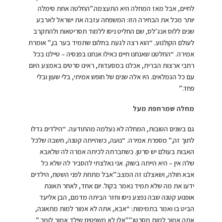
לחיים, אבל מאז המחלה היא התעצמה.”החלטה אחת סימלה
יותר מכל את הבחירה הזו: המשפחה עזבה את ישראל לארבע
שנים ללוס אנג’לס, שם החליט ניסו ללמוד תסריטאות ולהתקרב
לעולם הקולנוע. “הוא רצה לגעת בחלום שתמיד בער בו,” אומרת
אמירה. “החלטנו שאנחנו חיים כאילו אנחנו בפנסיה – טיילנו בכל
רחבי ארצות הברית, אכלנו במסעדות, ראינו סרטים באמצע היום
עם כל הגמלאים. היו אלה שנים של חופש אמיתי, בלי שעון ובלי
פחד.”
מחלה שמרחפת מעל
גם בשנים הטובות, המחלה לא נעלמה מהתודעה. “הילדים גדלו
לתוך זה,” מספרת אמירה. “נועה, כשהייתה קטנה, חשבה שלכל
האבות בעולם יש סרטן. כשחברתה לכיתה אמרה לה שלאבא
שלה אין – היא הייתה בשוק. אני נאלצתי להסביר לה שלא כל
אבא חולה, ושאצלנו זה המצב.”אבל מתחת לפני השטח, הילדים
ידעו את מה שלא תמיד נאמר בקול. יום אחד, לאחר תאונת
אופנוע קטנה שבה נפצע ניסו וחזר הביתה מדמם, הבן אליעד
הביט בו ואמר בתמימות: “אבא, אתה לא אמור למות מתאונה,
אתה אמור למות מסרטן.””אלו לא משפטים שילד אמור לומר,”