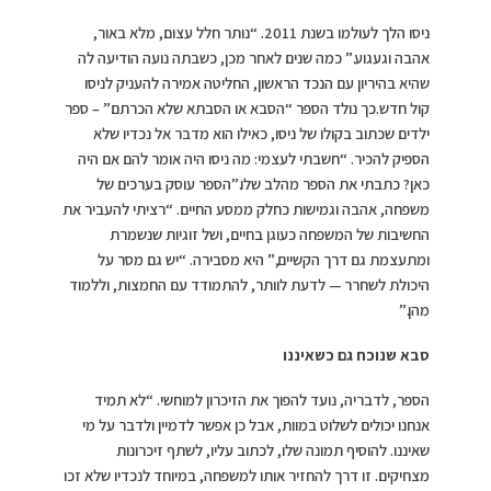
ניסו הלך לעולמו בשנת 2011. “נותר חלל עצום, מלא באור,
אהבה וגעגוע.” כמה שנים לאחר מכן, כשבתה נועה הודיעה לה
שהיא בהיריון עם הנכד הראשון, החליטה אמירה להעניק לניסו
קול חדש.כך נולד הספר “הסבא או הסבתא שלא הכרתם” – ספר
ילדים שכתוב בקולו של ניסו, כאילו הוא מדבר אל נכדיו שלא
הספיק להכיר. “חשבתי לעצמי: מה ניסו היה אומר להם אם היה
כאן? כתבתי את הספר מהלב שלו.”הספר עוסק בערכים של
משפחה, אהבה וגמישות כחלק ממסע החיים. “רציתי להעביר את
החשיבות של המשפחה כעוגן בחיים, ושל זוגיות שנשמרת
ומתעצמת גם דרך הקשיים,” היא מסבירה. “יש גם מסר על
היכולת לשחרר — לדעת לוותר, להתמודד עם החמצות, וללמוד
מהן.”
סבא שנוכח גם כשאיננו
הספר, לדבריה, נועד להפוך את הזיכרון למוחשי. “לא תמיד
אנחנו יכולים לשלוט במוות, אבל כן אפשר לדמיין ולדבר על מי
שאיננו. להוסיף תמונה שלו, לכתוב עליו, לשתף זיכרונות
מצחיקים. זו דרך להחזיר אותו למשפחה, במיוחד לנכדיו שלא זכו