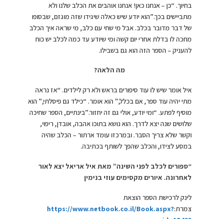
בחיוך. “כן – אנחנו כאן! אנחנו אוהבים את הכלב שלנו ולא
מתביישים בכך.”הוא יודע שיש כאלה שיגידו שזה מוגזם, שבסופו
של דבר מדובר בכלב. אבל מי שחי עם כלב, מי שראה איך הכלב
מחכה לו בדלת אחרי יום קשה ומי שיודע עד כמה לכלב יש כוח
להעניק – הספר הזה הוא גם בשבילו.
מה הלאה
?
איל אומר שיש לו עוד סיפורים בראש ולא רק לילדים. “אז נראה
מתי יהיה עוד ספר, אם בכלל,” הוא אומר. “כילד גם פיסלתי,” הוא
מוסיף לפתע. “ומי יודע, אולי גם זה יחזור.”בינתיים, הספר שחיכה
שלושים שנה יצא לדרך. הוא נושא בתוכו אהבה, אובדן, ריפוי,
וקשר שלא צריך הסבר. ובמרכזו עומד ארתור – הכלב שהיה
במסע לצידו, והכלב שהפך לשותף בכתיבה.
“ספורים לכלב לפני השינה” מאת איל אריאל יצא לאור
לאחרונה. איורים מקסימים עוזי בנימין
לינק לרכישת הספר הוצאת
צמרת:
https://www.netbook.co.il/Book.aspx?