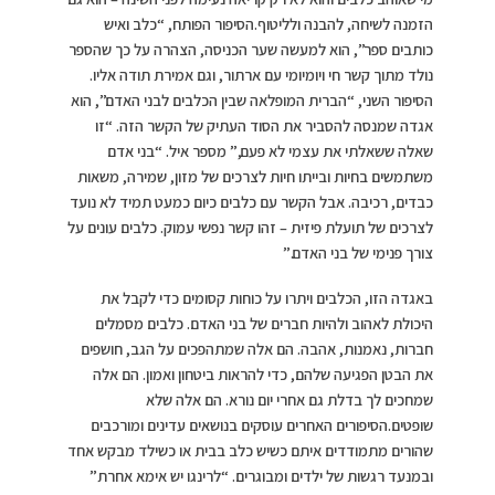
הזמנה לשיחה, להבנה ולליטוף.הסיפור הפותח, “כלב ואיש
כותבים ספר”, הוא למעשה שער הכניסה, הצהרה על כך שהספר
נולד מתוך קשר חי ויומיומי עם ארתור, וגם אמירת תודה אליו.
הסיפור השני, “הברית המופלאה שבין הכלבים לבני האדם”, הוא
אגדה שמנסה להסביר את הסוד העתיק של הקשר הזה. “זו
שאלה ששאלתי את עצמי לא פעם,” מספר איל. “בני אדם
משתמשים בחיות ובייתו חיות לצרכים של מזון, שמירה, משאות
כבדים, רכיבה. אבל הקשר עם כלבים כיום כמעט תמיד לא נועד
לצרכים של תועלת פיזית – זהו קשר נפשי עמוק. כלבים עונים על
צורך פנימי של בני האדם.”
באגדה הזו, הכלבים ויתרו על כוחות קסומים כדי לקבל את
היכולת לאהוב ולהיות חברים של בני האדם. כלבים מסמלים
חברות, נאמנות, אהבה. הם אלה שמתהפכים על הגב, חושפים
את הבטן הפגיעה שלהם, כדי להראות ביטחון ואמון. הם אלה
שמחכים לך בדלת גם אחרי יום נורא. הם אלה שלא
שופטים.הסיפורים האחרים עוסקים בנושאים עדינים ומורכבים
שהורים מתמודדים איתם כשיש כלב בבית או כשילד מבקש אחד
ובמנעד רגשות של ילדים ומבוגרים. “לרינגו יש אימא אחרת”