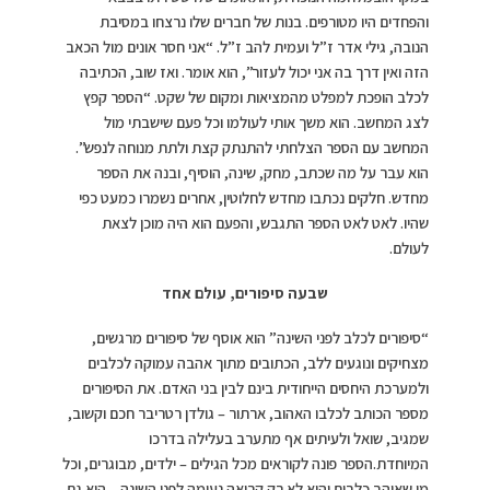
והפחדים היו מטורפים. בנות של חברים שלו נרצחו במסיבת
הנובה, גילי אדר ז”ל ועמית להב ז”ל. “אני חסר אונים מול הכאב
הזה ואין דרך בה אני יכול לעזור”, הוא אומר. ואז שוב, הכתיבה
לכלב הופכת למפלט מהמציאות ומקום של שקט. “הספר קפץ
לצג המחשב. הוא משך אותי לעולמו וכל פעם שישבתי מול
המחשב עם הספר הצלחתי להתנתק קצת ולתת מנוחה לנפש”.
הוא עבר על מה שכתב, מחק, שינה, הוסיף, ובנה את הספר
מחדש. חלקים נכתבו מחדש לחלוטין, אחרים נשמרו כמעט כפי
שהיו. לאט לאט הספר התגבש, והפעם הוא היה מוכן לצאת
לעולם.
שבעה סיפורים, עולם אחד
“סיפורים לכלב לפני השינה” הוא אוסף של סיפורים מרגשים,
מצחיקים ונוגעים ללב, הכתובים מתוך אהבה עמוקה לכלבים
ולמערכת היחסים הייחודית בינם לבין בני האדם. את הסיפורים
מספר הכותב לכלבו האהוב, ארתור – גולדן רטריבר חכם וקשוב,
שמגיב, שואל ולעיתים אף מתערב בעלילה בדרכו
המיוחדת.הספר פונה לקוראים מכל הגילים – ילדים, מבוגרים, וכל
מי שאוהב כלבים והוא לא רק קריאה נעימה לפני השינה – הוא גם