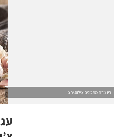
ריו מרה מתכונים צילום:יחצ
עגב
צ’י