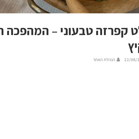
 קפרזה טבעוני – המהפכה ה
ץ
22/06/
הנהלת האתר
רים על סלט קפרזה, רוב האנשים חושבים מיד על השילוב ה
קום. אבל מה אם נגיד לכם שיש דרך ליצור את אותה החוויה 
תיים מכפילים? הגרסה הטבעונית הזו לא רק מחקה את המקור
זה החל כשחיפשנו דרך ליהנות מהטעמים שאנחנו אוהבים, מבלי לו
ם לנו. התוצאה? סלט שמשלב את הקלילות של הקיץ עם עוצמה תז
טעים – מה הופך את הגרסה הזו למיוחדת?