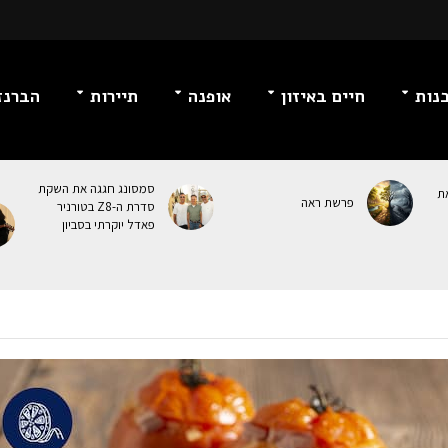
נות
חיים באיזון
אופנה
תיירות
הברנז
סמסונג חגגה את השקת
ת
פרשת ראה
סדרת ה-Z8 בטורניר
פאדל יוקרתי בסביון