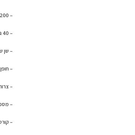
– 200 גרם אורז
– 40 גרם גבינת פקורינו מגוררת
– שן ש
– חופן 
– צרור
– מספר
– קורט