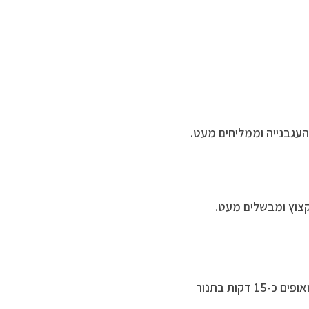
העגבנייה וממליחים מעט.
קצוץ ומבשלים מעט.
מפזרים פקורינו מעל, סוגרים עם “המכסים”, מזליפים מעט שמן זית, ואופים כ-15 דקות בתנור