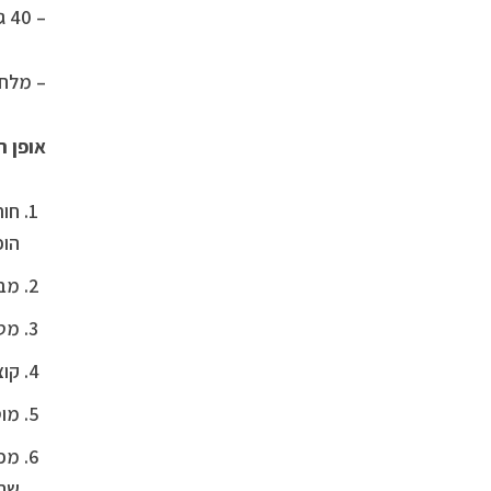
– 40 גרם שמן זית כתית מעולה
– מלח 
אופן ה
חות
הופ
מבש
מטג
קוצ
מוס
שחומ