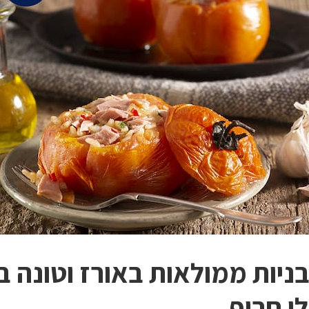
ניות ממולאות באורז וטונה ב
לי חריף