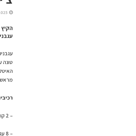
2025
הקיץ 
עגבניו
עגבניו
טונה ע
מראש, 
רכיבים (ל-
– 2 קופסאות טונה Rio Mare בשמן זית ופלפל צ’ילי חריף (65 גרם כל אחת)
– 8 עגבניות בשלות