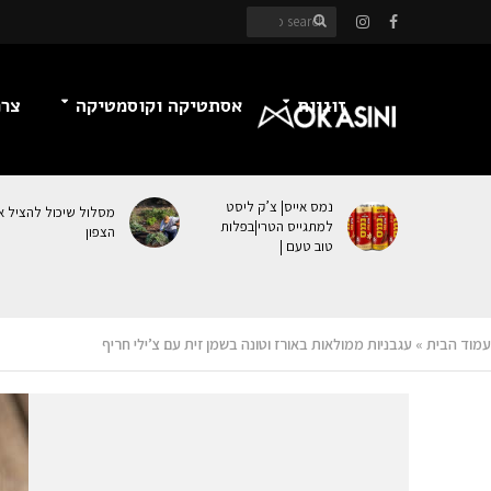
זוגיות
אסתטיקה וקוסמטיקה
צרכ
נמס אייס| צ’ק ליסט
מסלול שיכול להציל א
למתגייס הטרי|בפלות
הצפון
טוב טעם |
עמוד הבית
»
עגבניות ממולאות באורז וטונה בשמן זית עם צ’ילי חריף