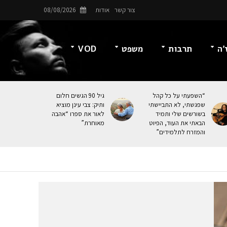
צור קשר
אודות
08/08/2026
’ה
תרבות
משפט
VOD
“השפעתי על כל קהל
גיל 90 הגשים חלום
שפגשתי, לא התביישתי
ותיק: צבי עינן מוציא
בשורשים שלי ותמיד
לאור את ספרו “אהבה
הבאתי את העוּד, הפיוט
מאוחרת”
והמזרח לתלמידים”