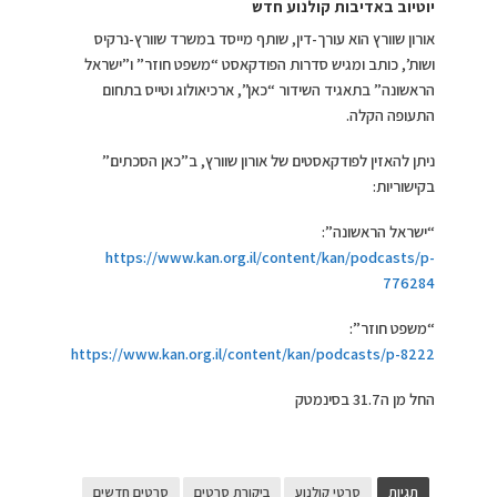
יוטיוב באדיבות קולנוע חדש
אורון שוורץ הוא עורך-דין, שותף מייסד במשרד שוורץ-נרקיס
ושות’, כותב ומגיש סדרות הפודקאסט “משפט חוזר” ו”ישראל
הראשונה” בתאגיד השידור “כאן”, ארכיאולוג וטייס בתחום
התעופה הקלה.
ניתן להאזין לפודקאסטים של אורון שוורץ, ב”כאן הסכתים”
בקישוריות:
“ישראל הראשונה”:
https://www.kan.org.il/content/kan/podcasts/p-
776284
“משפט חוזר”:
https://www.kan.org.il/content/kan/podcasts/p-8222
החל מן ה31.7 בסינמטק
תגיות
סרטי קולנוע
ביקורת סרטים
סרטים חדשים