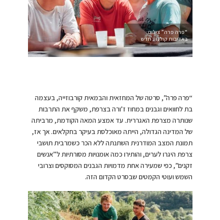
“פרה פרה” צילום:
באדיבות קולנוע חדש
“פרה פרה”, סרטה של המחזאית והבמאית קורבוזייה, בעצמה
בת לחוואים וגבנים במחוז ז’ורה בצרפת, משקף את התרבות
שנותרה מצרפת האגררית. עד אמצע המאה הקודמת, מרביתה
של המדינה הגדולה, הייתה מאוכלסת בעיקר בחקלאים. אך אז,
תמונת המצב המודרנית השתנתה ללא הכר כשמרבית תושבי
צרפת היגרו לערים, והותירו כמה אומנויות מסורתיות ל”אנשים
זקנים”, כפי שמעירה אחת מדמויות הגבנים המסוקסים וצרובי
השמש ועוטי הקמטים שבסרט הקדום הזה.