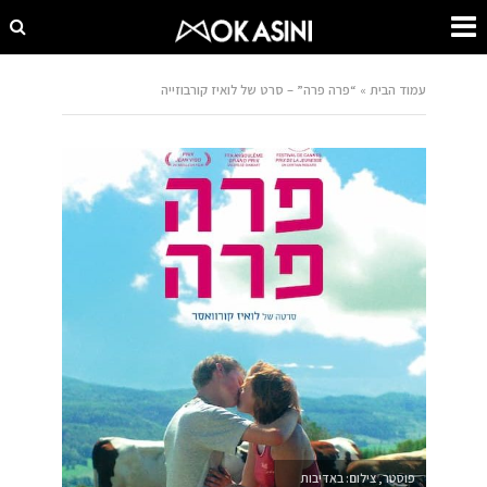
עמוד הבית
»
“פרה פרה” – סרט של לואיז קורבוזייה
פוסטר, צילום: באדיבות