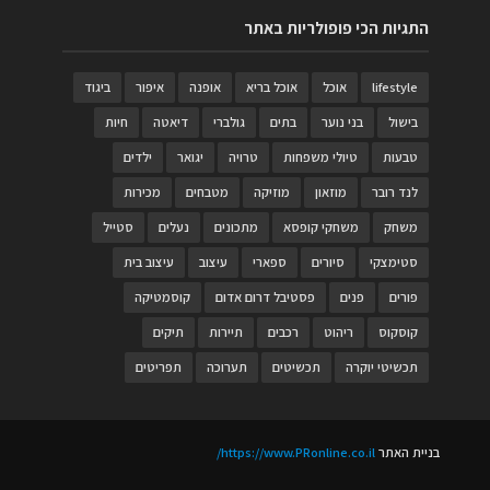
התגיות הכי פופולריות באתר
lifestyle
אוכל
אוכל בריא
אופנה
איפור
ביגוד
בישול
בני נוער
בתים
גולברי
דיאטה
חיות
טבעות
טיולי משפחות
טרויה
יגואר
ילדים
לנד רובר
מוזאון
מוזיקה
מטבחים
מכירות
משחק
משחקי קופסא
מתכונים
נעלים
סטייל
סטימצקי
סיורים
ספארי
עיצוב
עיצוב בית
פורים
פנים
פסטיבל דרום אדום
קוסמטיקה
קוסקוס
ריהוט
רכבים
תיירות
תיקים
תכשיטי יוקרה
תכשיטים
תערוכה
תפריטים
בניית האתר
https://www.PRonline.co.il/