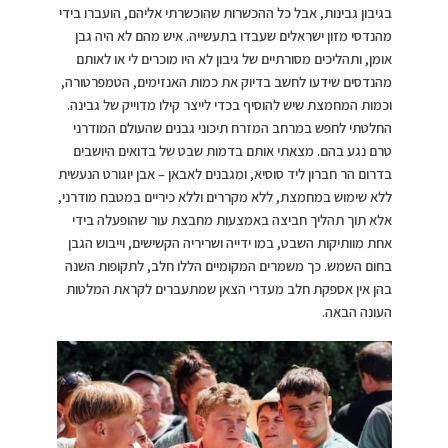
בגיבון גבינות, אבל כל ההכשרות שהוכשרתי אליהם, הועברו בידי
מהנדסי מזון ישראלים שעבדו בתעשייה. איש מהם לא היה גבן
אומן, ותהליכים מסורתיים של גיבון לא היו מוכרים לי או לאותם
מהנדסים שידעו לחשב בדיוק את כמות האנזימים, הטמפרטורה,
וכמות המחמצת שיש להוסיף בכדי לייצר קילו מדוייק של גבינה.
החלטתי לחפש במרחב המזרח תיכוני גבנים שהעולם המודרני
טרם נגע בהם. מצאתי אותם בדמות שבט של בדואים היושבים
בדרום הר חברון ליד סוסיא, ומגבנים לאבאן – אבן יוגורט הנעשית
ללא שימוש במחמצת, ללא מקררים וללא כיריים במטבח מודרני,
אלא תוך תהליך חביצה באמצעות מחבצת עור שהופעלה בידי
אחת מוותיקות השבט, במו ידייה ושריריה הקשישים, וייבוש הגבן
בחום השמש. כך משמרים המקומיים הללו חלב, לתקופות השנה
בהן אין אספקת חלב מעדרי הצאן שמתעברים לקראת המלטות
העונה הבאה.