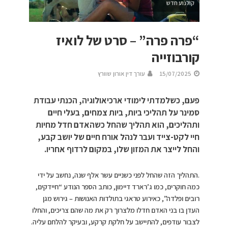
קולנוע חדש
“פרה פרה” – סרט של לואיז
קורבוזייה
15/07/2025
עורך דין אורון שוורץ
פעם, כשלמדתי לימודי ארכיאולוגיה, הכנתי עבודת
סמינר על תהליכי ביות, ביות צמחים, בעלי חיים
ותהליכים, הוא תהליך שהחל כשהאדם חדל מחיות
חיי לקט-צייד ועבר לנהל אורח חיים של יושב קבע,
והחל לייצר את המזון שלו, במקום לרדוף אחריו.
.התהליך הזה שהחל לפני כשניים עשר אלף שנה, נחשב על ידי
כמה חוקרים, כמו ג’רארד דיימון, כותב הספר הנודע “חיידקים,
רובים ופלדה”, כאירוע טראגי בתולדות האנושות – גירוש מגן
העדן בו בני האדם חדלו מלצרוך רק את מה שהם צריכים, והחלו
לצבור עודפים, להתיישב על חלקת קרקע, ובעיקר להלחם עליה.