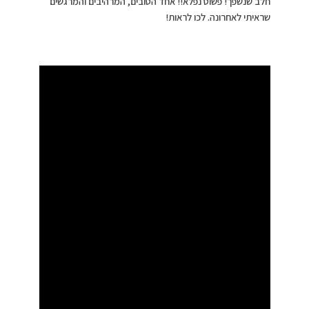
חלב שנשפך! פשוט נפלא!! אחד הטובים, המרהיבים והמרגשים
שראיתי לאחרונה. לכו לראות!