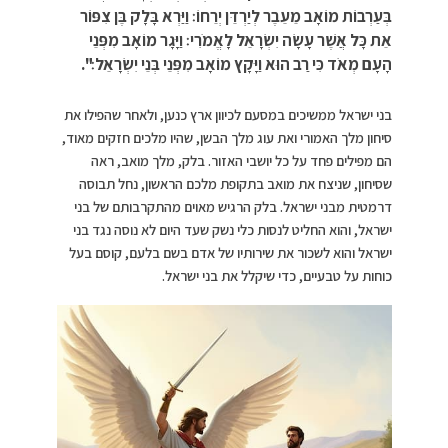
בְּעַרְבוֹת מוֹאָב מֵעֵבֶר לְיַרְדֵּן יְרֵחוֹ׃ וַיַּרְא בָּלָק בֶּן צִפּוֹר
אֵת כָּל אֲשֶׁר עָשָׂה יִשְׂרָאֵל לָאֱמֹרִי׃ וַיָּגָר מוֹאָב מִפְּנֵי
הָעָם מְאֹד כִּי רַב הוּא וַיָּקָץ מוֹאָב מִפְּנֵי בְּנֵי יִשְׂרָאֵל׃".
בני ישראל ממשיכים במסעם לכיוון ארץ כנען, ולאחר שהפילו את
סיחון מלך האמורי ואת עוג מלך הבשן, שהיו מלכים חזקים מאוד,
הם מפילים פחד על כל יושבי האזור. בלק, מלך מואב, ראה
שסיחון, שניצח את מואב בתקופת מלכם הראשון, נחל תבוסה
דרמטית מבני ישראל. בלק הרגיש מאוים מהתקרבותם של בני
ישראל, והוא החליט לנסות כלי נשק שעד היום לא נוסה נגד בני
ישראל והוא לשכור את שירותיו של אדם בשם בלעם, קוסם בעל
כוחות על טבעיים, כדי שיקלל את בני ישראל.