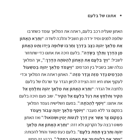
אתונו של בלעם
האתון שעליה רכב בלעם, ראתה את המלאך עומד כשחרבו
שלופה לפנים ומיד ירדה מן השביל והלכה לשדה:
“וַתֵּרֶא הָאָתוֹן
אֶת מַלְאַךְ יְהוָה נִצָּב בַּדֶּרֶךְ וְחַרְבּוֹ שְׁלוּפָה בְּיָדוֹ וַתֵּט הָאָתוֹן
מִן הַדֶּרֶךְ וַתֵּלֶךְ בַּשָּׂדֶה”
. בלעם היכה את אתונו כדי שתחזור
לשביל:
“
וַיַּךְ בִּלְעָם אֶת הָאָתוֹן לְהַטֹּתָהּ הַדָּרֶךְ׃”
, אך המלאך
נגלה שוב בשביל בין הכרמים:
“וַיַּעֲמֹד מַלְאַךְ יְהוָה בְּמִשְׁעוֹל
הַכְּרָמִים גָּדֵר מִזֶּה וְגָדֵר מִזֶּה׃”
. האתון ראתה את המלאך וכדי
לעקוף אותו היא זזה הצידה לכיוון הגדר עד שרגלו של בלעם
נלחצה אל הגדר:
“
וַתֵּרֶא הָאָתוֹן אֶת מַלְאַךְ יְהוָה וַתִּלָּחֵץ אֶל
הַקִּיר וַתִּלְחַץ אֶת רֶגֶל בִּלְעָם אֶל הַקִּיר”
. שוב פעם היכה בלעם
את אתונו:
“
וַיֹּסֶף לְהַכֹּתָהּ׃”
. בפעם השלישית נעמד המלאך
במקום צר ללא מעבר:
“וַיּוֹסֶף מַלְאַךְ יְהוָה עֲבוֹר וַיַּעֲמֹד
בְּמָקוֹם צָר אֲשֶׁר אֵין דֶּרֶךְ לִנְטוֹת יָמִין וּשְׂמֹאול׃”
ואז האתון
פשוט רבצה על הקרקע ולא זזה:
“
וַתֵּרֶא הָאָתוֹן אֶת מַלְאַךְ
יְהוָה וַתִּרְבַּץ תַּחַת בִּלְעָם”
. בלעם כעס מאוד והחל להכותה:
“
וַיִּחַר אַף בִּלְעָם וַיַּךְ אֶת הָאָתוֹן בַּמַּקֵּל׃”
. ברגע זה ממש