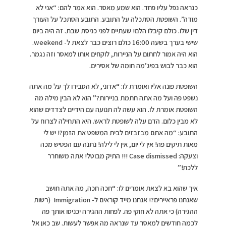
כנראה נפל עליו פחד. הוא שמע מאסר. הוא אמר להם: “אני לא
מודה”. השופטת הסתכלה על התובע. התובע הסתכל על העורך
דין שלו. כולם קיבלו הלם! שעתיים לפני כניסת שבת. זה היה ביום
שישי בערך בשעה 16:00 כולם רוצים כבר לצאת ל- weekend.
הוא היה אמור לחתום על הניירות, לוקחים אותו למאסר וזה נגמר.
הוא כבר לבוש בפיג’מה חומה של אסירים.
השופטת פונה אליו ואומרת לו: “אדוני, לא הסבירו לך על מה אתה
נשפט פה ועל מה אתה חתמת בניירות?” הוא לא הבין מילה מה
השופטת אומרת לו. הוא עשה לה תנועה עם הידיים לצדדים שהוא
לא מבין כלום. הדם עלה לשופטת לראש. היא התחילה לצרוח על
התובע: “מה אתם מבזבזים לבית המשפט את הזמן?! יש לי
מאות תיקים פה! אין לי יום, אין לי לילה! נתנה עם הפטיש מכה
וצעקה: Case dismissed !!! התיק מבוטל! אתה משוחרר
ללכת!”
איך שהוא בא לצאת אומרים לו: “חכה חכה, מה אתה חושב
שאנחנו פראיירים?! אנחנו מייד קוראים ל- Immigration (רשות
ההגירה) כי אתה לא חוקי פה. לפחות ההגירה יכניסו אותך פה
לכמה חודשים למאסר עד שנראה מה אפשר לעשות. שב כאן אל