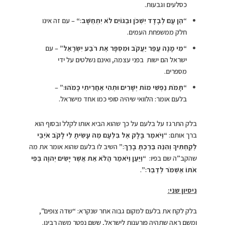
כסלעים וגבעות.
“
הֶן עָם לְבָדָד יִשְׁכֹּן וּבַגּוֹיִם לֹא יִתְחַשָּׁב׃
“
– עם זה אינו
חלק ממשפחת העמים.
“מִי מָנָה עֲפַר יַעֲקֹב וּמִסְפָּר אֶת רֹבַע יִשְׂרָאֵל”
– עם
ישראל הם ישות בפני עצמה, ואינם נשלטים על ידי
מספרים.
“תָּמֹת נַפְשִׁי מוֹת יְשָׁרִים וּתְהִי אַחֲרִיתִי כָּמֹהוּ׃”
–
בלעם אומר: הלוואי שיהיה סופי כמו אחד מישראל.
בלק התרגז על בלעם על כך שהוא הביא אותו לקלל ובסוף הוא
ברך אותם:
“וַיֹּאמֶר בָּלָק אֶל בִּלְעָם מֶה עָשִׂיתָ לִי לָקֹב אֹיְבַי
לְקַחְתִּיךָ וְהִנֵּה בֵּרַכְתָּ בָרֵךְ׃”
השיב לו בלעם שהוא אומר את מה
שהקב”ה שם בפיו:
“וַיַּעַן וַיֹּאמַר הֲלֹא אֵת אֲשֶׁר יָשִׂים יְהוָה בְּפִי
אֹתוֹ אֶשְׁמֹר לְדַבֵּר׃”
.
ניסיון שני:
בלק לקח את בלעם למקום גבוה אחר שנקרא: “שדה צופים”,
ומשם ראה שתהיה פורענות לישראל, ששם נפטר משה רבינו.