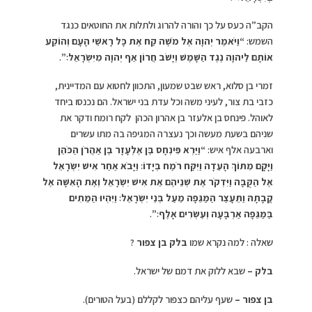
הקב”ה כעס על כך והורה להרוג ולתלות את החוטאים כנגד
השמש:
“וַיֹּאמֶר יְהוָה אֶל מֹשֶׁה קַח אֶת כָּל רָאשֵׁי הָעָם וְהוֹקַע
אוֹתָם לַיהוָה נֶגֶד הַשָּׁמֶשׁ וְיָשֹׁב חֲרוֹן אַף יְהוָה מִיִּשְׂרָאֵל׃”
.
זמרי בן סלוא, ראש שבט שמעון, התכוון לחטוא עם המדיינית,
כזבי בת צור, לעיני משה וכל עדת בני ישראל. הם נכנסו ביחד
לאוהל. פינחס בן אלעזר בן אהרון הכהן לקח רומח ודקר את
שניהם בשעת מעשה וכך נעצרה המגיפה בה מתו עשרים
וארבעה אלף איש:
“וַיַּרְא פִּינְחָס בֶּן אֶלְעָזָר בֶּן אַהֲרֹן הַכֹּהֵן
וַיָּקָם מִתּוֹךְ הָעֵדָה וַיִּקַּח רֹמַח בְּיָדוֹ׃ וַיָּבֹא אַחַר אִישׁ יִשְׂרָאֵל
אֶל הַקֻּבָּה וַיִּדְקֹר אֶת שְׁנֵיהֶם אֵת אִישׁ יִשְׂרָאֵל וְאֶת הָאִשָּׁה אֶל
קֳבָתָהּ וַתֵּעָצַר הַמַּגֵּפָה מֵעַל בְּנֵי יִשְׂרָאֵל׃ וַיִּהְיוּ הַמֵּתִים
בַּמַּגֵּפָה אַרְבָּעָה וְעֶשְׂרִים אָלֶף׃”
.
שאלה : למה נקרא שמו
בלק בן צפור
?
בלק –
שבא ללוק את דמם של ישראל.
בן צפור –
שעף עליהם כצפור לקללם (בעל הטורים).