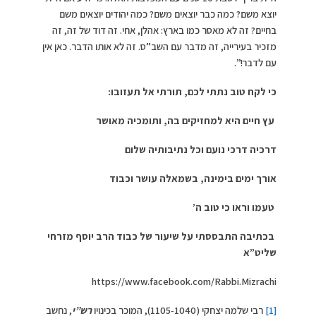
יוצא משם? כמה כבר יוצאים משם? כמה יהודים יוצאים משם
בחיים? זה לא מאסר כמו בארץ: אהלן, אחי. זה דוד של זה, זה
מזכיר בעירייה, זה מדבר עם השב”ס. זה לא אותו הדבר. כאן אין
עם לדבר!”.
כי לקח טוב נתתי לכם, תורתי אל תעזובו:
עץ חיים היא למחזיקים בה, ותומכיה מאושר
דרכיה דרכי נועם וכל נתיבותיה שלום
אורך ימים בימינה, בשמאלה עושר וכבוד
טעמו וראו כי טוב ה’
בכתיבה התבססתי על שיעור של כבוד הרב יוסף מזרחי
שליט”א
https://www.facebook.com/Rabbi.Mizrachi
[1]
רבי שלמה יצחקי (1105-1040), המוכר בכינויו
רש”י
, נחשב