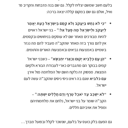
בלעם חשב שמשם יצליח לקלל. גם שם בנה מזבחות והקריב פר
ואיל, אולם גם שם במקום קללה יצאה ברכה:
“כִּי לֹא נַחַשׁ בְּיַעֲקֹב וְלֹא קֶסֶם בְּיִשְׂרָאֵל כָּעֵת יֵאָמֵר
לְיַעֲקֹב וּלְיִשְׂרָאֵל מַה פָּעַל אֵל׃”
– בני ישראל ראויים
להיות מבורכים מאחר שם לא עוסקים בניחושים ובקסמים.
אין להם צורך בזה מאחר שהקב”ה מעביר להם מה נגזר
בשמיים באמצעות נביאים ובאמצעות האורים והתומים.
“הֶן עָם כְּלָבִיא יָקוּם וְכַאֲרִי יִתְנַשָּׂא”
– כשבני ישראל
קמים בבוקר הם מתגברים כארי לעבודת הבורא ולקיום
המצוות. מפסוק זה נלקח השם של המלחמה מול אירן:
עם כלביא
שגם בה ראינו ניסי ניסים שהקב”ה עשה לעם
ישראל.
“לֹא יִשְׁכַּב עַד יֹאכַל טֶרֶף וְדַם חֲלָלִים יִשְׁתֶּה׃”
–
הקב”ה שומר על בני ישראל, נלחם את מלחמותיהם
ומפיל את אויביהם חללים.
גם הפעם בלק כועס על בלעם, שנשכר לקלל ובפועל מברך…