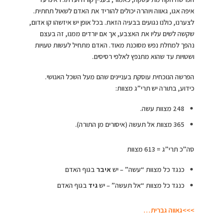
איפה אגו, גאווה ויוהרה יכולים להוריד את האדם לשאול תחתית.
לצערנו, כולנו נגועים בבעיה הזאת. בכל אופן יש איזשהו קו אדום,
שקשה לשים עליו את האצבע, אך אם יורדים ממנו, זה בעצם
נהפך למחלת נפש מסוכנת מאוד. האדם מתחיל לעשות טעויות
ושטויות עד שהוא מתנפץ לאלפי רסיסים.
הפרשה הנוכחית עוסקת בעניינים שהם מעל השכל האנושי.
כידוע, בתורה יש תרי”ג מצוות:
248 מצוות עשה.
365 מצוות אל תעשה (איסורים מן התורה).
סה”כ תרי”ג = 613 מצוות
כנגד כל מצוות “עשה” – יש
איבר
בגוף האדם
כנגד כל מצוות “אל תעשה” – יש
גיד
בגוף האדם
>>>גאווה גברית…