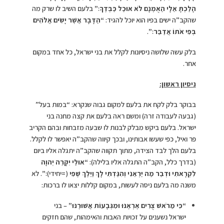
הָלַכְתָּ אֵלָי הַאֻמְנָם לֹא אוּכַל כַּבְּדֶךָ׃”
בלעם השיב לו שרק מה
שהקב”ה ישים בפיו הוא יוכל להגיד:
“הַדָּבָר אֲשֶׁר יָשִׂים אֱלֹהִים
בְּפִי אֹתוֹ אֲדַבֵּר׃”
.
בלק עשה שלושה ניסיונות לקלל את בני ישראל, כל אחד במקום
אחר.
ניסיון ראשון:
בבוקר בלק לקח את בלעם למקום גבוה שנקרא: “במות בעל”
(גבעה לעבודה זרה) ומשם ראה בלעם את קצה מחנה בני
ישראל. בלעם ביקש מבלק לבנות לו שבעה מזבחות ובהם הקריב
פר ואיל, כפי שעשו אבותינו, ובכך קיווה שהקב”ה יאפשר לו לקלל.
בלעם הלך לבד הצידה, מתוך תקווה שהקב”ה יתגלה אליו ביום
(בדרך כלל, הקב”ה התגלה אליו בלילה):
“
אוּלַי יִקָּרֵה יְהוָה
לִקְרָאתִי וּדְבַר מַה יַּרְאֵנִי וְהִגַּדְתִּי לָךְ וַיֵּלֶךְ שֶׁפִי
(=יחידי)
׃”
. לא
משנה מה בלעם ניסה לעשות, במקום קללות יצאו לו ברכות:
“כִּי מֵרֹאשׁ צֻרִים אֶרְאֶנּוּ וּמִגְּבָעוֹת אֲשׁוּרֶנּוּ”
– בני
ישראל נשענים על זכויות האבות והאימהות, שהם חזקים