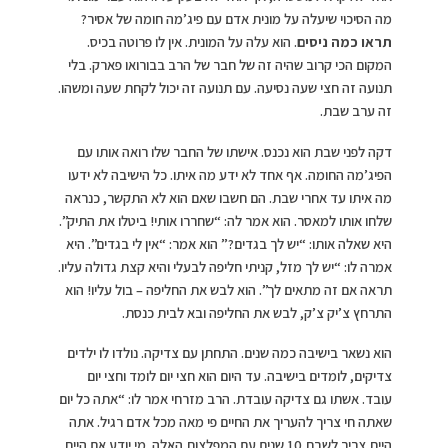
מה הסיכוי שיעלה על מונית אדם עם פיג’מה חומה של אסיר?
תראו כמה ניסים
. הוא עלה על המונית. אין לו פרוטה בכיס.
המקום הכי קרוב שהיה זה של חבר של הרב בבורואו פארק. בלי
תנועה זה חצי שעה נסיעה. עם תנועה זה יכול לקחת שעה ומשהו.
זה ערב שבת.
דקה לפני שבת הוא נכנס. אישתו של החבר שלו רואה אותו עם
הפיג’מה החומה. אף אחד לא ידע מה איתו. כל הישיבה לא ידעו
מה איתו עד אחרי שבת. הם חשבו שאם הוא לא התקשר, כנראה
שלחו אותו למאסר. הוא אמר לה: “שחררו אותי! ביטלו את התיק”.
היא שאלה אותו: “יש לך בגדים?” הוא אמר: “אין לי בגדים”. היא
אמרה לו: “יש לך מזל, קניתי חליפה לבעלי והיא קצת גדולה עליו.
תראה אם זה מתאים לך”. הוא לבש את החליפה – בול עליו! הוא
התרחץ צ’יק צ’ק, לבש את החליפה ובא לבית כנסת.
הוא נשאר בישיבה כמה שנים. התחתן עם צדיקה. נולדו לו ילדים
צדיקים, לומדים בישיבה. עד היום הוא חצי יום לומד וחצי יום
עובד. אשתו גם צדיקה עובדת. הרב מזרחי אמר לו: “אתה כל יום
שאתה חי צריך להעריך את החיים פי מאה מכל אדם רגיל. אתה
היית צריך לשבת 10 שנים עם המפלצות האלה. מי יודע אם היית