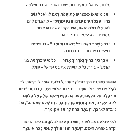
מלכות ישראל תתקיים ותתנשא כאשר יבואו דוד ושלמה.
“
אֵל מוֹצִיאוֹ מִמִּצְרַיִם כְּתוֹעֲפֹת רְאֵם לוֹ יֹאכַל גּוֹיִם
צָרָיו וְעַצְמֹתֵיהֶם יְגָרֵם וְחִצָּיו יִמְחָץ׃”
– מי שגורם להם
להגיע לגדולה הזאת, הוא הקב”ה שהוציא אותם
ממצרים והוא ישמיד את אויביהם
.
“
כָּרַע שָׁכַב כַּאֲרִי וּכְלָבִיא מִי יְקִימֶנּוּ”
– בני ישראל
יתיישבו בארצם בכוח ובגבורה.
“
מְבָרֲכֶיךָ בָרוּךְ וְאֹרְרֶיךָ אָרוּר׃”
– כל מי שיברך את בני
ישראל – יבורך, כל מי שיקלל את בני ישראל – יקולל.
הסיפור מסתיים בכך שבלק כועס על בלעם ואומר לו: קראתי לך
לקלל את אויביי ולבסוף ברכת אותם שלוש פעמים, ככתוב:
“
וַיִּחַר
אַף בָּלָק אֶל בִּלְעָם וַיִּסְפֹּק אֶת כַּפָּיו וַיֹּאמֶר בָּלָק אֶל בִּלְעָם
לָקֹב אֹיְבַי קְרָאתִיךָ וְהִנֵּה בֵּרַכְתָּ בָרֵךְ זֶה שָׁלֹשׁ פְּעָמִים׃
“
, ועל
כן ברח לארצך:
“
וְעַתָּה בְּרַח לְךָ אֶל מְקוֹמֶךָ
“
.
לפני שבלעם שב לארצו, הוא נתן עצה לבלק, וגם סיפר לו מה
יקרה באחרית הימים:
“וְעַתָּה הִנְנִי הוֹלֵךְ לְעַמִּי לְכָה אִיעָצְךָ