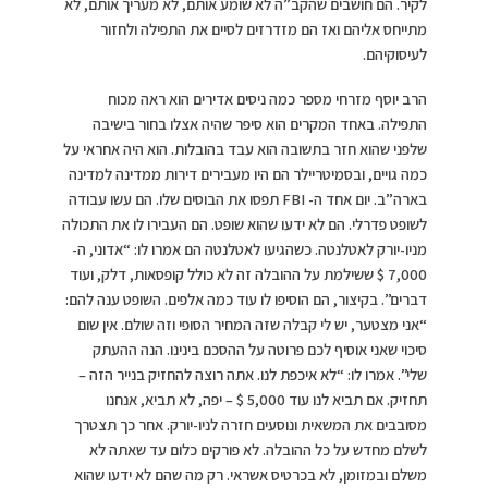
לקיר. הם חושבים שהקב”ה לא שומע אותם, לא מעריך אותם, לא
מתייחס אליהם ואז הם מזדרזים לסיים את התפילה ולחזור
לעיסוקיהם.
הרב יוסף מזרחי מספר כמה ניסים אדירים הוא ראה מכוח
התפילה. באחד המקרים הוא סיפר שהיה אצלו בחור בישיבה
שלפני שהוא חזר בתשובה הוא עבד בהובלות. הוא היה אחראי על
כמה גויים, ובסמיטריילר הם היו מעבירים דירות ממדינה למדינה
בארה”ב. יום אחד ה- FBI תפסו את הבוסים שלו. הם עשו עבודה
לשופט פדרלי. הם לא ידעו שהוא שופט. הם העבירו לו את התכולה
מניו-יורק לאטלנטה. כשהגיעו לאטלנטה הם אמרו לו: “אדוני, ה-
7,000 $ ששילמת על ההובלה זה לא כולל קופסאות, דלק, ועוד
דברים”. בקיצור, הם הוסיפו לו עוד כמה אלפים. השופט ענה להם:
“אני מצטער, יש לי קבלה שזה המחיר הסופי וזה שולם. אין שום
סיכוי שאני אוסיף לכם פרוטה על ההסכם בינינו. הנה ההעתק
שלי”. אמרו לו: “לא איכפת לנו. אתה רוצה להחזיק בנייר הזה –
תחזיק. אם תביא לנו עוד 5,000 $ – יפה, לא תביא, אנחנו
מסובבים את המשאית ונוסעים חזרה לניו-יורק. אחר כך תצטרך
לשלם מחדש על כל ההובלה. לא פורקים כלום עד שאתה לא
משלם ובמזומן, לא בכרטיס אשראי. רק מה שהם לא ידעו שהוא