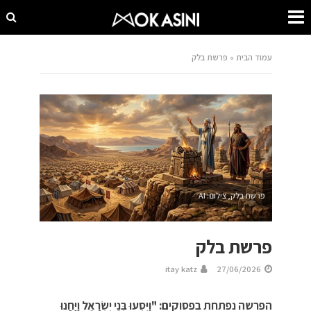
עמוד הבית
»
פרשת בלק
פרשת בלק, צילום: AI
פרשת בלק
itay katz
27/06/2026
הפרשה נפתחת בפסוקים: "וַיִּסְעוּ בְּנֵי יִשְׂרָאֵל וַיַּחֲנוּ