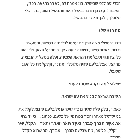
הכלי יפה לפני שבישלת בו? אמרה לה, לא רחצתי את הכלי,
השיבה לה, מובן הדבר: בישלת את התבשיל הטוב, בתוך כלי
מלוכלך, ולכן יצא כך התבשיל.
מה הנמשל?
וזהו הנמשל: משה הכין את עצמו לכלי יפה במצוות ובמעשים
טובים, כאשר מצינו, כשהיה רועה צאן, וריחם על הצאן, ולכן היה
כלי צח ונקי וקיבל את השראת השכינה, ועלה במעלות הנבואה,
מה שאין אצל בלעם שהיה מלוכלך ומטונף, וקלקל את כל הטוב
שקיבל.
שאלה:
למה נקרא שמו בלעם?
תשובה: שרצה ל
בל
וע את
עם
ישראל.
כאמור, בלק שלח שליחים כדי שיקראו אל בלעם שיבוא לקלל את
בני ישראל מאחר והכיר בכוח פיו של בלעם, ככתוב:
”
כִּי יָדַעְתִּי
אֵת אֲשֶׁר תְּבָרֵךְ מְבֹרָךְ וַאֲשֶׁר תָּאֹר יוּאָר׃”
(תאור = תקלל, יואר
= יוקלל). כלומר, מה שבלעם מברך – מבורך, מה שהוא מקלל –
מקולל.