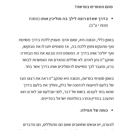
מהם המסרים בפרשה?
בדרך שאדם רוצה לילך בה מוליכין אותו
(מסכת
מכות י ע”ב).
באופן כללי, הכוונה היא, שאם אדם מעוניין ללכת בדרך מסוימת
ואף מתעקש וחפץ ללכת בה, אז משמיים יתנו לו את מבוקשו,
ואף ‘יוליכו’ אותו בדרך זו. המשפט הזה מבטא את כוח הבחירה
שהקב”ה נתן לאדם. לא שוללים מהאדם את האפשרות לבחור
ברע, ומעבר לכך מסייעים לו ומוליכים אותו בדרך אשר בחר.
באופן ספציפי בפרשה, הכוונה היא שהקב”ה ראה את רצונו העז
של בלעם להיענות להזמנה של בלק, והוליך את בלעם בדרך
שהוא בחר לעצמו. בסופו של דבר, לפני שבלעם שב לארצו הוא
התעכב במדיין ונהרג במלחמת ישראל במדיינים.
כוחה של תפילה:
לצערנו, יש אנשים שחושבים שאם הם מתפללים, הם מדברים