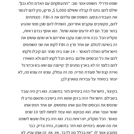
שופט פדרלי. השופט אמר טוב: “התעסקתם עם האדם הלא נכון”.
שילם להם. נתנו לו קבלה ששילם 5,000 $, פרקו, נתן להם לגמור
את העבודה ונסעו. השופט שם עליהם את ה-FBI : מצותתים
להם, מקשיבים עוקבים אחריהם, השתילו להם סוכן סמוי שהגיע
בתור סבל. הם לא יודעים שהוא שתול. הוא אוסף נגדם ראיות,
מקליט הכל. ככה איזה שנה עקבו אחריהם וראו שהם עושים את
זה בשיטה לכולם. יום אחד פרץ ה-FBI לקחו את שני השותפים
הישראלים האלה למאסר – 14 שנה בית סוהר הם קיבלו ולקחו
להם את כל הכספים שלהם: בתים הכל לקחו להם ולא השאירו
להם כלום! זה לא בארץ נותנים לך קייטנה עם שש-בש וכדורגל
ואיזה קנס של סעודת הודיה. פה זה עמלק. עונש זה עונש פה, לא
יעזור במיוחד על עבירות צווארון לבן.
בקיצור, הישראלי הזה בינתיים חזר בתשובה. הוא רק היה עובד
בשבילם. הישראלי הזה בזמן שהוא היה בישיבה פתאום נודע לו
שתפסו את הבוסים שלו וגם אותו מחפשים. יום אחד תפס אותו
שוטר ועצר אותו. הוא מבוקש. הוא עמד לפחות לפני 10 שנים
מאסר. הכל מוקלט, יש ראיות נגדו. הוא היה בין אלו שעשו לשופט
את מה שעשו. בינתיים הוא חזר בתשובה, נהיה צדיק. כבר
התובע אמר לו: “אין בכלל מה לדבר, אין, אין. זה אותו עניין. לא