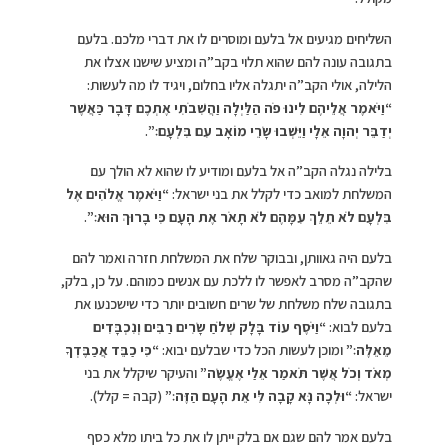
השליחים מגיעים אל בלעם ומוסרים לו את דברי מלכם. בלעם
בתגובה עונה להם שהוא תלוי בקב”ה ומציע שישנו אצלו את
הלילה, אולי הקב”ה יתגלה אליו בחלום, ויגיד לו מה לעשות:
“וַיֹּאמֶר אֲלֵיהֶם לִינוּ פֹה הַלַּיְלָה וַהֲשִׁבֹתִי אֶתְכֶם דָּבָר כַּאֲשֶׁר
יְדַבֵּר יְהוָה אֵלָי וַיֵּשְׁבוּ שָׂרֵי מוֹאָב עִם בִּלְעָם׃”
.
בלילה נגלה הקב”ה אל בלעם ומודיע לו שהוא לא הולך עם
המשלחת למואב כדי לקלל את בני ישראל:
“וַיֹּאמֶר אֱלֹהִים אֶל
בִּלְעָם לֹא תֵלֵךְ עִמָּהֶם לֹא תָאֹר אֶת הָעָם כִּי בָרוּךְ הוּא׃”
.
בלעם היה גאוותן, ובבוקר שלח את המשלחת חזרה ואמר להם
שהקב”ה מסרב לאפשר לו ללכת עם אנשים כמוהם. על כן, בלק,
בתגובה שלח משלחת של שרים חשובים יותר כדי שישכנעו את
בלעם לבוא:
“וַיֹּסֶף עוֹד בָּלָק שְׁלֹחַ שָׂרִים רַבִּים וְנִכְבָּדִים
מֵאֵלֶּה׃”
ומוכן לעשות הכל כדי שבלעם יבוא:
“כִּי כַבֵּד אֲכַבֶּדְךָ
מְאֹד וְכֹל אֲשֶׁר תֹּאמַר אֵלַי אֶעֱשֶׂה”
והעיקר שיקלל את בני
ישראל:
“וּלְכָה נָּא קָבָה לִּי אֵת הָעָם הַזֶּה׃”
(קבה = קלל).
בלעם אמר להם שגם אם בלק ייתן לו את כל ביתו מלא כסף