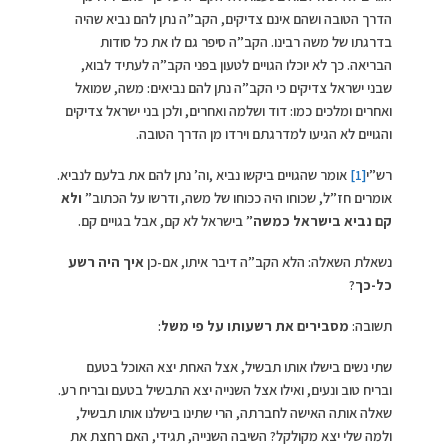
הדרך הטובה ושהם אינם צדיקים, הקב”ה נתן להם נביא שהיה
בדרגתו של משה רבינו. הקב”ה סיפר גם לו את כל סודות
הבריאה. כך לא יוכלו הגויים לטעון בפני הקב”ה לעתיד לבוא,
שבני ישראל צדיקים כי הקב”ה נתן להם נביאים: משה, שמואל
ואחרים ומלכים כמו: דוד ושלמה ואחרים, ולכן בני ישראל צדיקים
והגויים לא הגיעו למדרגתם וירדו מן הדרך הטובה.
רש”י
[1]
אומר שהגויים ביקשו נביא ,וה’ נתן להם את בלעם לנביא.
אומרים חז”ל, שכוחו היה ככוחו של משה, ודרשו על הכתוב”
ולא
קם נביא בישראל כמשה
” בישראל לא קם, אבל בגויים קם.
נשאלת השאלה: הלא הקב”ה דיבר איתו, אם-כן
איך היה רשע
כל-כך
?
תשובה:
מסבירים את רשעותו על פי משל
:
שתי נשים בישלו אותו תבשיל, אצל האחת יצא האוכל בטעם
ובריח טוב ונעים, ואילו אצל השנייה יצא התבשיל בטעם ובריח רע.
שאלה אותה האישה לחברתה, הרי שתינו בישלנו אותו תבשיל,
ולמה שלי יצא מקולקל? השיבה השנייה, תגידי, האם רחצת את