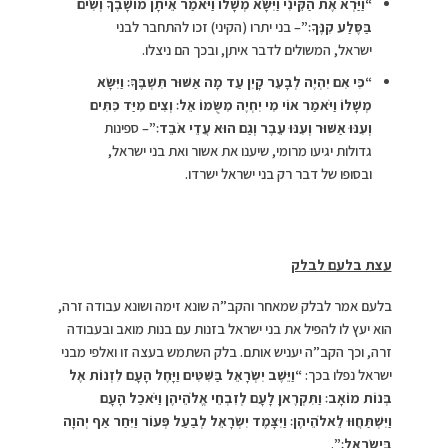
“
וַיַּרְא אֶת הַקֵּינִי וַיִּשָּׂא מְשָׁלוֹ וַיֹּאמַר אֵיתָן מוֹשָׁבֶךָ וְשִׂים
בַּסֶּלַע קִנֶּךָ׃”
– בני יתרו (הקיני) זכו להתחבר לבני
ישראל, המשולים לדבר איתן, ובכך הם ניצלו.
“
כִּי אִם יִהְיֶה לְבָעֵר קָיִן עַד מָה אַשּׁוּר תִּשְׁבֶּךָּ׃ וַיִּשָּׂא
מְשָׁלוֹ וַיֹּאמַר אוֹי מִי יִחְיֶה מִשֻּׂמוֹ אֵל׃ וְצִים מִיַּד כִּתִּים
וְעִנּוּ אַשּׁוּר וְעִנּוּ עֵבֶר וְגַם הוּא עֲדֵי אֹבֵד׃”
– ספינות
גדולות יגיעו מרומי, שיענו את אשור ואת בני ישראל,
ובסופו של דבר רק בני ישראל ישרדו.
עצת בלעם לבלק
בלעם אמר לבלק שמאחר והקב”ה שונא זימה ושונא עבודה זרה,
הוא יעץ לו להפיל את בני ישראל בזנות עם בנות מואב ובעבודה
זרה, וכך הקב”ה יעניש אותם. בלק השתמש בעצה זו ואלפי מבני
ישראל נפלו בכך:
“וַיֵּשֶׁב יִשְׂרָאֵל בַּשִּׁטִּים וַיָּחֶל הָעָם לִזְנוֹת אֶל
בְּנוֹת מוֹאָב׃ וַתִּקְרֶאןָ לָעָם לְזִבְחֵי אֱלֹהֵיהֶן וַיֹּאכַל הָעָם
וַיִּשְׁתַּחֲוּוּ לֵאלֹהֵיהֶן׃ וַיִּצָּמֶד יִשְׂרָאֵל לְבַעַל פְּעוֹר וַיִּחַר אַף יְהוָה
בְּיִשְׂרָאֵל׃”
.