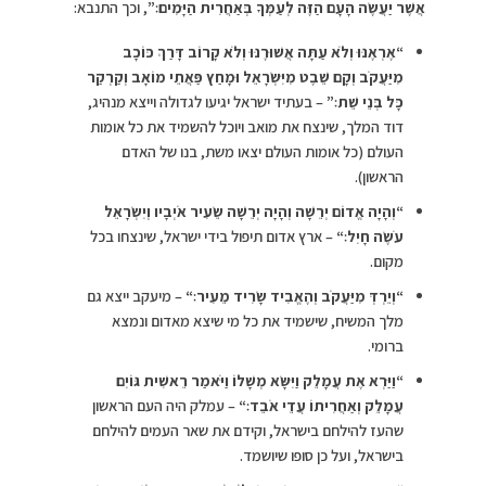
אֲשֶׁר יַעֲשֶׂה הָעָם הַזֶּה לְעַמְּךָ בְּאַחֲרִית הַיָּמִים׃”
, וכך התנבא:
“
אֶרְאֶנּוּ וְלֹא עַתָּה אֲשׁוּרֶנּוּ וְלֹא קָרוֹב דָּרַךְ כּוֹכָב
מִיַּעֲקֹב וְקָם שֵׁבֶט מִיִּשְׂרָאֵל וּמָחַץ פַּאֲתֵי מוֹאָב וְקַרְקַר
כָּל בְּנֵי שֵׁת׃”
– בעתיד ישראל יגיעו לגדולה וייצא מנהיג,
דוד המלך, שינצח את מואב ויוכל להשמיד את כל אומות
העולם (כל אומות העולם יצאו משת, בנו של האדם
הראשון).
“
וְהָיָה אֱדוֹם יְרֵשָׁה וְהָיָה יְרֵשָׁה שֵׂעִיר אֹיְבָיו וְיִשְׂרָאֵל
עֹשֶׂה חָיִל׃
“
– ארץ אדום תיפול בידי ישראל, שינצחו בכל
מקום.
“
וְיֵרְדְּ מִיַּעֲקֹב וְהֶאֱבִיד שָׂרִיד מֵעִיר׃
“
– מיעקב ייצא גם
מלך המשיח, שישמיד את כל מי שיצא מאדום ונמצא
ברומי.
“
וַיַּרְא אֶת עֲמָלֵק וַיִּשָּׂא מְשָׁלוֹ וַיֹּאמַר רֵאשִׁית גּוֹיִם
עֲמָלֵק וְאַחֲרִיתוֹ עֲדֵי אֹבֵד׃
“
– עמלק היה העם הראשון
שהעז להילחם בישראל, וקידם את שאר העמים להילחם
בישראל, ועל כן סופו שיושמד.