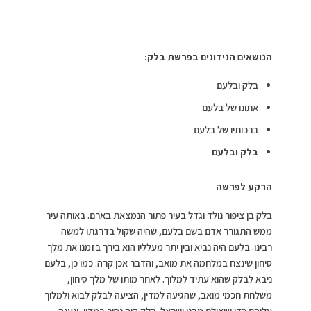
הנושאים הנידונים בפרשת בלק:
בלק ובלעם
אתונו של בלעם
ברכותיו של בלעם
בלק ובלעם
הרקע לפרשה
בלק בן ציפור נולד וגדל בעיר פתור הנמצאת בארם. באותה עיר
ממש התגורר אדם בשם בלעם, שהיה שקול בדרגתו למשה
רבינו. בלעם היה נביא ובין יתר מעלליו הוא בירך בזמנו את מלך
סיחון שינצח במלחמה את מואב, והדבר אכן קרה. כמו כן, בלעם
ניבא לבלק שהוא עתיד למלוך. לאחר מותו של מלך סיחון,
משלחת חכמי מואב, שהגיעה למדין, הציעה לבלק לבוא ולמלוך
עליהם כדי שיצילם מבני ישראל. בלק היה נסיך במדין, ונענה