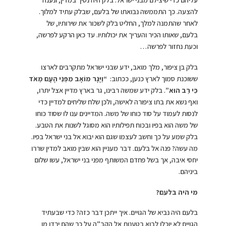
להצעה. כך התממשה נבואתו של בלעם, שבלק עתיד למלוך.
לאחר שהתמנה למלך, החליט בלק לשכור את שירותיו, של
בלעם, שאותו הכיר והעריך את יכולותיו. עד כאן הרקע לפרשה,
וכעת נחזור לפרשה…
בלק בן ציפור, מלך מואב, ידע שבני ישראל מתקרבים לארצו
ששוכנת סמוך לארץ כנען, ככתוב:
“וַיָּגָר מוֹאָב מִפְּנֵי הָעָם מְאֹד
כִּי רַב הוּא”
. בלק ידע שמשה רבינו, גר בארץ מדיין אצל יתרו,
ואף נשא את בתו ציפורה לאישה, ולכן שלח שליחים למדיין כדי
לנסות לעמוד על סוד כוחו של משה. המדיינים ענו לו שסוד כוחו
של משה הוא בפיו ובכוח תפילותיו הוא מסוגל לשנות את הטבע.
בלק שמע על כך וחשב לעצמו שגם הוא יבוא אל בני ישראל בפיו.
מה עשה? פנה אל בלעם. דבר מעניין הוא שבין מואב למדין שררו
יחסי איבה, אך בשל פחדם המשותף מפני בני ישראל, עשו שלום
ביניהם.
מי היה בלעם?
בלעם היה נביא של הגויים. איך ייתכן דבר כזה? כדי שבעתיד
הגויים לא יוכלו לבוא בטענות אל הקב”ה על כך שהם ירדו מן