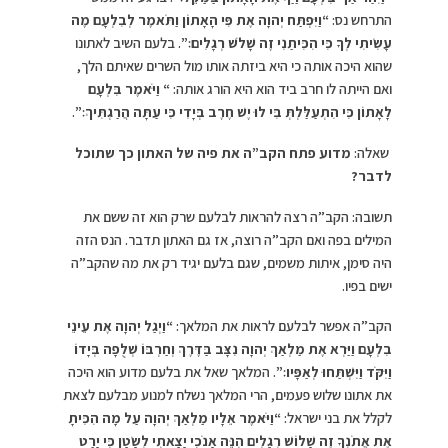
התרחש נס:
“וַיִּפְתַּח יְהוָה אֶת פִּי הָאָתוֹן וַתֹּאמֶר לְבִלְעָם מֶה
עָשִׂיתִי לְךָ כִּי הִכִּיתַנִי זֶה שָׁלֹשׁ רְגָלִים׃”
. בלעם השיב לאתונו
שהוא היכה אותה כי היא ביזתה אותו מול השרים שאיתם הלך,
ואם הייתה לו חרב ביד הוא היא הורג אותה:
“
וַיֹּאמֶר בִּלְעָם
לָאָתוֹן כִּי הִתְעַלַּלְתְּ בִּי לוּ יֶשׁ חֶרֶב בְּיָדִי כִּי עַתָּה הֲרַגְתִּיךְ׃”
.
שאלה:
מדוע פתח הקב”ה את פיה של האתון כך שתוכל
לדבר?
תשובה: הקב”ה רצה להראות לבלעם שרק הוא זה ששם את
המילים בפה ואם הקב”ה רוצה, אז גם האתון תדבר. הנס הזה
היה סימן, איתות משמים, שגם בלעם יגיד רק את מה שהקב”ה
ישים בפיו.
הקב”ה אפשר לבלעם לראות את המלאך:
“
וַיְגַל יְהוָה אֶת עֵינֵי
בִלְעָם וַיַּרְא אֶת מַלְאַךְ יְהוָה נִצָּב בַּדֶּרֶךְ וְחַרְבּוֹ שְׁלֻפָה בְּיָדוֹ
וַיִּקֹּד וַיִּשְׁתַּחוּ לְאַפָּיו׃”
. המלאך שאל את בלעם מדוע הוא היכה
את אתונו שלוש פעמים, הרי המלאך נשלח למנוע מבלעם לצאת
לקלל את בני ישראל:
“
וַיֹּאמֶר אֵלָיו מַלְאַךְ יְהוָה עַל מָה הִכִּיתָ
אֶת אֲתֹנְךָ זֶה שָׁלוֹשׁ רְגָלִים הִנֵּה אָנֹכִי יָצָאתִי לְשָׂטָן כִּי יָרַט