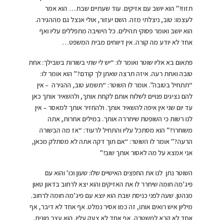
תזוז!” הוא יושב עם אזיקים. עוד שעתיים שבת… הוא אמר
לעצמו: טוב, ניצלתי מזה. השם יעזור, אולי אנצל גם מההגירה.
הוא יושב ואומר פסוקי תהילים. כל הישיבה מתפללים עליו ואף
אחד לא יודע מה קורה. אין דיווחים מבית המשפט…
פתאום בא אליו שוטר ואומר לו: “יש לי שתי בשורות בשבילך: אחת
טובה ואחת רעה. איזה תרצה שאתן לך קודם?” הוא אומר לו:
“תתחיל בטובה”. אומר לו השוטר: “תשמע טוב, ההגירה – אין
להם נציגים פנויים לשלוח אותם לקחת אותך, ולהשאיר אותך כאן
עד יום שני אין איפה להשאיר אותך. ולהחזיר אותך למאסר – אין
לנו רשות כי השופטת שיחררה אותך. במילים אחרות, אתה
משוחרר!” הוא מסתכל עליו והתחיל לרעוד: “אז מה הבשורה
הרעה?” אומר לו השוטר: “אם תוך דקה אתה לא מסתלק מכאן,
אני אמצא על מה לאסור אותך שוב!”
השוטר נתן לנו את החפצים האישיים שלו: שעון וכו’ והוא עם
פיג’מה חומה שיחרר לו את האזיקים והוא יצא לרחוב בדאון טאון
מנהטן. שעה לפני כניסת שבת הוא יוצא עם פיג’מה חומה לרחוב.
מיליון איש רואים אותו, זה כמו אסיר נמלט. אף אחד לא דיבר, אף
אחד לא קרא למשטרה, אף אחד לא צעק עליו. הוא עצר מונית.