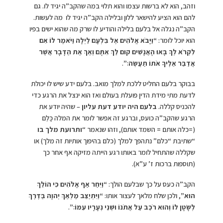
וזהב, הוא לא ברשות עצמו והוא תלוי במה שהקב”ה יגיד לו. גם
להם הוא הציע להישאר ללון ובלילה הקב”ה יגיד לו מה לעשות.
הקב”ה נגלה אל בלעם בלילה והודיע לו שרק מה שהוא ישים בפיו
הוא יוכל לומר:
“וַיָּבֹא אֱלֹהִים אֶל בִּלְעָם לַיְלָה וַיֹּאמֶר לוֹ אִם
לִקְרֹא לְךָ בָּאוּ הָאֲנָשִׁים קוּם לֵךְ אִתָּם וְאַךְ אֶת הַדָּבָר אֲשֶׁר
אֲדַבֵּר אֵלֶיךָ אֹתוֹ תַעֲשֶׂה׃”
.
בבוקר בלעם החליט ללכת למלך מואב. בלעם ידע שיש לו יכולת
לדעת מתי מידת הדין פועלת בעולם ואז הוא ינצל את הרגע כדי
להכניס קללה.
בלעם היה יודע דעת עליון
– שהיה יודע את
הרגע שהקב”ה כועס, וברגע זה אפשר לומר את המלה כַּלֵם
(=כלה אותם = השמד אותם), וזהו שנאמר “
ותרועת מלך בו
“שתיבת “כלם” נתהפך למלך (כלם בהיפוך אותיות זה מלך) או
שקללה שהתחיל לומר באותו רגע הייתה מזיקה אף אחר כך
(תוספות ברכות ז’ ע”א).
הקב”ה כעס על כך שבלעם הולך:
“וַיִּחַר אַף אֱלֹהִים כִּי הוֹלֵךְ
הוּא”
, ולכן שלח מלאך לעצור אותו:
“וַיִּתְיַצֵּב מַלְאַךְ יְהוָה בַּדֶּרֶךְ
לְשָׂטָן לוֹ וְהוּא רֹכֵב עַל אֲתֹנוֹ וּשְׁנֵי נְעָרָיו עִמּוֹ׃”
.