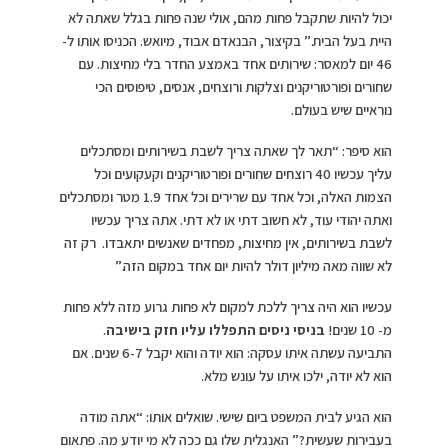
יכול להיות שתקבל פחות מהם, אולי שנה פחות בגלל שאתה לא
היית בעל הבית.” בקיצור, הבנאדם אבוד, מיואש. הכניסו אותו ל-
46 יום למאסר: שירותים אחד באמצע החדר בלי מחיצות. עם
שחורים ופורטוריקנים וצלקות ורוצחים, אנסים, טיפוסים הכי
נוראיים שיש בעולם.
הוא סיפר: “תאר לך שאתה צריך לשבת בשירותים ומסתכלים
עליך עכשיו 40 רוצחים שחורים ופורטוריקנים וקעקועים וכל
הצמות האלה, וכל אחד עם שרירים וכל אחד 1.9 מטר ומסתכלים
ואתה יהודי עוד, לא חשוב דתי או לא דתי. אתה צריך עכשיו
לשבת בשירותים, אין מחיצות, מפחדים שאנשים יתאבדו. רק זה
לא שווה מאה מיליון דולר להיות יום אחד במקום הזה.”
עכשיו הוא היה צריך ללכת למקום לא פחות גרוע מזה ללא פחות
מ- 10 שנים!
בניסי ניסים התפללו עליו חזק בישיבה
.
התביעה עשתה איתו עסקה: הוא יודה והוא יקבל 6-7 שנים. אם
הוא לא יודה, ילכו איתו על עונש מלא.
הוא הגיע לבית המשפט ביום שישי. שואלים אותו: “אתה מודה
בעבירות שעשית?” האנגלית שלו גם ככה לא מי יודע מה. פתאום