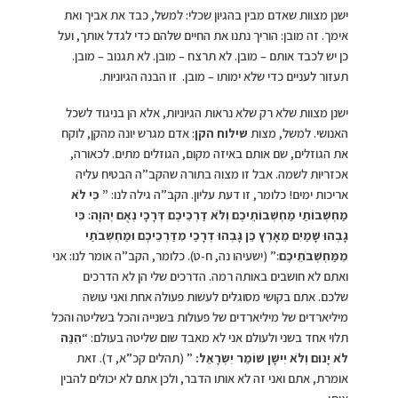
ישנן מצוות שאדם מבין בהגיון שכלי: למשל, כבד את אביך ואת
אימך. זה מובן: הוריך נתנו את החיים שלהם כדי לגדל אותך, ועל
כן יש לכבד אותם – מובן. לא תרצח – מובן. לא תגנוב – מובן.
תעזור לעניים כדי שלא ימותו – מובן. זו הבנה הגיוניות.
ישנן מצוות שלא רק שלא נראות הגיוניות, אלא הן בניגוד לשכל
האנושי. למשל, מצות
שילוח
הקן
: אדם מגרש יונה מהקן, לוקח
את הגוזלים, שם אותם באיזה מקום, הגוזלים מתים. לכאורה,
אכזריות לשמה. אבל זו מצוה בתורה שהקב”ה הבטיח עליה
אריכות ימים! כלומר, זו דעת עליון. הקב”ה גילה לנו:
”
כִּי לֹא
מַחְשְׁבוֹתַי מַחְשְׁבוֹתֵיכֶם וְלֹא דַרְכֵיכֶם דְּרָכָי נְאֻם יְהוָה׃ כִּי
גָבְהוּ שָׁמַיִם מֵאָרֶץ כֵּן גָּבְהוּ דְרָכַי מִדַּרְכֵיכֶם וּמַחְשְׁבֹתַי
מִמַּחְשְׁבֹתֵיכֶם׃
” (ישעיהו נה, ח-ט). כלומר, הקב”ה אומר לנו: אני
ואתם לא חושבים באותה רמה. הדרכים שלי הן לא הדרכים
שלכם. אתם בקושי מסוגלים לעשות פעולה אחת ואני עושה
מיליארדים של מיליארדים של פעולות בשנייה והכל בשליטה והכל
תלוי אחד בשני ולעולם אני לא מאבד שום שליטה בעולם: “
הִנֵּה
לֹא יָנוּם וְלֹא יִישָׁן שׁוֹמֵר יִשְׂרָאֵל
:
” (תהלים קכ”א, ד). זאת
אומרת, אתם ואני זה לא אותו הדבר, ולכן אתם לא יכולים להבין