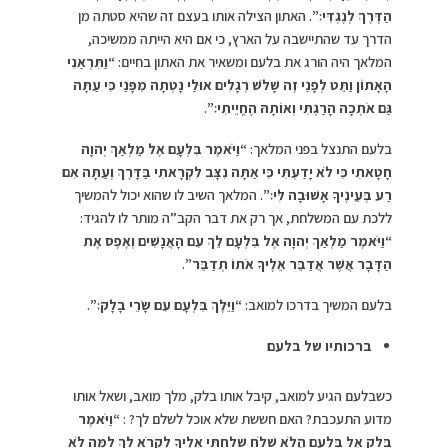
הַדֶּרֶךְ לְנֶגְדִּי׃”
. האתון הצילה אותו בעצם זה שהיא סטתה מן
הדרך עד שהתיישבה על הארץ, כי אם היא הייתה ממשיכה,
המלאך היה הורג את בלעם ומשאיר את האתון בחיים:
“וַתִּרְאַנִי
הָאָתוֹן וַתֵּט לְפָנַי זֶה שָׁלֹשׁ רְגָלִים אוּלַי נָטְתָה מִפָּנַי כִּי עַתָּה
גַּם אֹתְכָה הָרַגְתִּי וְאוֹתָהּ הֶחֱיֵיתִי׃”
.
בלעם התנצל בפני המלאך:
“וַיֹּאמֶר בִּלְעָם אֶל מַלְאַךְ יְהוָה
חָטָאתִי כִּי לֹא יָדַעְתִּי כִּי אַתָּה נִצָּב לִקְרָאתִי בַּדָּרֶךְ וְעַתָּה אִם
רַע בְּעֵינֶיךָ אָשׁוּבָה לִּי׃”
. המלאך השיב לו שהוא יכול להמשיך
ללכת עם המשלחת, אך רק את דבר הקב”ה מותר לו להגיד:
“וַיֹּאמֶר מַלְאַךְ יְהוָה אֶל בִּלְעָם לֵךְ עִם הָאֲנָשִׁים וְאֶפֶס אֶת
הַדָּבָר אֲשֶׁר אֲדַבֵּר אֵלֶיךָ אֹתוֹ תְדַבֵּר”
.
בלעם המשיך בדרכו למואב:
“
וַיֵּלֶךְ בִּלְעָם עִם שָׂרֵי בָלָק׃”
.
ברכותיו של בלעם
כשבלעם הגיע למואב, קיבל אותו בלק, מלך מואב, ושאל אותו
מדוע התעכבת? האם חששת שלא אוכל לשלם לך? :
“וַיֹּאמֶר
בָּלָק אֶל בִּלְעָם הֲלֹא שָׁלֹחַ שָׁלַחְתִּי אֵלֶיךָ לִקְרֹא לָךְ לָמָּה לֹא