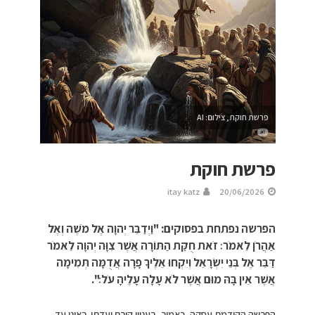
פרשת חוקת, צילום: AI
פרשת חוקת
itay katz
20/06/2026
הפרשה נפתחת בפסוקים: "וַיְדַבֵּר יְהוָה אֶל מֹשֶׁה וְאֶל
אַהֲרֹן לֵאמֹר׃ זֹאת חֻקַּת הַתּוֹרָה אֲשֶׁר צִוָּה יְהוָה לֵאמֹר
דַּבֵּר אֶל בְּנֵי יִשְׂרָאֵל וְיִקְחוּ אֵלֶיךָ פָרָה אֲדֻמָּה תְּמִימָה
אֲשֶׁר אֵין בָּהּ מוּם אֲשֶׁר לֹא עָלָה עָלֶיהָ עֹל׃".
הפרשה הקודמת עסקה, כאמור, בעניין קורח ועדתו. ראינו עד