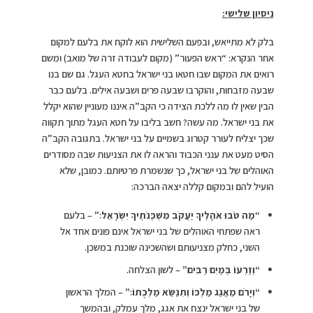
ניסיון שלישי:
בלק לא מתייאש, ובפעם השלישית הוא לוקח את בלעם למקום
אחר הנקרא: “ראש הפעור” (מקום לעבודה זרה של מואב) ומשם
רואים את המקום שבו חטאו בני ישראל בחטא העגל. גם שם בנו
שבעה מזבחות, והוקרבו שבעה פרים ושבעה אילים. בלעם כבר
הבין שאין לו מה ללכת הצידה כי הקב”ה איננו מעוניין שהוא יקלל
את בני ישראל. מה עשה? חשב בליבו על חטא העגל מתוך תקווה
שכך יצליח לעורר קטרוג בשמיים על בני ישראל. בתגובה הקב”ה
הסיט מעט את ענני הכבוד והראה לו את הצניעות שבה מסודרים
האוהלים של בני ישראל, כך שנשמרת פרטיותם. כמובן, שלא
הועיל להם ובמקום קללה יצאה הברכה:
“
מַה טֹּבוּ אֹהָלֶיךָ יַעֲקֹב מִשְׁכְּנֹתֶיךָ יִשְׂרָאֵל׃
” – בלעם
ראה שפתחי האוהלים של בני ישראל אינם פונים אחד אל
השני, כחלק מצניעותם ושהשכינה שוכנת במשכן.
“
וְזַרְעוֹ בְּמַיִם רַבִּים”
– לשון הצלחה.
“
וְיָרֹם מֵאֲגַג מַלְכּוֹ וְתִנַּשֵּׂא מַלְכֻתוֹ׃”
– המלך הראשון
של בני ישראל ינצח את אגג, מלך עמלק, ובהמשך