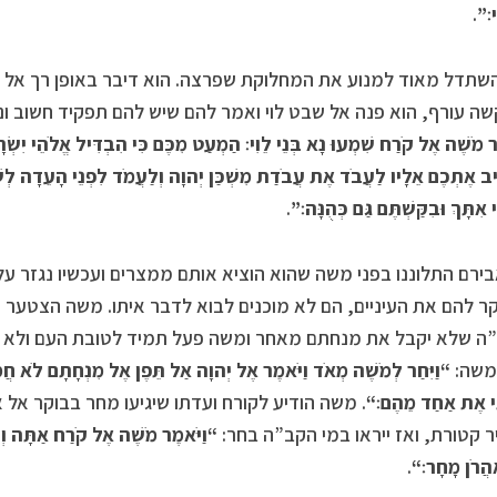
ִי׃”
.
תדל מאוד למנוע את המחלוקת שפרצה. הוא דיבר באופן רך אל 
ה עורף, הוא פנה אל שבט לוי ואמר להם שיש להם תפקיד חשוב ונכ
ֶר מֹשֶׁה אֶל קֹרַח שִׁמְעוּ נָא בְּנֵי לֵוִי׃ הַמְעַט מִכֶּם כִּי הִבְדִּיל אֱלֹהֵי יִשׂ
ב אֶתְכֶם אֵלָיו לַעֲבֹד אֶת עֲבֹדַת מִשְׁכַּן יְהוָה וְלַעֲמֹד לִפְנֵי הָעֵדָה לְשָׁר
י אִתָּךְ וּבִקַּשְׁתֶּם גַּם כְּהֻנָּה׃”
.
בירם התלוננו בפני משה שהוא הוציא אותם ממצרים ועכשיו נגזר על
קר להם את העיניים, הם לא מוכנים לבוא לדבר איתו. משה הצטער 
 שלא יקבל את מנחתם מאחר ומשה פעל תמיד לטובת העם ולא לק
משה:
“
וַיִּחַר לְמֹשֶׁה מְאֹד וַיֹּאמֶר אֶל יְהוָה אַל תֵּפֶן אֶל מִנְחָתָם לֹא ח
י אֶת אַחַד מֵהֶם׃
“
. משה הודיע לקורח ועדתו שיגיעו מחר בבוקר אל 
 קטורת, ואז ייראו במי הקב”ה בחר:
“
וַיֹּאמֶר מֹשֶׁה אֶל קֹרַח אַתָּה וְכ
ַהֲרֹן מָחָר׃
“
.