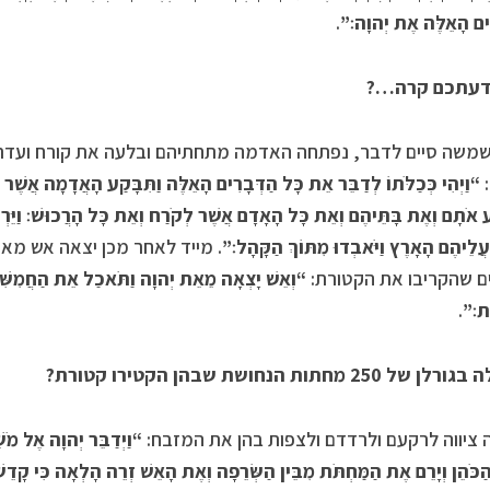
ִים הָאֵלֶּה אֶת יְהוָה׃”
.
דעתכם קרה…?
משה סיים לדבר, נפתחה האדמה מתחתיהם ובלעה את קורח ועדתו 
:
“וַיְהִי כְּכַלֹּתוֹ לְדַבֵּר אֵת כָּל הַדְּבָרִים הָאֵלֶּה וַתִּבָּקַע הָאֲדָמָה אֲשֶׁר 
ע אֹתָם וְאֶת בָּתֵּיהֶם וְאֵת כָּל הָאָדָם אֲשֶׁר לְקֹרַח וְאֵת כָּל הָרֲכוּשׁ׃ וַיֵּרְ
עֲלֵיהֶם הָאָרֶץ וַיֹּאבְדוּ מִתּוֹךְ הַקָּהָל׃”
 שהקריבו את הקטורת:
“וְאֵשׁ יָצְאָה מֵאֵת יְהוָה וַתֹּאכַל אֵת הַחֲמִשִּׁ
ֶת׃”
.
 250 מחתות הנחושת שבהן הקטירו קטורת?
ציווה לרקעם ולרדדם ולצפות בהן את המזבח:
“וַיְדַבֵּר יְהוָה אֶל מֹש
ַכֹּהֵן וְיָרֵם אֶת הַמַּחְתֹּת מִבֵּין הַשְּׂרֵפָה וְאֶת הָאֵשׁ זְרֵה הָלְאָה כִּי קָדֵ