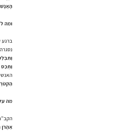
הָאֲנָשׁ
ומה ל
ברגע ש
נסגרה
וַתִּבְלַ
וַתְּכַס 
האנשים
הַקְּטֹר
מה עלה בגורלן של
הקב”ה 
אַהֲרֹן ה