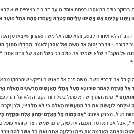
בבוקר כולם התאספו בפתח אוהל מועד דרוכים בציפיית שיא לראו
ֹ וַיִּתְּנוּ עֲלֵיהֶם אֵשׁ וַיָּשִׂימוּ עֲלֵיהֶם קְטֹרֶת וַיַּעַמְדוּ פֶּתַח אֹהֶל מוֹעֵד וּמ
הקב”ה לא איחרה לבוא, והוא פונה אל משה ואהרון שייצאו מן העד
ב לקורח:
“
וַיְדַבֵּר יְהוָה אֶל מֹשֶׁה וְאֶל אַהֲרֹן לֵאמֹר׃ הִבָּדְלוּ מִתּוֹךְ הָ
נה אל הקב”ה שלא ישמיד את כולם רק בשל חטא של אדם אחד:
“
׃
“
.
קיבל את דבריי משה. משה פנה אל האנשים וביקש שיתרחקו מהאוהל
ֵּר אֶל הָעֵדָה לֵאמֹר סוּרוּ נָא מֵעַל אָהֳלֵי הָאֲנָשִׁים הָרְשָׁעִים הָאֵלֶּה וְאַל תּ
ַטֹּאתָם׃
“
. משה הוסיף שהוא פועל בשליחות הקב”ה ולא על דעת עצ
ָה שְׁלָחַנִי לַעֲשׂוֹת אֵת כָּל הַמַּעֲשִׂים הָאֵלֶּה כִּי לֹא מִלִּבִּי׃”,
ולכן יקרה
מוות רגיל, הצדק איתם:
“אִם כְּמוֹת כָּל הָאָדָם יְמֻתוּן אֵלֶּה וּפְקֻדַּת כָּ
י׃”
, אבל אם האדמה תפצה את פיה, סימן שמשה צודק והוא פועל ב
ְהוָה וּפָצְתָה הָאֲדָמָה אֶת פִּיהָ וּבָלְעָה אֹתָם וְאֶת כָּל אֲשֶׁר לָהֶם וְיָרְדוּ חַ