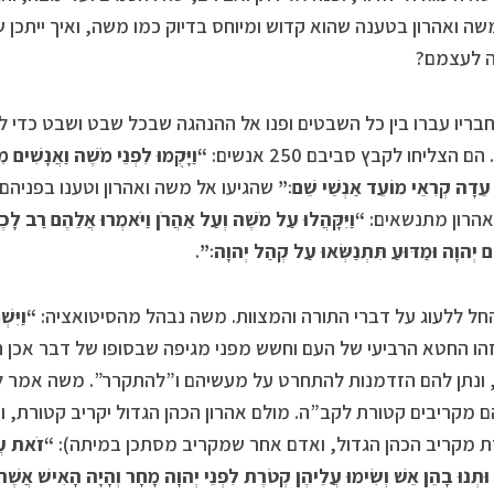
ה ואהרון בטענה שהוא קדוש ומיוחס בדיוק כמו משה, ואיך ייתכן ש
ה לעצמם?
חבריו עברו בין כל השבטים ופנו אל ההנהגה שבכל שבט ושבט כדי
הם הצליחו לקבץ סביבם 250 אנשים:
“וַיָּקֻמוּ לִפְנֵי מֹשֶׁה וַאֲנָשִׁים מִ
 עֵדָה קְרִאֵי מוֹעֵד אַנְשֵׁי שֵׁם׃”
שהגיעו אל משה ואהרון וטענו בפניהם
הרון מתנשאים:
“וַיִּקָּהֲלוּ עַל מֹשֶׁה וְעַל אַהֲרֹן וַיֹּאמְרוּ אֲלֵהֶם רַב לָכ
ם יְהוָה וּמַדּוּעַ תִּתְנַשְּׂאוּ עַל קְהַל יְהוָה׃”
.
חל ללעוג על דברי התורה והמצוות. משה נבהל מהסיטואציה:
“וַיִּשׁ
הו החטא הרביעי של העם וחשש מפני מגיפה שבסופו של דבר אכן
ונתן להם הזדמנות להתחרט על מעשיהם ו”להתקרר”. משה אמר ל
 מקריבים קטורת לקב”ה. מולם אהרון הכהן הגדול יקריב קטורת, ו
 מקריב הכהן הגדול, ואדם אחר שמקריב מסתכן במיתה):
“זֹאת עֲש
וּתְנוּ בָהֵן אֵשׁ וְשִׂימוּ עֲלֵיהֶן קְטֹרֶת לִפְנֵי יְהוָה מָחָר וְהָיָה הָאִישׁ אֲשׁ