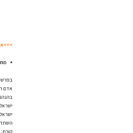
>>>אך 
מחל
בפרשה 
אדם חש
בהנהגת
ישראל 
ישראל 
השתדל 
קורח, 