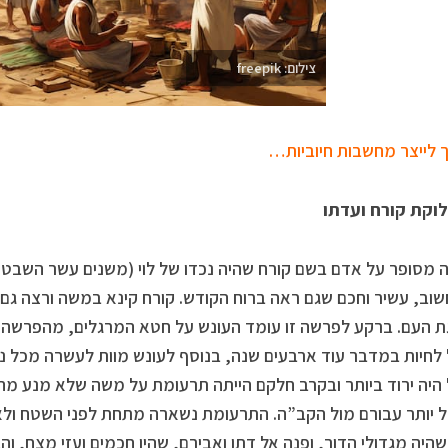
צילום: freepik
לייצר מחשבות חיוביות…
וקת קורח ועדתו
מסופר על אדם בשם קורח שהיה נכדו של לוי (משנים עשר השבטים)
וב, עשיר וחכם שגם ראה ברוח הקודש. קורח קינא במשה ורצה גם
 העם. ברקע לפרשה זו עומד העונש על חטא המרגלים, מהפרשה ה
לחיות במדבר עוד ארבעים שנה, בנוסף לעונש מוות לעשרה מכל נש
היה ירוד ביותר ובקרב חלקם הייתה תרעומת על משה שלא מנע מה
יותר עבורם מול הקב”ה. התרעומת נשארה מתחת לפני השטח ולא 
שהיה מגדולי הדור, ופנה אל דתן ואבירם, שהיו חכמים ועזי מצח, וה