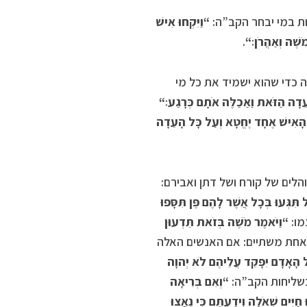
ת במי יבחר הקב”ה:
“
וַיִּקְחוּ אִישׁ
ֹשֶׁה וְאַהֲרֹן׃
“
.
ה כדי שהוא ישמיד את כל מי
עֵדָה הַזֹּאת וַאַכַלֶּה אֹתָם כְּרָגַע׃
“
הָאִישׁ אֶחָד יֶחֱטָא וְעַל כָּל הָעֵדָה
ים של קורח ושל דתן ואבירם:
ִגְּעוּ בְּכָל אֲשֶׁר לָהֶם פֶּן תִּסָּפוּ
מו:
“וַיֹּאמֶר מֹשֶׁה בְּזֹאת תֵּדְעוּן
 אחת משתיים: אם האנשים האלה
ל הָאָדָם יִפָּקֵד עֲלֵיהֶם לֹא יְהוָה
שליחות הקב”ה:
“וְאִם בְּרִיאָה
יִּים שְׁאֹלָה וִידַעְתֶּם כִּי נִאֲצוּ