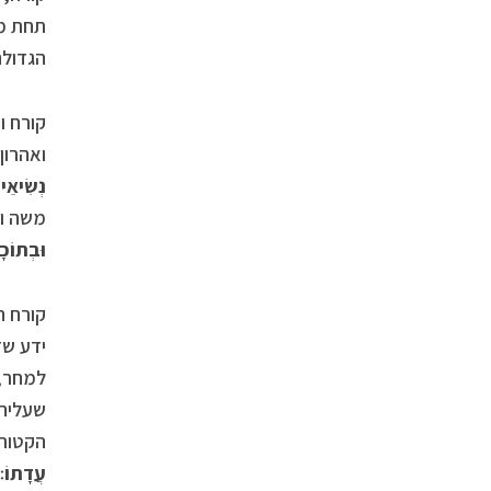
תחת מש
הגדול
קורח ו
ואהרון. 
נְשִׂיאֵי
משה וא
וּבְתוֹכָ
קורח ה
ידע שז
למחר, 
שעליהם
הקטורת
עֲדָתוֹ׃ 