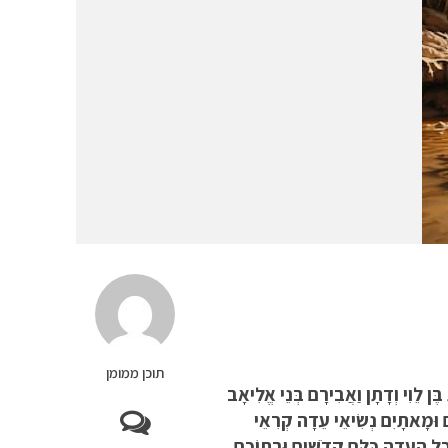
תוכן ממומן
י וְדָתָן וַאֲבִירָם בְּנֵי אֱלִיאָב
ִּים וּמָאתָיִם נְשִׂיאֵי עֵדָה קְרִאֵי
 כָל הָעֵדָה כֻּלָּם קְדֹשִׁים וּבְתוֹכָם