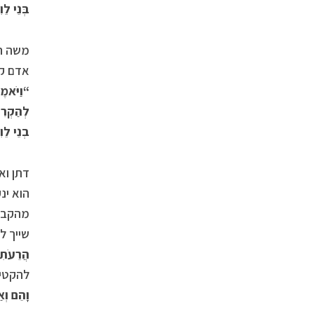
בְּנֵי לֵו
משה הש
אדם קש
“
וַיֹּאמ
לְהַקְרִי
בְנֵי לֵוִ
דתן וא
הוא ינ
מהקב”ה
שייך ל
הֲרֵעֹתִ
להקטיר
וָהֵם וְא