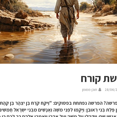
ת קורח
28/06/
תוכן ממומן
ה? הפרשה נפתחת בפסוקים: "וַיִּקַּח קֹרַח בֶּן יִצְהָר בֶּן קְהָת בֶּן לֵוִ
ֶן פֶּלֶת בְּנֵי רְאוּבֵן׃ וַיָּקֻמוּ לִפְנֵי מֹשֶׁה וַאֲנָשִׁים מִבְּנֵי יִשְׂרָאֵל חֲמִשׁ
נְשֵׁי שֵׁם׃ וַיִּקָּהֲלוּ עַל מֹשֶׁה וְעַל אַהֲרֹן וַיֹּאמְרוּ אֲלֵהֶם רַב לָכֶם כִּי