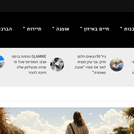
נות
חיים באיזון
אופנה
תיירות
הברנז
גיל 90 הגשים חלום
GLAMMIE נוחתת ברמת
י
ותיק: צבי עינן מוציא
אביב: הפופ־אפ שכל מי
לאור את ספרו “אהבה
שחיה מהטלפון שלה
ט
מאוחרת”
חייבת להכיר