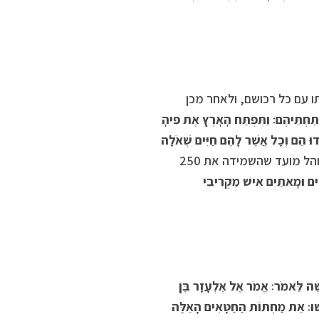
עם כל רכושם, ולאחר מכן
תַּחְתֵּיהֶם׃ וַתִּפְתַּח הָאָרֶץ אֶת פִּיהָ
דוּ הֵם וְכָל אֲשֶׁר לָהֶם חַיִּים שְׁאֹלָה
. מייד לאחר מכן יצאה אש מאוהל מועד שהשמידה את 250
ים וּמָאתַיִם אִישׁ מַקְרִיבֵי
ֶׁה לֵּאמֹר׃ אֱמֹר אֶל אֶלְעָזָר בֶּן
שׁוּ׃ אֵת מַחְתּוֹת הַחַטָּאִים הָאֵלֶּה