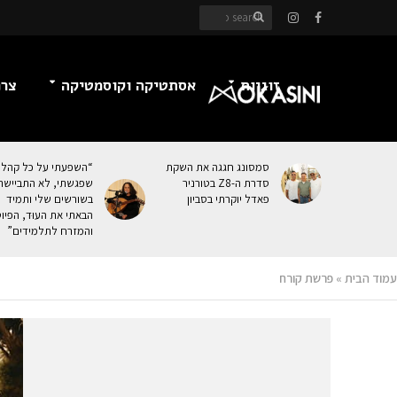
זוגיות
אסתטיקה וקוסמטיקה
צרכ
סמסונג חגגה את השקת
“השפעתי על כל קהל
סדרת ה-Z8 בטורניר
שפגשתי, לא התביישת
פאדל יוקרתי בסביון
בשורשים שלי ותמיד
הבאתי את העוּד, הפיו
והמזרח לתלמידים”
עמוד הבית
»
פרשת קורח