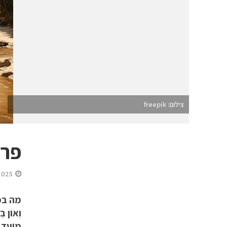
צילום: freepik
פרש
2025
מה בפרש
וְאוֹן בּ
מוֹעֵד אַ