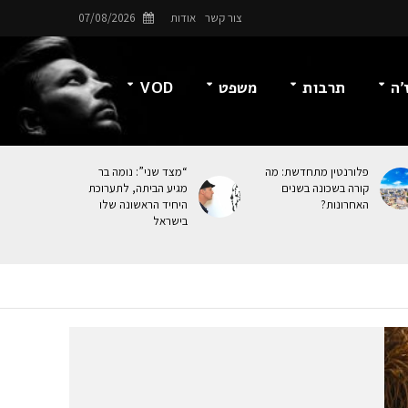
צור קשר
אודות
07/08/2026
’ה
תרבות
משפט
VOD
פלורנטין מתחדשת: מה
“מצד שני”: נומה בר
קורה בשכונה בשנים
מגיע הביתה, לתערוכת
האחרונות?
היחיד הראשונה שלו
בישראל