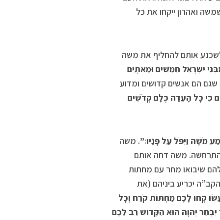
משה ואהרון ייקחו את כל
 לשכנע אותם להחליף את משה
בְּנֵי יִשְׂרָאֵל חֲמִשִּׁים וּמָאתָיִם
 שגם הם אנשים קדושים ומדוע
ֶם כִּי כָל הָעֵדָה כֻּלָּם קְדֹשִׁים
ְמַע מֹשֶׁה וַיִּפֹּל עַל פָּנָיו׃”
. משה
 התרחשה. משה דחה אותם
הם שיבואו מחר עם מחתות
הקב”ה יכריע ביניהם (את
ׂוּ קְחוּ לָכֶם מַחְתּוֹת קֹרַח וְכָל
ֶר יִבְחַר יְהוָה הוּא הַקָּדוֹשׁ רַב לָכֶם