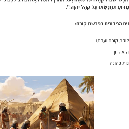
מַדּוּעַ תִּתְנַשְּׂאוּ עַל קְהַל יְהוָה׃".
ם הנידונים בפרשת קורח:
וקת קורח ועדתו
 אהרון
ות כהונה