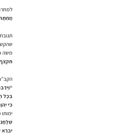
למחרת 
מַחְתָּתו
תגובת 
שהקשי
משה פ
תִּקְצֹף
הקב”ה 
“
וַיְדַב
בְּכָל ח
כִּי יְהו
ימותו 
שְׁלָחָנִ
יִבְרָא י