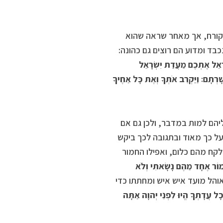
קורח, אך מאחר שראה שהוא
בד ומדוע הם רוצים גם כהונה:
ְרָאֵל אֶתְכֶם מֵעֲדַת יִשְׂרָאֵל
ְתָם׃ וַיַּקְרֵב אֹתְךָ וְאֶת כָּל אַחֶיךָ
יהם למות במדבר, ולכן גם אם
על כך מאוד ובתגובה לכך ביקש
ח מהם כלום, ואפילו החמור
ֲמוֹר אֶחָד מֵהֶם נָשָׂאתִי וְלֹא
אוהל מועד איש איש ומחתתו כדי
ָל עֲדָתְךָ הֱיוּ לִפְנֵי יְהוָה אַתָּה