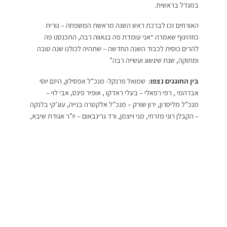
במגדל בראשית.
האורחים זכו לברכת ראש השנה מראשת המשפחה – נורית
כוזהינוף שאמרה “אני עומדת פה בגאווה רבה, התכנסנו פה
להרים כוסית לכבוד השנה החדשה – שתהיה לכולנו שנה טובה
ומתוקה, שנת שיגשוג ועשייה רבה”
בין החוגגים נצפו:
שמואל פרנקל- מנכ”ל אפסילון, היזם יוסי
אברהמי , רפי רפאלי – בעלי ראדקו , אופיר פינס, אבי לוי –
מנכ”ל מליסרון, ירון שורק – מנכ”ל אלקטרה בנייה, עוג’קי בלנקה
– הקבלן רוני מזרחי, מני וייצמן, ורד גרינבאום – יו”ר אגודת שיבא,
חיליק לסרי, שמואל שניצר – יור הבורסה ליהלומים, ג’קי בן זקן
הגיע עם הבעלים של ביתר ירושלים משה חוגג, עו”ד גדעון פישר,
יו”ר זקא יהודה משי זהב, אבי בניהו, ישראל רייף, פרופ’ איציק
קרייס – מנהל בת החולים שיבא, אבי ברגר, מתי קרסו ואישתו,
איש העסקים רמי לוי, יובל גביש, היזם קלוד נחמיאס, סוכן
השחקנים מתן סימנטוב, עו”ד ענת בירן ועוד…