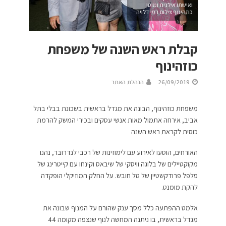
ואישתו אילנית ומוטי
כוזהינוף צילום רפי דלויה
קבלת ראש השנה של משפחת
כוזהינוף
26/09/2019
הנהלת האתר
משפחת כוזהינוף, הבונה את מגדל בראשית בשכונת בבלי בתל
אביב, אירחה אתמול מאות אנשי עסקים ובכירי המשק להרמת
כוסית לקראת ראש השנה
האורחים, הוסעו לאירוע עם לימוזינות של רכבי לנדרובר, נהנו
מקוקטיילים של בלוגה וויסקי של שיבאס וקינחו עם קייטרינג של
פלפל פרודקשטיין של טל חובש. על החלק המוזיקלי הופקדה
להקת מומנט.
אלמט ההפתעה כלל מסך ענק שהורם על המנוף שבונה את
מגדל בראשית, בו ניתנה המחשה לנוף שנצפה מקומה 44