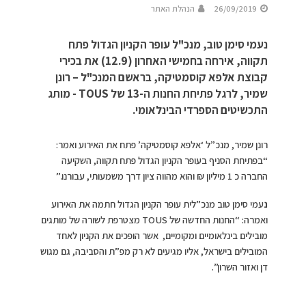
26/09/2019
הנהלת האתר
נעמי סימן טוב, מנכ"ל עופר הקניון הגדול פתח
תקווה, אירחה בחמישי האחרון (12.9) את בכירי
קבוצת אלפא קוסמטיקה, בראשם המנכ"ל – רונן
שמיר, לרגל פתיחת החנות ה-13 של TOUS - מותג
התכשיטים הספרדי הבינלאומי.
רונן שמיר, מנכ”ל ‘אלפא קוסמטיקה’ פתח את האירוע ואמר:
“בפתיחת הסניף בעופר הקניון הגדול פתח תקווה, השקיעה
החברה כ 1 מיליון ₪ והוא מהווה ציון דרך משמעותי, עבורנו.”
נ
עמי סימן טוב מנכ”לית עופר הקניון הגדול חתמה את האירוע
ואמרה: “החנות החדשה של TOUS מצטרפת לשורה של מותגים
מובילים בינלאומיים ומקומיים, אשר הופכים את הקניון לאחד
המובילים בישראל, אליו מגיעים לא רק מפ”ת והסביבה, גם מגוש
דן ואזור השרון”.