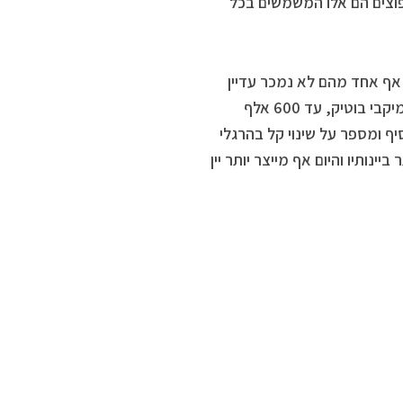
 בעוד שבצפון הענבים הנפוצים הם אלו המשמשים בכל
 אף אחד מהם לא נמכר עדיין
בישראל. פיטר, שהנחה את הערב בחן רב, מספר שכל היינות שנבחרו הם מיקבי בוטיק, עד 600 אלף
יף ומספר על שינוי קל בהרגלי
יינותיו והיום אף מייצר יותר יין