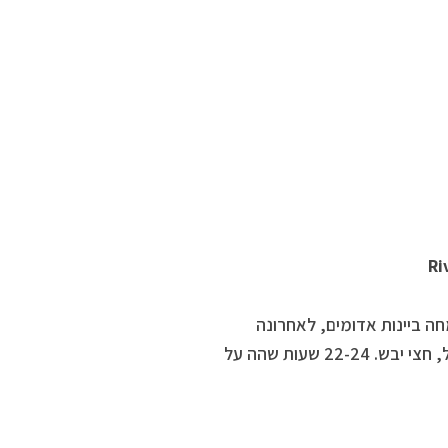
Ri
3 א’ בקבוקים בשנה. מתמחה ביינות אדומים, לאחרונה
החל גם בייצור רוזה. גפנים בוגרות יחסית, בנות 20-30 שנה, 12% אלכוהול, חצי יבש. 22-24 שעות שהה על