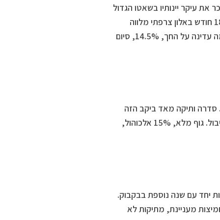
 הזה שמוכר את עיקר יינותיו בשאטו הגדול
שביקב, בטברנה הפופולרית שלהם. גפנים ותיקות, 50-60 שנה, יישון של 18 חודש באלון צרפתי מלווה
בשישה נוספים בבקבוק, טרום שיווקו. פרי כהה על האף, תיבול נעים, עוצמה עדינה על החך, 14.5%, סיום
רות בנות 80 שנה. 12 חודשים בחבית. סדרה ותיקה מאד ביקב הזה
ומוצלחת מאד. פרי שחור עסיסי על האף, אולי דובדבן, מעט וניל, מעט תיבול. גוף מלא, 15% אלכוהול,
התיישן 14 חודש בחביות צרפתיות יחד עם שנה נוספת בבקבוק.
 האף, שחור. גוף בינוני, 13.5% אלכוהול, חמיצות מעניינת, מתיקות לא