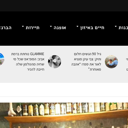
נות
חיים באיזון
אופנה
תיירות
הברנז
גיל 90 הגשים חלום
GLAMMIE נוחתת ברמת
י
ותיק: צבי עינן מוציא
אביב: הפופ־אפ שכל מי
לאור את ספרו “אהבה
שחיה מהטלפון שלה
ט
מאוחרת”
חייבת להכיר