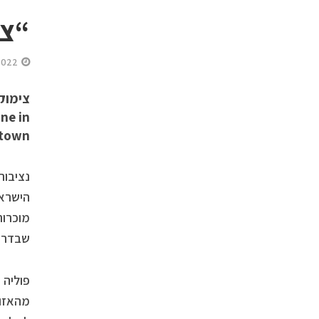
“צי
2022
ine in
town
נציבות
הישראל
מוכרות
שבדרום
פוליה 
מהאזור