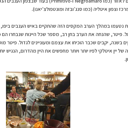
ייחודיים לאזור (כמו Negroamaro ו-Primitivo)
רכז וצפון איטליה (כמו סנג’ובזה ומונטפולצ’יאנו).
ינות נטעמו במהלך הערב המקסים הזה שהתקיים באיש הענבים ביפו,
ם בשנה, יקבים שכבר הוכיחו את עצמם ומעוניינים לגדול. פיטר מוס
של יין איטלקי לפיו יותר ויותר מחפשים את היין מהדרום, הנגיש יותר ב
.