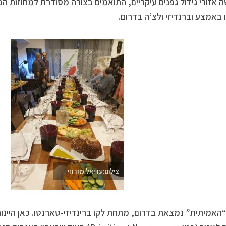
 אזורי גידול גפנים עיקריים, התואמים בצורה מסודרת למחוזות המנ
 באמצע וברנדיזי ולצ’ה בדרום.
צילום:עדיאל מזרחי
“האמיתית” נמצאת בדרום, מתחת לקו ברינדיזי-טארנטו. כאן היינות