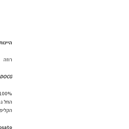
היינות
רוזה
DOCG
הקליפו
osato