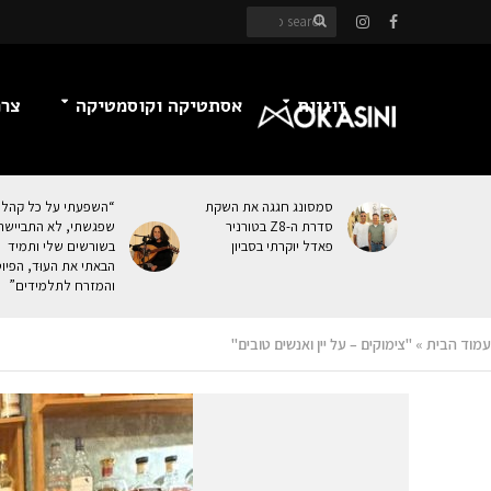
זוגיות
אסתטיקה וקוסמטיקה
צרכ
סמסונג חגגה את השקת
“השפעתי על כל קהל
סדרת ה-Z8 בטורניר
שפגשתי, לא התביישת
פאדל יוקרתי בסביון
בשורשים שלי ותמיד
הבאתי את העוּד, הפיו
והמזרח לתלמידים”
עמוד הבית
»
"צימוקים – על יין ואנשים טובים"