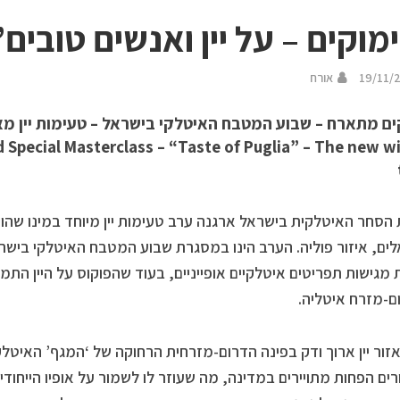
מוקים – על יין ואנשים טובים”
19/11/
אורח
ld Special Masterclass – “Taste of Puglia” – The new w
 הסחר האיטלקית בישראל ארגנה ערב טעימות יין מיוחד במינו שהוקד
ים, איזור פוליה. הערב הינו במסגרת שבוע המטבח האיטלקי ביש
 מגישות תפריטים איטלקיים אופייניים, בעוד שהפוקוס על היין הת
-מזרח איטליה.
אזור יין ארוך ודק בפינה הדרום-מזרחית הרחוקה של ‘המגף’ האיטלק
ים הפחות מתויירים במדינה, מה שעוזר לו לשמור על אופיו הייחוד