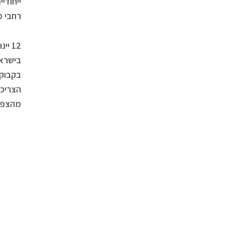
רחבי מ
12 י
בקבוקי
הצריכה 
מהצפון