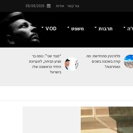
צור קשר
אודות
08/08/2026
’ה
תרבות
משפט
VOD
פלורנטין מתחדשת: מה
“מצד שני”: נומה בר
קורה בשכונה בשנים
מגיע הביתה, לתערוכת
האחרונות?
היחיד הראשונה שלו
בישראל