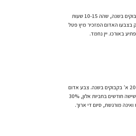
100% נגרו אמרו מיוצר ביקב משפחתי בוטיקי לא גדול, כ-80-100 א’ בקבוקים בשנה, שהה 10-15 שעות
 רוזה טוב, נבחר לרוזה הטוב באיטליה ב- 2018. מבריק בצבעו האדום המזכיר מיץ פטל
יע באורכו. יין נחמד.
100% סוסומניאלו המקומי מיקב לא גדול אשר הוקם ב-1996 ומייצר כ- 200 א’ בקבוקים בשנה. צבע אדום
עמוק ויפה, ארומה מורגשת, נוכחת של דובדבן מתקתק ושל וניל (היין יושן שישה חודשים בחביות אלון, 30%