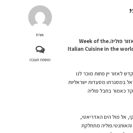
אורח
צימוקים מתארח – שבוע המטבח האיטלקי בישראל – טעימות יין מאזור פוליה.Week of the
Italian Cuisine in the wor
הוספת תגובה
ש לאזור יין פחות מוכר לנו
ראל במסגרתו מסעדות ישראליות
מקד כאמור בחבל פוליה
י, אל מול הים האדריאטי,
י והאותנטי.פוליה מתחלקת