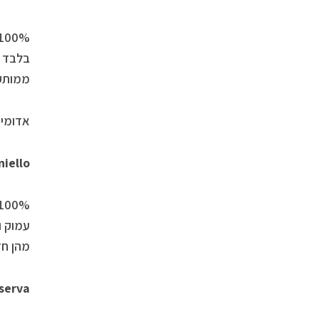
ממותק.
אדומים
niello
מהן חדשות). גוף מלא, 14% 
iserva