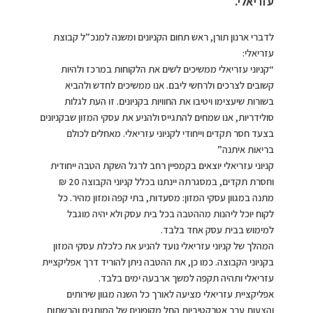
עזריאלי.
לדברי ארנון תורן, ראש תחום הקניונים ומשנה למנכ”ל קבוצת
עזריאלי:
“קניוני עזריאלי ממשיכים לשים את הלקוחות במרכז ולהיות
קשובים לצרכים ולרחשי ליבם. אנו ממשיכים לחדש ולהביא
בשורות שיעצימו ויטיבו את החוויות בקניונים. זו העת לגלות
סולידריות, אנו שמחים להתגייס ולהניע את עסקי המזון שבקניונים
בצעד חסר תקדים וייחודי לקניוני עזריאלי. מאחלים לכולם
בריאות איתנה”
קניוני עזריאלי יוצאים בקמפיין רחב לרגל השקת הטבה ייחודית
וחסרת תקדים, במסגרתה יינתנו בכלל קניוני הקבוצה 20 ₪
מתנה במגוון עסקי המזון: מסעדות, בתי קפה ומזון מהיר. כל
לקוח יוכל ליהנות מההטבה בכל בית עסק ולא יהיה מוגבל
למימוש בבית עסק אחד בלבד.
המהלך של קניוני עזריאלי נועד להניע את כלכלת עסקי המזון
בקניוני הקבוצה. כמו כן, את ההטבה ניתן להוריד דרך אפליקציית
עזריאלי ותהיה תקפה למשך ארבעה ימים בלבד.
אפליקציית עזריאלי מציעה לאורך כל השנה מגוון שירותים
והצעות ערך אטרקטיביות החל מקופונים של המותגים והרשתות