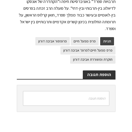
תרבויות ספרד” באוניברסיטת חיפה ו”הקתדרה של אונסקו
לדיאלוג בין-תרבותי ובין-דתי”. על פועלה הרב זכתה בפרסים
בין-לאומיים ובעיטור כבוד ממלך ספרד, חואן קרלוס הראשון, על
תרומתה החלוצית בכינון קשרים אקדמיים ותרבותיים בין ישראל
וספרד.
תגיות
פרס מפעל חיים
פרופסור אביבה דורון
פרס מפעל חיים לפרופ' אביבה דורון
חוקרת ומשוררת אביבה דורון
הוספת תגובה
הוספת תגובה