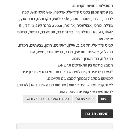
המובילות בחנויות הקניונים.
בין עסקי המזון בקניוני עזריאלי: ארקפה, אושי אושי סושי, קפה
לנדוור, רולדין, פסטה בסטה, cafe cafe, מקדונלס, בורגראנץ,
גודלה, פורטו, אבולעפיה, ארומה, rebar, ברגר קינג, ניו דלי, B-
FRESH, river נודלס בר, בורגרס בר, פסטה בר, טוסטר, קריספי
שניצל ועוד
קניוני עזריאלי: תל אביב, אילון, ראשונים, חולון, גבעתיים, רמלה,
הרצליה, ירושלים, מודיעין, הנגב, קריית אתא, חיפה, עכו,
הרצליה, הוד השרון ורעננה.
המבצע תקף בין התאריכים 24-27.8
*השוברים יהיו תקפים למימוש בארבעת ימי המבצע וניתן יהיה
לממשם במקביל ובנוסף למבצעים הקיימים.
לא יתקבל זיכוי או החזר כספי | מינימום קנייה של 20 ₪ | לא ניתן
להשתמש בשני קופונים בעסקה אחת
תגיות
קניוני עזראלי
הטבה באפליקציה קניוני עזראלי
הוספת תגובה