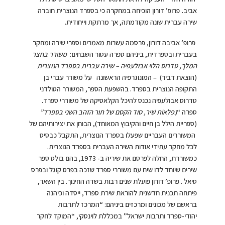
אביב
.
פרופ’ דורון הוכיחה במחקרה כי בספרד הנוצרית חוברה
שירה עברית שונה מקודמתה, אך מרתקת וייחודית.
פרופ’ אביבה דורון, פרסמה עשרות מאמרים וספרי שירה ומחקר
בעברית ובספרדית, ביניהם ספרה עטור השבחים:
משורר בחצר
המלך, טדרוס הלוי אבולעפיה – שירה עברית בספרד הנוצרית
(הוצאת דביר) – המונוגרפיה הראשונה על משורר עברי בן
התקופה הנוצרית בספרד. בהשפעת הספר, המשורר הטולדני
טדרוס אבולעפיה נכנס להיכל הקלאסיקה של משוררי ספרד.
ספרה “
נִפְלְאוֹת שִׁיר, סוד הקסם של תור הזהב השני בספרד
”
(ספריית הילל בן חיים והקיבוץ המאוחד), הבוחן את יצירותיהם של
המשוררים העבריים שפעלו בספרד הנוצרית, התקבל כבסיס
לכל מחקר עתידי אודות השירה העברית בספרד הנוצרית.
כמשוררת, החלה לפרסם את שיריה ב- 1973, בהם בולט ספר
שירים שיוחד לדו שיח עם משוררי ספרד שזכה בפרס קוגל ובפרס
סיאל . פרופ’ דורון פועלת שנים רבות בשדה החינוך. בין השאר,
פיתחה תכנית חדשנית להוראת שירת ספרד, ייסדה וכיהנה
בראשם של מכונים ומרכזים ביניהם: “המרכז לתרבות
יהודי-ספרד ותרבות ישראל” במכללת לוינסקי, “המוקד לחקר