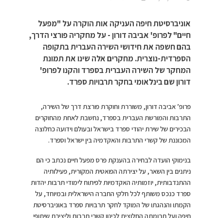
אוניברסיטת חיפה העניקה אות הוקרה על "מפעל
חיים" לפרופ' אביבה דורון - על מחקריה פורצי הדרך,
בהם חשפה את חידושי השירה העברית בתקופה
הספרדית-נוצרית. מחקרים אלה שינו את תמונת
המחקר של השירה העברית בספרד והקנו לפרופ'
דורון שם בינלאומי בחקר תרבויות ספרד.
פרופ’ אביבה דורון, משוררת וחוקרת פורצת דרך של השירה,
התרבות והמורשת העברית בספרד, נחשבת לאחת מהחוקרים
הבכירים של שירת יהודי ספרד בישראל ובעולם וידועה כחלוצה
המכוננת של קשרי התרבות והאקדמיה בין ישראל וספרד.
בנימוקי הועדה לבחירה בהענקת פרס מפעל חיים נכתב כי הם
ניתנים בין השאר, על יצירתה הפואטית המקורית, פעילותיה
ההתנדבותית, יוזמותיה האקדמיות לפיתוח לימודי תרבות יהדות
ספרד כנכס משותף לכל חלקי החברה הישראלית ובמיוחד, על
הקמתו והנהגתו של המוקד לחקר תרבויות ספרד באוניברסיטת
חיפה ועל תרומתה החלוצית לכינון קשרי תרבות וליצירת שיתופי