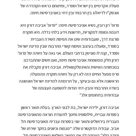
פעולה אקדמיים בין ישראל וספרד, ופיתוחם כראש הקתדרה של
אונסק”ו לדיאלוג בין תרבותי ובין דתי באוניברסיטת חיפה.
פרופ’ רון רובין, נשיא אוניברסיטת חיפה: “פרופ’ אביבה דורון היא
דוגמה ומופת למקוריות, חדשנות וידע בלתי נדלה. היא חוקרת
פורצת דרך, שעבודותיה שינו את תפיסת השירה העברית
בספרד, ופועלה בעיצוב וטיפוח קשרי התרבות שבין מדינת ישראל
וספרד, קנה לו מוניטין ברחבי העולם. אני גאה על היותה של פרופ’
דורון חלק ממשפחת אוניברסיטת חיפה, ואנו חשים שהתברכנו
בנוכחותה האישית והאינטלקטואלית. אביבה דורון מקבלת את
פרס מפעל החיים הזה לא רק על היותה חוקרת מהמעלה
הראשונה אלא גם ובעיקר, על תרומתה למדינת ישראל ושגשוגה
בשדה התרבותי והבין-דתי הודות להשפעה העצומה של
עבודותיה בתחומים אלו.”
אביבה דורון, ילידת ישראל, בת לבוני הארץ. בעלת תואר ראשון
בספרות עברית, פילוסופיה וחינוך לתעודת הוראה מהאוניברסיטה
העברית בירושלים ותואר שני בספרות עברית מאוניברסיטת תל
אביב. עבודת הדוקטורט שלה “מגמות וכיוונים בחקר שירתו של
יהודה הלוי” העניקה לה את התואר השלישי מאוניברסיטת תל