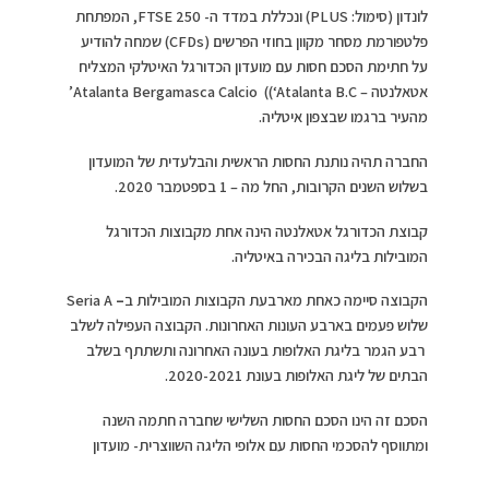
לונדון (סימול: PLUS) ונכללת במדד ה- FTSE 250, המפתחת
פלטפורמת מסחר מקוון בחוזי הפרשים (CFDs) שמחה להודיע
על חתימת הסכם חסות עם מועדון הכדורגל האיטלקי המצליח
אטאלנטה – Atalanta Bergamasca Calcio
((‘Atalanta B.C’
מהעיר ברגמו שבצפון איטליה.
החברה תהיה נותנת החסות הראשית והבלעדית של המועדון
בשלוש השנים הקרובות, החל מה – 1 בספטמבר 2020.
קבוצת הכדורגל אטאלנטה הינה אחת מקבוצות הכדורגל
המובילות בליגה הבכירה באיטליה.
הקבוצה סיימה כאחת מארבעת הקבוצות המובילות ב
–
Seria A
שלוש פעמים בארבע העונות האחרונות. הקבוצה העפילה לשלב
רבע הגמר בליגת האלופות בעונה האחרונה ותשתתף בשלב
הבתים של ליגת האלופות בעונת 2020-2021.
הסכם זה הינו הסכם החסות השלישי שחברה חתמה השנה
ומתווסף להסכמי החסות עם אלופי הליגה השווצרית- מועדון
הכדורגל BSC Young Boys ואלופת הליגה הפולנית, לגיה ורשה.