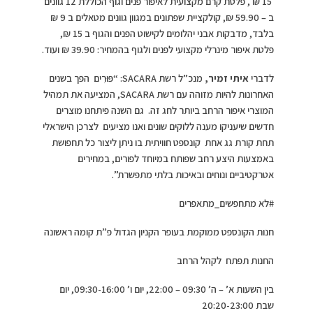
15 ₪ , פלטת קרם מקצועית לאיפור פנים וגוף הכוללת 12 גוונים
ב – 59.90 ₪, קולקציית שפתונים במגוון גוונים מטאלים ב 9 ₪
בלבד, מדבקות אבני יהלומים לקישוט הפנים והגוף ב 15 ₪,
פלטת איפור מינרלי מקצועי לפנים ולגוף בהמחיר: 39.90 ₪ ועוד.
לדברי
איתי זמיר,
מנכ”ל רשת SACARA: “פּוּרִים הפך בשנים
האחרונות להיות מזוהה עם רשת SACARA, המציעה את תמהיל
המוצרי איפור הרחב ביותר לחג זה. גם השנה פיתחנו מוצרים
חדשים שיעניקו מענה ללוקים שונים ואנו מציעים לצרכן הישראלי
תחת קורת גג אחת קונספט חוויתית בו ניתן ליצור כל תחפושת
באמצעות היצע רחב שפותח במיוחד לפורים, במחירים
אטרקטיביים ונוחים ובאיכות בלתי מתפשרת”.
#לא מתחפשים_מתאפרים
חנות הקונספט ממוקמת בעופר הקניון הגדול פ”ת קומה ראשונה
החנות תפתח לקהל הרחב
בין השעות א’ – ה’ 09:30 – 22:00, יום ו’ 09:30-16:00, יום
שבת 20:20-23:00