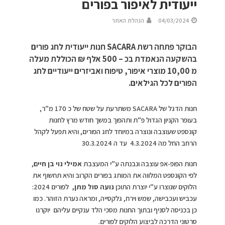
ייעודית לאיפור בפורים
04/03/2024
הנהלת האתר
הבוקר פתחה רשת SACARA חנות ייעודית לחג פורים
בהשקעה הנאמדת בכ – 500 אלף ₪ הכוללת מעלה
מ 10,00 מוצרי איפור, טיפוח ואביזרים ייעודיים לחג
הפורים לכל הגילאים.
חנות הדגל של SACARA משתרעת על שטח של כ 170 מ”ר,
בעופר הקניון הגדול פ”ת ותהפוך במשך חודש מרץ לחנות
קונספט שעוצבה ונוצרה במיוחד לחג הפורים, והיא תפעל לקהל
הרחב החל מה 4.3.2024 עד ה 30.3.2024
חנות הפופ-אפ עוצבה ונבנתה ע”י המעצבת
אמילי נוי בן חיים
,
לפי הקונספט המלווה את המותג בפורים הקרוב והיא תחשוף את
הלוקים שנוצרו ע”י יוצרת התוכן
נועה סול מתן,
לפורים 2024:
עכביש ועכבישה, שמש וירח, גלקסייה, ומראה נערת הזוהר. כמו
כן בכניסה לסניף ובתוך החנות מסכי הלד ענקיים עליהם יוקרנו
סרטוני הדרכה לביצוע הלוקים לפורים.