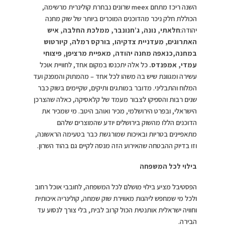
השנה ריכז מתחם meex שרונים נבחרת קולינרית מרשימה,
הכוללת חלק ניכר מהדוכנים המוכרים ביותר של שוק מחנה
יהודה:
חלאתי, נונה, ג’חנונבר, ממלכת החלבה, איש
האתרוגים, מעדניית צדקיהו, בורקס רמלה, קיורטוש
במחנה,כנאפה מחנה יהודה, מאפיית מרציפן, פיצוחי
עמדי, אמפנדס.
כל אלה יתכנסו במקום אחד, לחוויית אוכל
עשירה ומגוונת שיש בה משהו לכל אחד – מהמתוק והמפנק ועד
המלוח והתבליני. מדובר במותגים ותיקים, שקיימים בשוק כבר
שנים רבות והספיקו לצבור מעמד של קלאסיקה, כאלה שהצרכן
הישראלי, ובפרט הירושלמי, מכיר ואוהב היטב. מי שמכיר את
הדוכנים הללו מהשוק בירושלים יודע שהמוצרים שלהם
מתאפיינים בטריות ובאיכות שמורגשת כבר בטעימה הראשונה,
וזו בדיוק ההבטחה שהאירוע הזה מנסה לקיים גם בהוד השרון.
בילוי לכל המשפחה
הפסטיבל מציע בילוי מושלם לכל המשפחה, לחובבי אוכל רחוב
ולכל מי שמחפש ליהנות מאווירת שוק שמחה, קולינריה איכותית
וחוויה ישראלית אותנטית הכול קרוב לבית, בלי צורך לנסוע עד
הבירה.