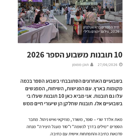
יריד הספרים בראשון לציון
2026, צילום: יהורם גלילי
10 תובנות משבוע הספר 2026
27/06/2026
תוכן ממומן
בשבועיים האחרונים הסתובבתי בשבוע הספר בכמה
מקומות בארץ. עם הפגישות, השיחות, המפגשים
עלו גם תובנות. אני מביא כאן 10 תובנות שעלו בי
בשבועיים אלו. תובנות שחלקן הן שיעורי חיים ממש
מאת אלדד שרי – סופר, משורר, מוזיקאי ואיש ניהול. מחבר
הספרים “מילים בדרך לנשמה” ו”סוד מעגל היצירה” מנחה
סדנאות כתיבה והתפתחות אישית עם כתיבה.