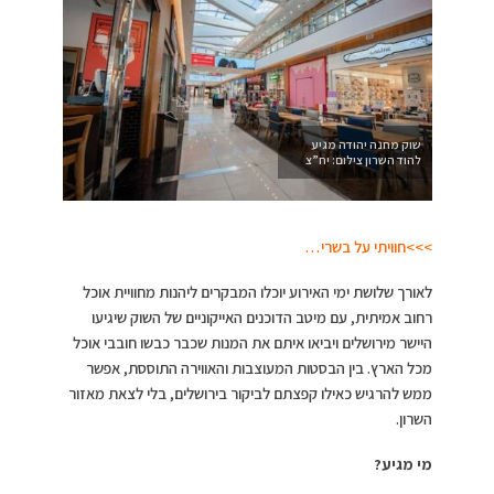
שוק מחנה יהודה מגיע
להוד השרון צילום: יח”צ
>>>חוויתי על בשרי…
לאורך שלושת ימי האירוע יוכלו המבקרים ליהנות מחוויית אוכל
רחוב אמיתית, עם מיטב הדוכנים האייקוניים של השוק שיגיעו
היישר מירושלים ויביאו איתם את המנות שכבר כבשו חובבי אוכל
מכל הארץ. בין הבסטות המעוצבות והאווירה התוססת, אפשר
ממש להרגיש כאילו קפצתם לביקור בירושלים, בלי לצאת מאזור
השרון.
מי מגיע?