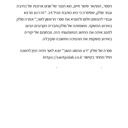
הספר, המתאר סיפור חיים, הוא תוצר של שנים ארוכות של כתיבה
עבור פולק, שסיפרה כי היא כותבת מגיל 14. “זה רגע מרגש
עבורי להגשים חלום ולהוציא את ספרי הראשון לאור,” אמרה פולק
באירוע ההשקה. משפחתה של פולק וחבריה הקרובים הגיעו
לחגוג איתה את ההישג המשמעותי הזה. נוכחותם של יקיריה
באירוע משקפת את התמיכה החשובה שקיבלה.
ספרה של פולק “רע מהסוג הטוב” יוצא לאור ויהיה זמין להשגה
החל ממחר בקישור: https://saritpolak.co.il.
הגיעו להרים כוסית: האקס סטטיק, אלין ומירי כהן, טיטי, אירה
דולפין, ירדן אדרי, רם שטראוס, נויה אריאלי, אור שפיץ, שרונה
מרלין, יוגב מלכה, טניה לאורן.