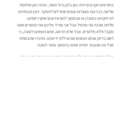
בחודשים הקרובים יהיה כאן בלגן גדול מאוד, תהיה כאן מלחמת
שליטה בין דעות מנוגדות וגופים שחדלים לתפקד. יתכן והבחירות
לא יתקיימו במועדן או שבסמוך להם אירועים שיקרו ישפיעו.
סליחה שככה אני מתחיל אבל אני מוריד אליכם את המסרים שאני
מקבל וללא פילטרים. אבל שלא תדאגו, אתם תופתעו לטובה, כי
לשם בדיוק אנחנו מכוונים אם או ללא ידיעתנו. ותזכרו שהבטחתי
שכל מה שנעבור יפתיע אותנו בהמשך מאוד לטובה.
ככל שנתקדם עמוק אל תוך הסתיו יהיה מאתגר יותר וסוער יותר.
בסוף ספטמבר ולכל אורך אוקטובר חשיפה של דברים תגרום
לרבים לשנות גישה ולראות באור חדש ואחר אדם, או מציאות של
אדם שהתנהג באופן יהיר וראוותני, אך רק הציבור יהיה זה שישפוט
את החיזור של אותו אדם אחריו ויקבע את גורלו, יתכן ומדובר
במנהיג.
הקיצוניות הגדולה שקיימת בתוך היבטי הכוכבים מעידה על
פעולה של קבוצת אנשים שינסו לכפות מצב מסוים על ציבור כאן
בישראל. צריך, כדאי ומומלץ להימנע בכל מחיר ממלחמת אחים
באחים ומפעולות טרור ורצח של מנהיג ואנשי תקשורת בכירים.
אנחנו כולנו מתקרבים לנקודה בזמן שבה נקבל הרבה מאוד סיוע