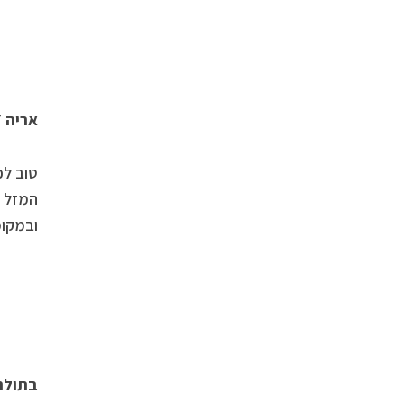
אריה 22/8-23/7
טוב לכ
המזל ע
ובמקומ
בתולה 9-23/8