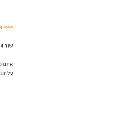
>>> א
שור 20/5-21/4
אתם מר
על זוג