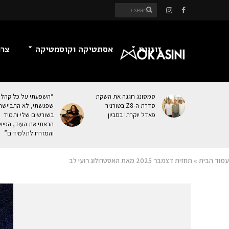
זוגיות
אסתטיקה וקוסמטיקה
צרכ
סמסונג חגגה את השקת
“השפעתי על כל קהל
סדרת ה-Z8 בטורניר
שפגשתי, לא התביישת
פאדל יוקרתי בסביון
בשורשים שלי ותמיד
הבאתי את העוּד, הפיו
והמזרח לתלמידים”
עמוד הבית
»
תחזית דצמבר 2025 מאת האסטרולוג רועי לב