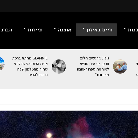
נות
חיים באיזון
אופנה
תיירות
הברנז
גיל 90 הגשים חלום
GLAMMIE נוחתת ברמת
י
ותיק: צבי עינן מוציא
אביב: הפופ־אפ שכל מי
לאור את ספרו “אהבה
שחיה מהטלפון שלה
ט
מאוחרת”
חייבת להכיר