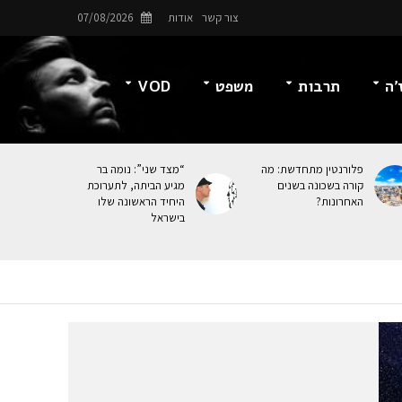
צור קשר
אודות
07/08/2026
’ה
תרבות
משפט
VOD
פלורנטין מתחדשת: מה
“מצד שני”: נומה בר
קורה בשכונה בשנים
מגיע הביתה, לתערוכת
האחרונות?
היחיד הראשונה שלו
בישראל