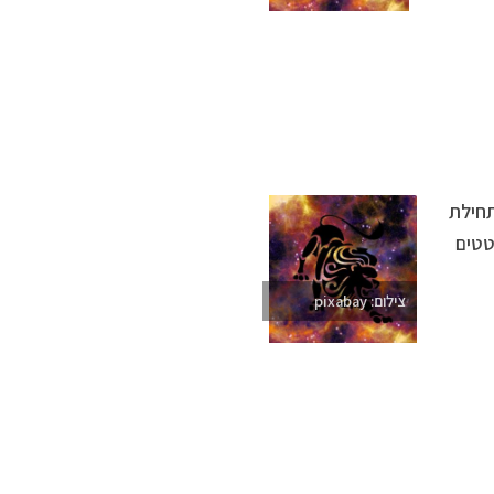
תחילת
טטים
צילום: pixabay