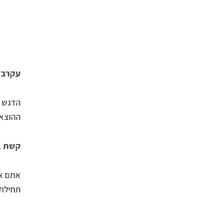
עקרב 22/11-23/10
הדגש ה
ההוצאו
קשת 21/12-23/11
אתם או
תחילת 