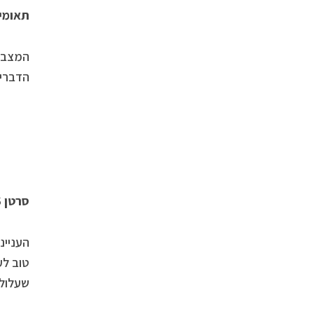
תאומים -21/5
המצב ה
הדברים
סרטן 22/7-21/6
העניינ
טוב לע
שעלולה