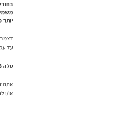
בחודש
משמעו
יותר מ
דצמבר 
עד עכש
טלה 20/4-21/3
אתם זק
או/ו ל