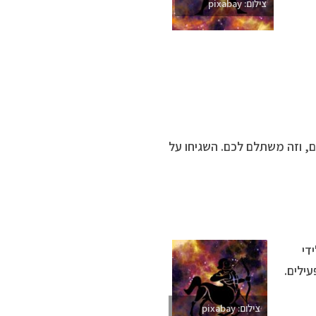
צילום: pixabay
, וזה משתלם לכם. השגיחו על
די
עילים.
צילום: pixabay