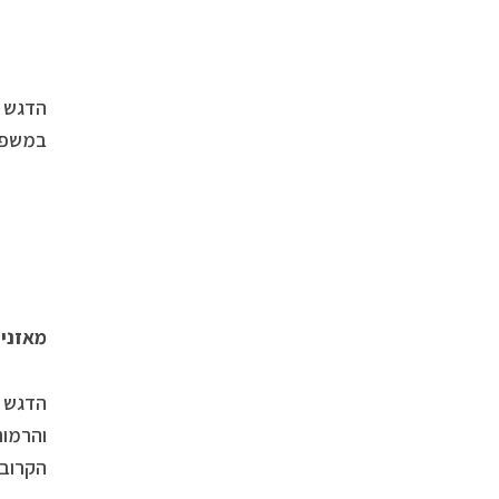
הדגש ה
במשפחה
מאזניים -23/9
הדגש ה
והרמונ
הקרובה