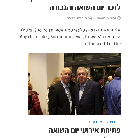
לזכר יום השואה והגבורה
04/05/2024
הוספת תגובה
שניים משיריה זְאֵב , מַלְאֲכֵי חַיִּים שְׁמַע יִשְׂרָאֵל אֲדֹנָי אֱלֹהֵינוּ
אֲדוֹנַי אֶחָד 'Angels of Life'; Six million Jews; flowers
of the world in the...
הברנז'ה / רכילות עיסקית
פתיחת אירועי יום השואה