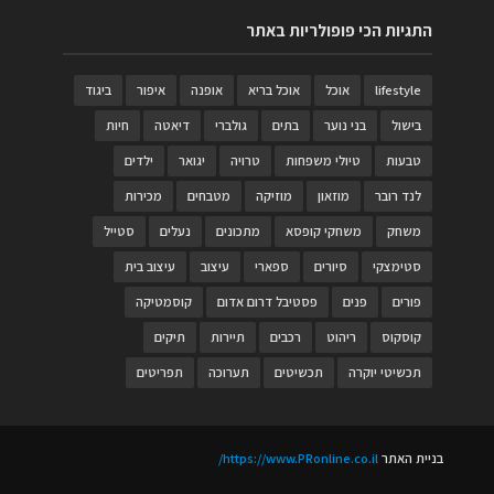
התגיות הכי פופולריות באתר
lifestyle
אוכל
אוכל בריא
אופנה
איפור
ביגוד
בישול
בני נוער
בתים
גולברי
דיאטה
חיות
טבעות
טיולי משפחות
טרויה
יגואר
ילדים
לנד רובר
מוזאון
מוזיקה
מטבחים
מכירות
משחק
משחקי קופסא
מתכונים
נעלים
סטייל
סטימצקי
סיורים
ספארי
עיצוב
עיצוב בית
פורים
פנים
פסטיבל דרום אדום
קוסמטיקה
קוסקוס
ריהוט
רכבים
תיירות
תיקים
תכשיטי יוקרה
תכשיטים
תערוכה
תפריטים
בניית האתר
https://www.PRonline.co.il/