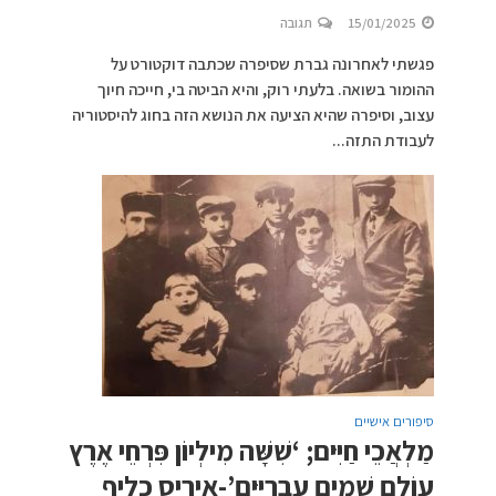
15/01/2025
תגובה
פגשתי לאחרונה גברת שסיפרה שכתבה דוקטורט על
ההומור בשואה. בלעתי רוק, והיא הביטה בי, חייכה חיוך
עצוב, וסיפרה שהיא הציעה את הנושא הזה בחוג להיסטוריה
לעבודת התזה...
סיפורים אישיים
מַלְאֲכֵי חַיִּים; ‘שִׁשָּׁה מִילְיוֹן פִּרְחֵי אֶרֶץ
עוֹלַם שָׁמַיִם עִבְרִיִּים’-איריס כליף