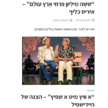
“שִׁשָּׁה מִילְיוֹן פִּרְחֵי אֶרֶץ עוֹלַם” –
איריס כליף
23/04/2025
הוספת תגובה
שירים לזכר יום השואה וששת מיליון הנספים.
תרבות
“א וויץ מיט א שפיץ” – הצגה של
היידישפיל