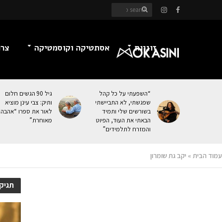
זוגיות
אסתטיקה וקוסמטיקה
צרכ
“השפעתי על כל קהל
גיל 90 הגשים חלום
שפגשתי, לא התביישתי
ותיק: צבי עינן מוציא
בשורשים שלי ותמיד
לאור את ספרו “אהבה
הבאתי את העוּד, הפיוט
מאוחרת”
והמזרח לתלמידים”
עמוד הבית
»
יקב גת שומרון
תגיקב