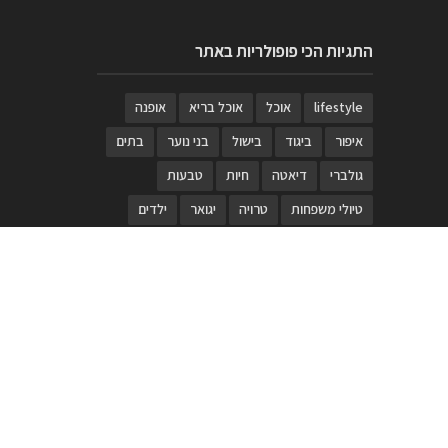
התגיות הכי פופולריות באתר
lifestyle
אוכל
אוכל בריא
אופנה
איפור
ביגוד
בישול
בני נוער
בתים
גולברי
דיאטה
חיות
טבעות
טיולי משפחות
טרויה
יגואר
ילדים
לנד רובר
מוזאון
מוזיקה
מטבחים
מכירות
משחק
משחקי קופסא
מתכונים
נעלים
סטייל
סטימצקי
סיורים
ספארי
עיצוב
עיצוב בית
פורים
פנים
פסטיבל דרום אדום
קוסמטיקה
קוסקוס
ריהוט
רכבים
תיירות
תיקים
תכשיטי יוקרה
תכשיטים