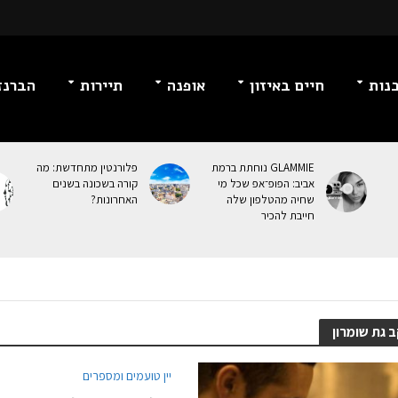
נות
חיים באיזון
אופנה
תיירות
הברנז
GLAMMIE נוחתת ברמת
פלורנטין מתחדשת: מה
אביב: הפופ־אפ שכל מי
קורה בשכונה בשנים
שחיה מהטלפון שלה
האחרונות?
חייבת להכיר
 גת שומרון
יין טועמים ומספרים