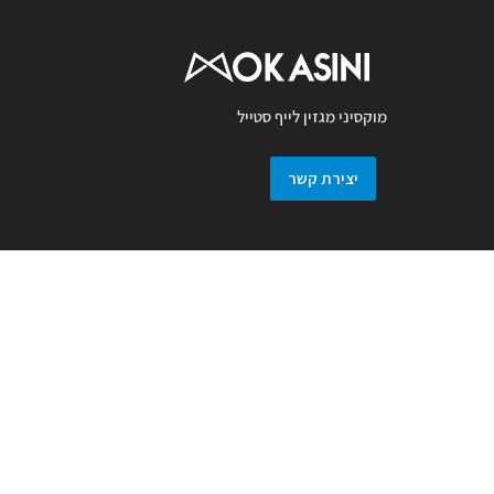
מוקסיני מגזין לייף סטייל
יצירת קשר
מגזין מוקסיני מכבד זכויות יוצרים ועושה מאמץ
לאתר את בעלי זכויות בצילומים המגיעים
למערכת. אם זיהיתם בפרסומנו צילום אשר יש
לכם זכויות בו, אתם רשאים לפנות אלינו ולבקש
לחדול מהשימוש באמצעות מייל :
prmokasini@gmail.com