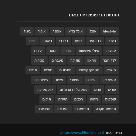
התגיות הכי פופולריות באתר
lifestyle
אוכל
אוכל בריא
אופנה
איפור
ביגוד
בישול
בני נוער
בתים
גולברי
דיאטה
חיות
טבעות
טיולי משפחות
טרויה
יגואר
ילדים
לנד רובר
מוזאון
מוזיקה
מטבחים
מכירות
משחק
משחקי קופסא
מתכונים
נעלים
סטייל
סטימצקי
סיורים
ספארי
עיצוב
עיצוב בית
פורים
פנים
פסטיבל דרום אדום
קוסמטיקה
קוסקוס
ריהוט
רכבים
תיירות
תיקים
תכשיטי יוקרה
תכשיטים
תערוכה
תפריטים
בניית האתר
https://www.PRonline.co.il/