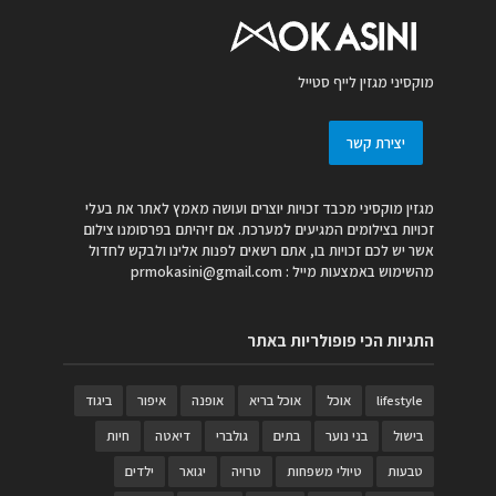
מוקסיני מגזין לייף סטייל
יצירת קשר
מגזין מוקסיני מכבד זכויות יוצרים ועושה מאמץ לאתר את בעלי
זכויות בצילומים המגיעים למערכת. אם זיהיתם בפרסומנו צילום
אשר יש לכם זכויות בו, אתם רשאים לפנות אלינו ולבקש לחדול
מהשימוש באמצעות מייל :
prmokasini@gmail.com
התגיות הכי פופולריות באתר
lifestyle
אוכל
אוכל בריא
אופנה
איפור
ביגוד
בישול
בני נוער
בתים
גולברי
דיאטה
חיות
טבעות
טיולי משפחות
טרויה
יגואר
ילדים