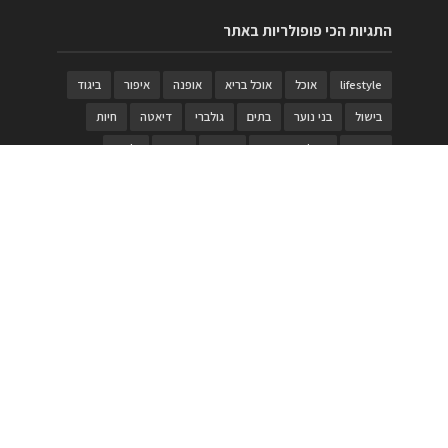
התגיות הכי פופולריות באתר
lifestyle
אוכל
אוכל בריא
אופנה
איפור
ביגוד
בישול
בני נוער
בתים
גולברי
דיאטה
חיות
טבעות
טיולי משפחות
טרויה
יגואר
ילדים
לנד רובר
מוזאון
מוזיקה
מטבחים
מכירות
משחק
משחקי קופסא
מתכונים
נעלים
סטייל
סטימצקי
סיורים
ספארי
עיצוב
עיצוב בית
פורים
פנים
פסטיבל דרום אדום
קוסמטיקה
קוסקוס
ריהוט
רכבים
תיירות
תיקים
תכשיטי יוקרה
תכשיטים
תערוכה
תפריטים
בניית האתר
https://www.PRonline.co.il/