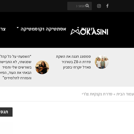
זוגיות
אסתטיקה וקוסמטיקה
צרכ
סמסונג חגגה את השקת
“השפעתי על כל קהל
סדרת ה-Z8 בטורניר
שפגשתי, לא התביישת
פאדל יוקרתי בסביון
בשורשים שלי ותמיד
הבאתי את העוּד, הפיו
והמזרח לתלמידים”
עמוד הבית
»
סדרת נקנקיות צו'רי
תגסד