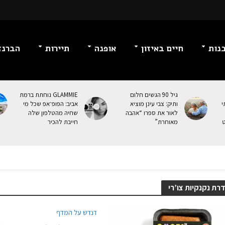
נות
חיים באיזון
אופנה
תיירות
הברנז
גיל 90 הגשים חלום
GLAMMIE נוחתת ברמת
י
ותיק: צבי עינן מוציא
אביב: הפופ־אפ שכל מי
לאור את ספרו “אהבה
שחיה מהטלפון שלה
ט
מאוחרת”
חייבת להכיר
רת נקנקיות צו’רי
דנדש על המדף