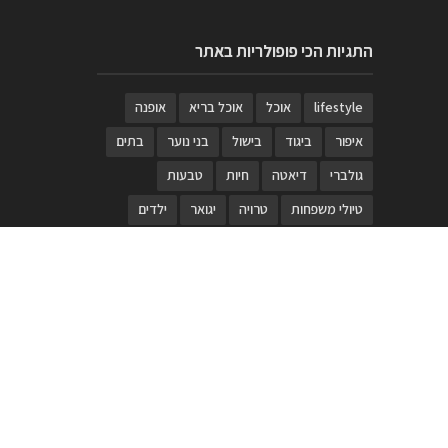
התגיות הכי פופולריות באתר
lifestyle
אוכל
אוכל בריא
אופנה
איפור
ביגוד
בישול
בני נוער
בתים
גולברי
דיאטה
חיות
טבעות
טיולי משפחות
טרויה
יגואר
ילדים
לנד רובר
מוזאון
מוזיקה
מטבחים
מכירות
משחק
משחקי קופסא
מתכונים
נעלים
סטייל
סטימצקי
סיורים
ספארי
עיצוב
עיצוב בית
פורים
פנים
פסטיבל דרום אדום
קוסמטיקה
קוסקוס
ריהוט
רכבים
תיירות
תיקים
תכשיטי יוקרה
תכשיטים