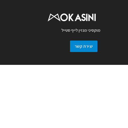
מוקסיני מגזין לייף סטייל
יצירת קשר
מגזין מוקסיני מכבד זכויות יוצרים ועושה מאמץ
לאתר את בעלי זכויות בצילומים המגיעים
למערכת. אם זיהיתם בפרסומנו צילום אשר יש
לכם זכויות בו, אתם רשאים לפנות אלינו ולבקש
לחדול מהשימוש באמצעות מייל :
prmokasini@gmail.com