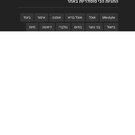
התגיות הכי פופולריות באתר
lifestyle
אוכל
אוכל בריא
אופנה
איפור
ביגוד
בישול
בני נוער
בתים
גולברי
דיאטה
חיות
טבעות
טיולי משפחות
טרויה
יגואר
ילדים
לנד רובר
מוזאון
מוזיקה
מטבחים
מכירות
משחק
משחקי קופסא
מתכונים
נעלים
סטייל
סטימצקי
סיורים
ספארי
עיצוב
עיצוב בית
פורים
פנים
פסטיבל דרום אדום
קוסמטיקה
קוסקוס
ריהוט
רכבים
תיירות
תיקים
תכשיטי יוקרה
תכשיטים
תערוכה
תפריטים
בניית האתר
https://www.PRonline.co.il/