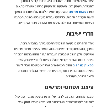
עשר שנים לפחות. נוחות העובדים היא מרכיב קריטי במתכון
להצלחת העסק. לכן, השקעה של העסק בריהוט משרדי מתאים
כמו
כסאות מחשב
המעניקים תמיכה לגבם של העובדים במשך
שעות העבודה הרבות, בדלפקי עבודה מעוצבים ובפינות המתנה
נעימות ומזמינות- הם אלה שיעשו את ההבדל עבור העובדים.
חדרי ישיבות
אחד החדרים בו נעשה השימוש התכוף ביותר בחברות רבות
בארץ, הוא כמובן חדר הישיבות. הוא מיועד לסיעור מוחות ארוכים
ומייגעים, ולכן חשוב שסביבת העבודה תהיה נוחה וברמה הגבוהה
ביותר. ריהוט משרדי יוקרתי הכולל כסאות לחדרי ישיבות, לצד
כסאות מנהלים
נוחים המאפשרים שהייה ממושכת מבלי ליצור
בעיות בכאבי גב או צוואר, מבטיח את המשך הצלחת החברה
ודואג לרווחת העובדים.
עיצוב אסתטי ומרשים
מעבר לנוחות, חשוב גם לדבר על הנראות. עסק מכובד אינו יכול
להרשות לעצמו להציב סטנדרטים עיצוביים נמוכים. עסק צריך