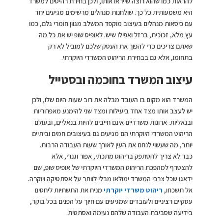
להראות כמו שהוא רוצה שייראו אותו, ולכן בחירת רהיטים למשרד
היא משמעותית כל כך. שולחנות מנהלים מרשימים מגיעים יחד
עם כיסאות מנהלים בעיצוב מוקפד המשלב מגוון חומרי גלם, כמו
עץ מלא, זכוכית, ברזל ואפילו שיש. לאופיס שופ יש את כל מה
שאתם צריכים כדי להפוך את העסק שלכם למוביל לא רק
בתחומו, אלא גם בבחירת הריהוט המשרדי היוקרתי.
עיצוב המשרד בחוכמה ובסטייל
המשרד הוא מקום בו העובד מבלה את רוב שעות היום שלו, ולכן
יש לעצב אותו מצד אחד ביעילות ומצד שני להימנע מאפרוריות
ובנאליות. ארונות משרדיים אינם חייבים להיות בנאליים, ובעולם
הריהוט המשרדי היוקרתי הם מגיעים גם בעיצובים חמים וביתיים
יותר, מה שעשוי לנחם את העין לאורך שעות העבודה הרבות.
כבר לא צריך להסתפק בריהוט מתכתי, אפור וגנרי, אלא
להצטרף למהפכת הריהוט המשרדי היוקרתי של אופיס שופ, שם
ידאגו שכל צרכי המשרד ימולאו מבלי לוותר על אסתטיקה ויוקרה.
אל תשכחו,
ריהוט משרדי יוקרתי
מניח את התשתיות ליחסים
עסקיים רציניים ולעובדים שמגיעים עם חיוך על הפנים בכל בוקר,
בידיעה שסביבת העבודה שלהם נעימה ואסתטית.