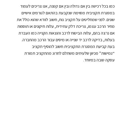
כמו בכל רכישה בין אם גדולה ובין אם קטנה, אנו צריכים לעמוד
במסגרת תקציבית מסוימת שנקבעת בהתאם לגורמים אישיים
שונים. לפני שמחליטים על תקציב נוח, חשוב לוודא שהוא כולל את
מחיר הרכב עצמו, צריכת דלק עתידית, עלות תיקונים או תוספות
אם נרצה בהם, עלות הביטוח לרכב והוצאות הקנייה כמו העברת
בעלות, בדיקה לרכב יד שנייה או מיסים עבור הרכב מהחברה.
בעת קביעת המסגרת התקציבית חשוב להוסיף תקציב
“גמישות” מכיוון שלעיתים משתלם לחרוג מהתקציב תמורת
עסקה טובה במיוחד.
צרכים משפחתיים
המכונית שלכם צריכה להתאים למשפחה שלכם היום וגם בעוד
מספר שנים. אם יש לכם ילדים גדולים, חשבו האם כולם נוסעים
אתכם או רק חלק, או שמא יש לכם ילדים שהם חיילים שהתגייסו
לדוגמה ואינם נמצאים הרבה בבית. פן נוסף שכדאי להתייחס אליו
הוא כל הנהגים שאמורים לנהוג ולהשתמש ברכב. אם יש ילדים
גדולים שנוהגים תוכלו לשאול אותם לדעתם לגבי סוג הרכב הבא
שאתם חושבים לרכוש, אולי תהיינה להם תובנות מעניינות והם
יוכלו להביא אתכם לכיווני מחשבה חדשים.