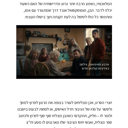
המלאכותי, נשמע הרבה יותר גרוע מדרישותיה של האם כשעוד
יכלה לדבר. הבן, הומוסקסואל אובד דרך שמתגורר עם אמו,
ומתמסר כל כולו לטיפול בה לעת זקנתה תוך ביטולו העצמי.
ארבע האימאות, צילום:
באדיבות קולנוע חדש
יוצרי הסרט, אכן מצליחים לעורר בצופה את הרצון לפרוץ למסך
ולסטור על פניו של הגיבור חדל האישים, או לפחות לבעוט בישבנו
ולומר לו – חליק, תתקדם! כשהבן מצליח סוף סוף לפרוץ ולכתוב
ספר מצליח, ואנשי יחסי הציבור שלו מארגנים לו מסע יח”צ