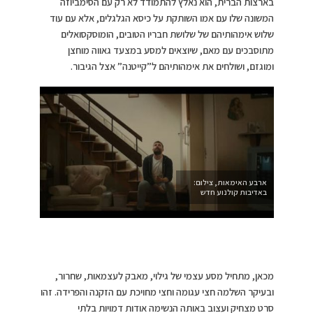
בארצות הברית, הוא נאלץ להתמודד לא רק עם הסימביוזה
המשונה שלו עם אמו השותקת על כיסא הגלגלים, אלא עם עוד
שלוש אימהותיהם של שלושת חבריו הטובים, הומוסקסואלים
מתוסבכים עם מאם, שיוצאים למסע במצעד גאווה מוחצן
ומוגזם, ושולחים את אימהותיהם ל”קייטנה” אצל הגיבור.
ארבע האימאות, צילום:
באדיבות קולנוע חדש
מכאן, מתחיל מסע עצמי של גילוי, מאבק לעצמאות, שחרור,
ובעיקר השלמה חצי עגומה וחצי מחויכת עם הזקנה והפרידה. זהו
סרט מצחיק ועצוב באותה הנשימה אודות דמויות בלתי