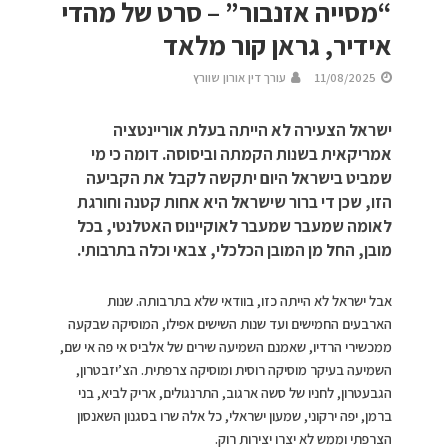
“מסייה אזנבור” – סרט של מהדי
אידיר, גראן קור מלאד
11/08/2025
עורך דין אורון שוורץ
ישראל הצעירה לא הייתה בעלת אוריינטציה
אמריקאית בשנות הקמתה וביסוסה. דומה כי מי
שמביט בישראל היום יתקשה לקבל את הקביעה
הזו, שכן די ברור שישראל היא אחות קטנה וחורגת
לאומה שמעבר שמעבר לאוקיינוס האטלנטי, בכל
מובן, החל מן המובן הכלכלי, צבאי וכלה בתרבותי.
אבל ישראל לא הייתה כזו, בוודאי שלא בתרבותה. שנות
הארבעים החמישים ועד שנות השישים אפילו, המוסיקה שבקעה
ממכשירי הרדיו, שאמנם השמיעה שירים של אלביס אי פה אי שם,
השמיעה בעיקר מוסיקה רוסית ומוסיקה צרפתית. הצ’יזבטרון,
הגבעטרון, לחניו של סשה ארגוב, התרנגולים, אריק לביא, בני
ברמן, יפה ירקוני, שמעון ישראלי, כל אלה שרו בסגנון השאנסון
הצרפתי וממש לא יצרו יצירות רוק.