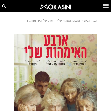
עמוד הבית
»
“ארבע האמהות שלי” – סרט של דארן תורנטון