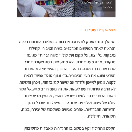
“גאווה גברית”, צילום: ניר
סלקמן
>>>שקופים עוקצים…
המהלך הזה מעניק לתערוכה את כוחה. בשנים האחרונות הפכה
הנראות לאחד המושגים המרכזיים בשיח הציבורי. קהילות
נאבקות על ייצוג, על מקום ועל קול. “גאווה גברית” מגיעה
מנקודת מבט מעט אחרת. היא מתעניינת במה שקורה אחרי
שהנראות כבר הושגה. ברגע בו הזיכרון האישי יוצא מהמרחב
הפרטי ופוגש את העין הציבורית.בדיזנגוף סנטר אפשר לצאת
לקנות מטען לאייפון ולחזור עם שיעור קטן בזהות, זיכרון וחשיפה.
לא הרבה קירות יודעים לעשות את זה. נועם חורב מגיע אל הקיר
כאחד הכותבים הבולטים בישראל. מושיק גלאמין מביא איתו
עולם של עיצוב וטלוויזיה. שחר טבוך מייצג דור שגדל בתוך
הרשתות החברתיות. אחרים מגיעים מעולמות של יצירה, במה,
תקשורת וחיי לילה.
הקסם מתחיל דווקא במקום בו ההגדרות מאבדות מחשיבותן.