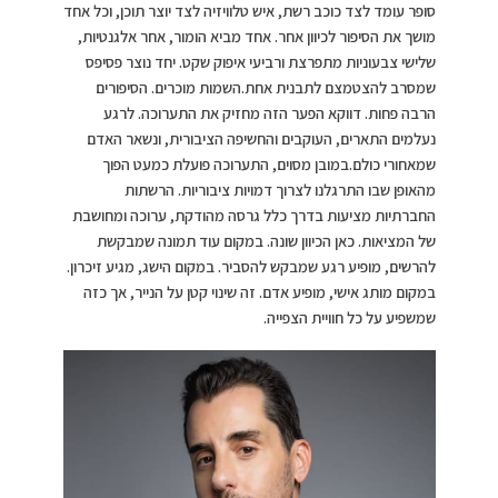
סופר עומד לצד כוכב רשת, איש טלוויזיה לצד יוצר תוכן, וכל אחד
מושך את הסיפור לכיוון אחר. אחד מביא הומור, אחר אלגנטיות,
שלישי צבעוניות מתפרצת ורביעי איפוק שקט. יחד נוצר פסיפס
שמסרב להצטמצם לתבנית אחת.השמות מוכרים. הסיפורים
הרבה פחות. דווקא הפער הזה מחזיק את התערוכה. לרגע
נעלמים התארים, העוקבים והחשיפה הציבורית, ונשאר האדם
שמאחורי כולם.במובן מסוים, התערוכה פועלת כמעט הפוך
מהאופן שבו התרגלנו לצרוך דמויות ציבוריות. הרשתות
החברתיות מציעות בדרך כלל גרסה מהודקת, ערוכה ומחושבת
של המציאות. כאן הכיוון שונה. במקום עוד תמונה שמבקשת
להרשים, מופיע רגע שמבקש להסביר. במקום הישג, מגיע זיכרון.
במקום מותג אישי, מופיע אדם. זה שינוי קטן על הנייר, אך כזה
שמשפיע על כל חוויית הצפייה.