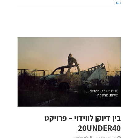
הגב
Pieter-Jan DE PUE,
צילום: מרינקה
בין דיוקן לווידוי – פרויקט
20UNDER40
04/06/2026
לין סלומון