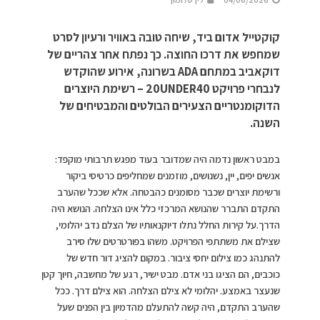
קוקטייל אדום ביד, שיחה טובה באוויר ורעיון לסרט
שמחפש את דרכו החוצה. כך נפתח אחר צהריים של
דוקאביב במתחם ADA בשרונה, אירוע שהוקדש
לנבחרי פרויקט 20UNDER40 – רשימת היוצרים
הדוקומנטריים הצעירים הבולטים והמבטיחים של
השנה.
במבט ראשון נדמה היה שמדובר בעוד מפגש תרבותי מוקפד:
אנשים יפים, יין, נשנושים, מוזמנים שמחליפים כרטיסי ביקור
ורשימת יוצרים שכבר מסומנים כהבטחה. אלא שככל שהערב
התקדם התברר שהנושא המרכזי כלל אינו הצלחה. הנושא היה
הדרך.על קירות החלל נתלו דיוקנאותיו של הצלם נדב יהלומי,
שצילם את משתתפי הפרויקט. משהו בפורטרטים שלו סירב
להתנהג כמו צילום יחסי ציבור. במקום להציג דור חדש של
כוכבים, הם הציגו בני אדם. מבט ישיר, רגע של מחשבה, חיוך קטן
שנעצר באמצע. יהלומי לא צילם הצלחה. הוא צילם דרך. ככל
שהערב התקדם, היה קשה להתעלם מהדמיון בין הפנים שעל