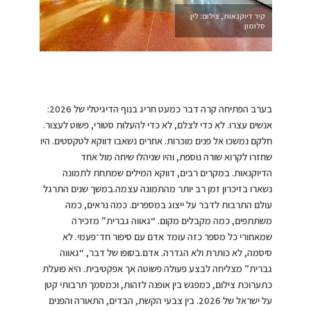
קיר דיוקנאות, צילום: לין
סלומון
בערב הפתיחה קרה דבר כמעט חריג בנוף הדיגיטלי של 2026:
אנשים עצרו. לא כדי לצלם, לא כדי להעלות סטורי, פשוט לעצור.
חלקם נמשכו אל פנים מוכרות. אחרים נשאבו דווקא לטקסטים. היו
שחזרו לקרוא שורה נוספת, והיו שניהלו שיחה מול אחד
הדיוקנאות. במקרים רבים, דווקא המילים שמתחת לתמונה
נשארו בזיכרון זמן רב יותר מהתמונה עצמה.במשך שנים התרגל
עולם התרבות לדבר על ייצוג במספרים. כמה נראים, כמה
משתתפים, כמה מקבלים מקום. “גאווה גברית” מזכירה
שמאחורי כל מספר כזה עומד אדם עם סיפור חד־פעמי. לא
סיסמה, לא כותרת ולא הגדרה. אדם.בסופו של דבר, “גאווה
גברית” מצליחה לבצע פעולה פשוטה אך אפקטיבית. היא פועלת
כתערוכת צילום, כמפגש בין אופנה לזהות, וכמסמך תרבותי קטן
על ישראל של 2026. בין צבעי הקשת, הבדים, התאורה והפנים