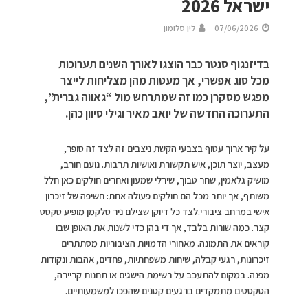
ישראל 2026
07/06/2026
לין סלומון
בדיזנגוף סנטר כבר הוצגו לאורך השנים תערוכות
מכל סוג אפשרי, אך מעטות מהן מצליחות לייצר
מפגש מסקרן כמו זה שמתרחש מול “גאווה גברית”,
התערוכה החדשה של יואב מאיר וגילי סיוון כהן.
על קיר ארוך עטוף בצבעי הקשת ניצבים זה לצד זה סופר,
מעצב, יוצר תוכן, איש תקשורת ואושיות תרבות. נועם חורב,
מושיק גלאמין, שחר טבוך, שירלי שמעון ואחרים חולקים כאן חלל
משותף, אך יותר מכל הם חולקים פעולה אחת: חשיפה של זיכרון
אישי במרחב ציבורי.לצד כל דיוקן שצילם ניר סלקמן מופיע טקסט
קצר. כמה שורות בלבד, אך די בהן כדי לשנות את האופן שבו
קוראים את התמונה. מאחורי הדמויות הציבוריות מסתתרים
זיכרונות, רגעי קבלה, שיחות משפחתיות, פחדים, אהבות ונקודות
מפנה. במקום להתעכב על רשימת הישגים או תחנות קריירה,
הטקסטים מתמקדים ברגעים קטנים שהפכו למשמעותיים.