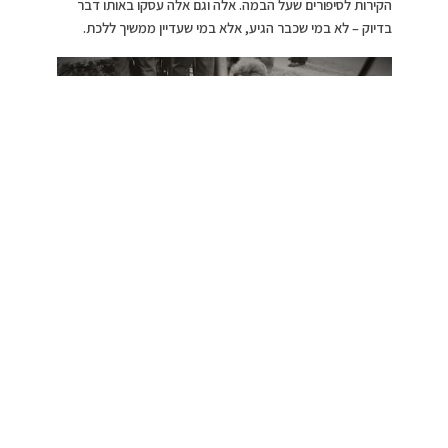
הקירות לסיפורים שעל הבמה. אלה וגם אלה עסקו באותו דבר
בדיוק – לא במי שכבר הגיע, אלא במי שעדיין ממשיך ללכת.
האישה בלבן, צילום: נ.בן
עמי, באדיבות כאן11
>>>הלב דופק…
אם קורות חיים מספרים איך הצלחת, “כישלון מפואר” סיפר איך
נשארת במשחק. על הבמה לא ישבו אנשים שניצחו. ישבו אנשים
שסירבו לפרוש. דווקא שם, הרחק מההצלחות המצוחצחות,
התחבאה היצירה. לא בכותרות, אלא ברגעים שבין ניסיון אחד
לזה שאחריו. ברעיונות שלא התרוממו מיד, בספקות, בדחיות
ובבחירה לחזור שוב אל שולחן העבודה גם כשאין הבטחה שמשהו