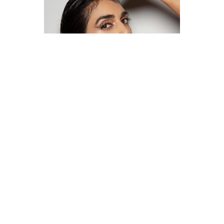
לירז צ’רכי צילום: שי פרנקו
>>>קלן 75…
לירז צ’רכי מסרה: “מה שחיבר אותי ל־ALDO הוא לא רק