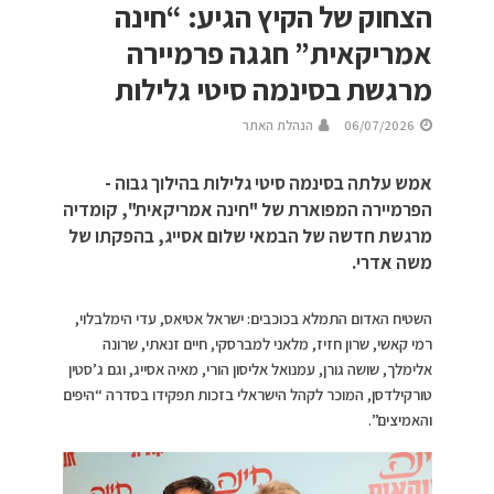
הצחוק של הקיץ הגיע: “חינה
אמריקאית” חגגה פרמיירה
מרגשת בסינמה סיטי גלילות
06/07/2026
הנהלת האתר
אמש עלתה בסינמה סיטי גלילות בהילוך גבוה -
הפרמיירה המפוארת של "חינה אמריקאית", קומדיה
מרגשת חדשה של הבמאי שלום אסייג, בהפקתו של
משה אדרי.
השטיח האדום התמלא בכוכבים: ישראל אטיאס, עדי הימלבלוי,
רמי קאשי, שרון חזיז, מלאני למברסקי, חיים זנאתי, שרונה
אלימלך, שושה גורן, עמנואל אליסון הורי, מאיה אסייג, וגם ג’סטין
טורקילדסן, המוכר לקהל הישראלי בזכות תפקידו בסדרה “היפים
והאמיצים”.