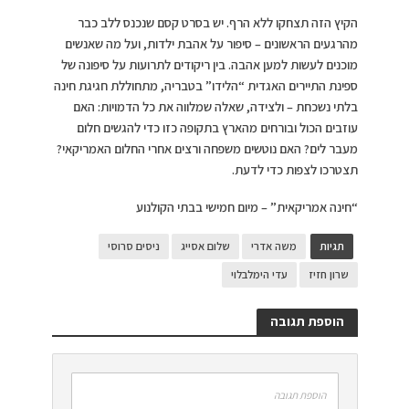
הקיץ הזה תצחקו ללא הרף. יש בסרט קסם שנכנס ללב כבר
מהרגעים הראשונים – סיפור על אהבת ילדות, ועל מה שאנשים
מוכנים לעשות למען אהבה. בין ריקודים לתרועות על סיפונה של
ספינת התיירים האגדית “הלידו” בטבריה, מתחוללת חגיגת חינה
בלתי נשכחת – ולצידה, שאלה שמלווה את כל הדמויות: האם
עוזבים הכול ובורחים מהארץ בתקופה כזו כדי להגשים חלום
מעבר לים? האם נוטשים משפחה ורצים אחרי החלום האמריקאי?
תצטרכו לצפות כדי לדעת.
“חינה אמריקאית” – מיום חמישי בבתי הקולנוע
תגיות
משה אדרי
שלום אסייג
ניסים סרוסי
שרון חזיז
עדי הימלבלוי
הוספת תגובה
הוספת תגובה