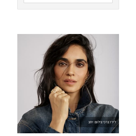
לירז צרכי צילום: יחצ