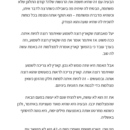
הבעיה עם זה שהיא חשפה את הרגשות שלה? קודם התלונן שלא
משתפת, הבטיח לה שיהיה פה בשבילה כשתרצה לדבר איתו,
וכשהיא מדברת ומשתפת – הוא תוקף אותה ומנסה בכל כוחות
להוכיח לה שהיא טועה והוא הצודק.
יעל מאבחנת שקארין רוצה לשמוע שאיתמר רוצה להיות איתה.
ככה פשוט. אז איתמר אומר את מה שקארין רוצה לשמוע, וזה
בערך עובד כי בהמשך קארין אומרת למצלמות זה באמת עשה
לה טוב.
אבל האמת היא שזה ממש לא נכון. קארין לא צריכה לשמוע
שאיתמר רוצה אותה. קארין צריכה לראות במעשים שהוא רוצה
אותה. ובמעשים – זה להיות איתה לפחות חלק מהזמן כשאין
מצלמות כדי לבנות את הזוגיות ביניהם.
את זה הוא לא עושה, ויש להניח שגם לא יעשה בפעם הבאה
שהמצלמות יכבו. הבעיה היא שהיא מאוד מעוניינת באיתמר, ולכן
כשהוא מחרטט אותה באמצעות מילים יפות, היא נוטה להיסחף
באשליה.
מה שכן, קארין חושפת שאחרי היום ה-42 היא לא תישאר עם