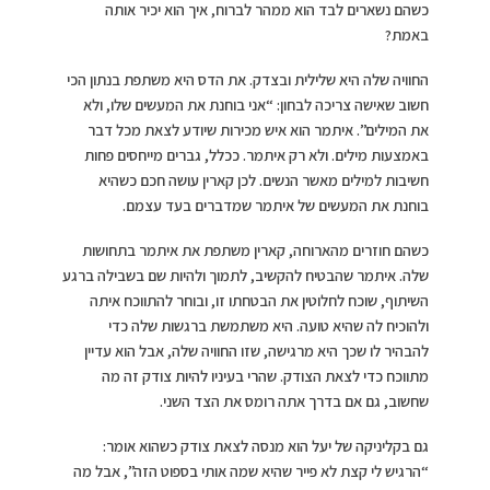
כשהם נשארים לבד הוא ממהר לברוח, איך הוא יכיר אותה
באמת?
החוויה שלה היא שלילית ובצדק. את הדס היא משתפת בנתון הכי
חשוב שאישה צריכה לבחון: “אני בוחנת את המעשים שלו, ולא
את המילים”. איתמר הוא איש מכירות שיודע לצאת מכל דבר
באמצעות מילים. ולא רק איתמר. ככלל, גברים מייחסים פחות
חשיבות למילים מאשר הנשים. לכן קארין עושה חכם כשהיא
בוחנת את המעשים של איתמר שמדברים בעד עצמם.
כשהם חוזרים מהארוחה, קארין משתפת את איתמר בתחושות
שלה. איתמר שהבטיח להקשיב, לתמוך ולהיות שם בשבילה ברגע
השיתוף, שוכח לחלוטין את הבטחתו זו, ובוחר להתווכח איתה
ולהוכיח לה שהיא טועה. היא משתמשת ברגשות שלה כדי
להבהיר לו שכך היא מרגישה, שזו החוויה שלה, אבל הוא עדיין
מתווכח כדי לצאת הצודק. שהרי בעיניו להיות צודק זה מה
שחשוב, גם אם בדרך אתה רומס את הצד השני.
גם בקליניקה של יעל הוא מנסה לצאת צודק כשהוא אומר:
“הרגיש לי קצת לא פייר שהיא שמה אותי בספוט הזה”, אבל מה