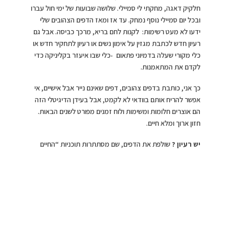
חלקיק דאגה, מחקתי לי סמיילי. שלושה שבועות של ימי חול עברו
ובכל יום סמיילי נוסף נמחק. עד אז ומאז הדפים הצהובים שלי
ידעו לא מעט רשימות: לקנות לחם בריא, מרכך כביסה. אבל גם
רעיון חדש לכתבת מגזין על אימון נשים או רעיון לתחקיר חדש או
כלי מקורי שעלה בדמיוני פתאום -כלי שבו איעזר בקליניקה כדי
לקדם את המתאמנות.
כך אני, כותבת בדפים צהובים, דפים שאינם נייר אבל אישיים, אי
אפשר להריח אותם בוודאי לא לקמט, אבל בעידן הדיגיטלי הזה
הם אוצרים חלומות ומשימות ולוח זמנים מפורט לשנים הבאות.
חזון ארוך ומלא חיים.
יש רעיון ?
שולפת את הדפים, שם מסתתרות תוכניות “החיים
החדשים שלי”, שם כתבתי יומיים אחרי שגיליתי את הגוש בשד,
ששום דבר לא יעצור את חיי ותוכניותיי. מכאן, מן הנקודה הנמוכה
הזו, רק אחלים. וכשבאו בעקבותיה של הנקודה הנמוכה הזו עוד
משברים, נשלפו הדפים, נכתבו החזון, התוכניות וסדר הימים.
תמיד הם איתי, מסדרי היום-יום שלי, מסדרי העתיד –
הדפים הצהובים שלי.