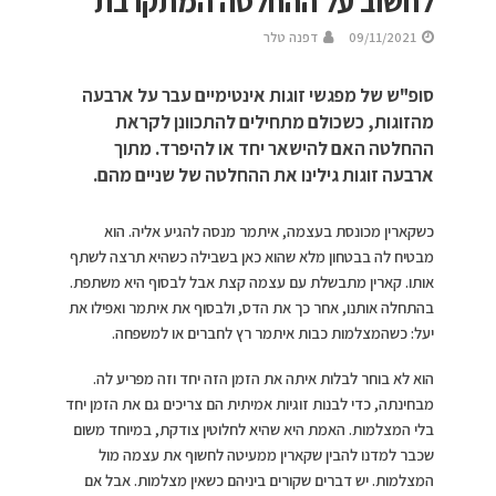
לחשוב על ההחלטה המתקרבת
09/11/2021
דפנה טלר
סופ"ש של מפגשי זוגות אינטימיים עבר על ארבעה
מהזוגות, כשכולם מתחילים להתכוונן לקראת
ההחלטה האם להישאר יחד או להיפרד. מתוך
ארבעה זוגות גילינו את ההחלטה של שניים מהם.
כשקארין מכונסת בעצמה, איתמר מנסה להגיע אליה. הוא
מבטיח לה בבטחון מלא שהוא כאן בשבילה כשהיא תרצה לשתף
אותו. קארין מתבשלת עם עצמה קצת אבל לבסוף היא משתפת.
בהתחלה אותנו, אחר כך את הדס, ולבסוף את איתמר ואפילו את
יעל: כשהמצלמות כבות איתמר רץ לחברים או למשפחה.
הוא לא בוחר לבלות איתה את הזמן הזה יחד וזה מפריע לה.
מבחינתה, כדי לבנות זוגיות אמיתית הם צריכים גם את הזמן יחד
בלי המצלמות. האמת היא שהיא לחלוטין צודקת, במיוחד משום
שכבר למדנו להבין שקארין ממעיטה לחשוף את עצמה מול
המצלמות. יש דברים שקורים ביניהם כשאין מצלמות. אבל אם