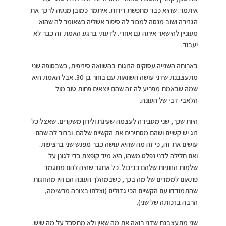
איתמר. שהיא כבר מחפשת דירות. איתמר כמובן מנסה לרכך את
הגזירה ושוב מנסה למכור לה סיפור אשליה כשאומר לה שהוא
מעוניין להישאר איתה גם אחרי. לדעתי ברגע האמת זה כבר לא
יעבוד.
בארוחה השנייה עסוקים הזוגות בהשוואה סיזיפית, כשבסופה שני
מתעצבנת שדני עושה השוואות עם בחור בן 30. אבל האמת היא
שמה שבאמת מפריע לה זה שהם יוצאים פחות טוב מול
הלאבי-דבי של העונה.
היות שכך, שני מסבירה לעצמה שעינת ולירון משקרים. שאצל כל
זוג יש קשיים ושהם מסתירים את הקשיים שלהם. וברור לה שהם
עושים את זה, כי זה מה שהיא עושה כבר מפגש שני ברציפות.
ואם חלילה לדני נפלט משהו, היא מיד קופצת כדי לגונן על
שלמות הזוגיות שלהם כביכול. כל אתגר שהיה להם מתגמד
פתאום לממדים של מה בכך, כשבמהלך העונה הם היו מהזוגות
שהתמודדו עם הקשיים הכי גדולים (וצלחו בצורה מרשימה,
הרבה בזכותה של שני).
שני מתעצבנת שדני רואה את מה שאין ולא מתסכל על מה שיש.