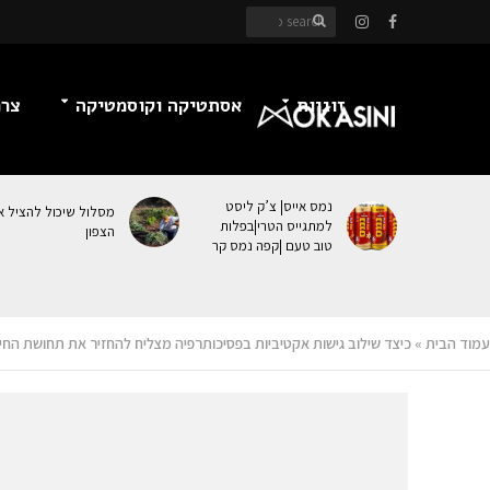
זוגיות
אסתטיקה וקוסמטיקה
צרכ
נמס אייס| צ’ק ליסט
מסלול שיכול להציל א
למתגייס הטרי|בפלות
הצפון
טוב טעם |קפה נמס קר
עמוד הבית
»
כיצד שילוב גישות אקטיביות בפסיכותרפיה מצליח להחזיר את תחושת החיונ