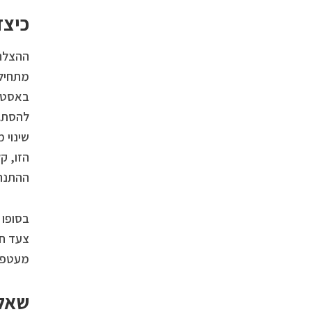
כיצד
ההצלח
מתחילי
באסטרט
להסתגר
שינוי 
הזו, ק
ההתנהג
בסופו 
צעד חש
מעטפת 
שאלו