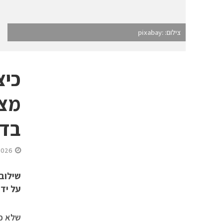
צילום: :pixabay
כיצ
מצל
בדכ
2026
שילוב
על ידי
שלא כמ