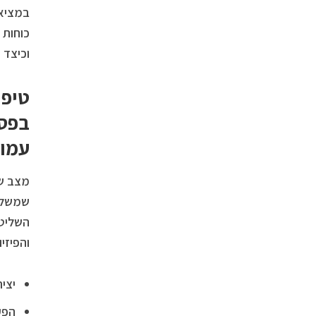
במציאו
כוחות 
וכיצד 
טיפו
בפסי
עמו
מצב של
שמשלב 
השליטה
והפיזי
יצי
הפע