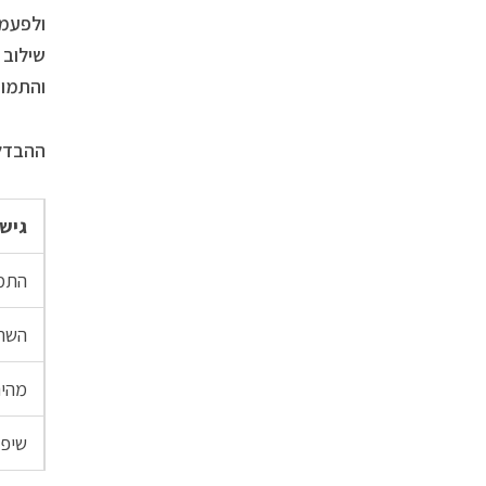
ולפעמי
שילוב 
והתמוד
ההבדלי
גיש
התמק
השתת
מהיר
שיפו