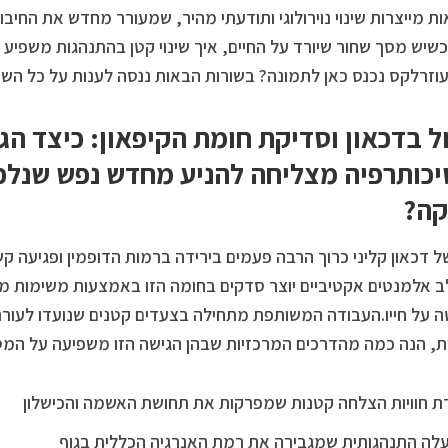
ת מייצרות שינוי נוירולוגי ותודעתי מהיר, שמעורר מחדש את החיבו
כשיש מסך שחור שיורד על החיים, איך שינוי קטן בהתנהגות משפיע 
עוזרלקס נכנס כאן לתמונה? בשורות הבאות ננסה לענות על כל השא
ל בדכאון וסדיקת חומת הקיפאון: כיצד ה
כותרפיה מצליחה להניע מחדש נפש שנלכ
קה?
 דכאון קליני כרוך הרבה פעמים בירידה ברמות הדופמין ופגיעה קש
אלמנטים אקטיביים יוצר סדקים בחומה הזו באמצעות משימות מ
 על חייו.העבודה המשותפת מתחילה בצעדים קטנים שנועדו לעור
ות, הנה כמה מהדרכים המרכזיות שבהן הגישה הזו משפיעה על המט
רת חוויות הצלחה קטנות שמפרקות את תחושת האשמה והכישלון
לה התנהגותית שמגבירה את רמת האנרגיה הכללית בגוף