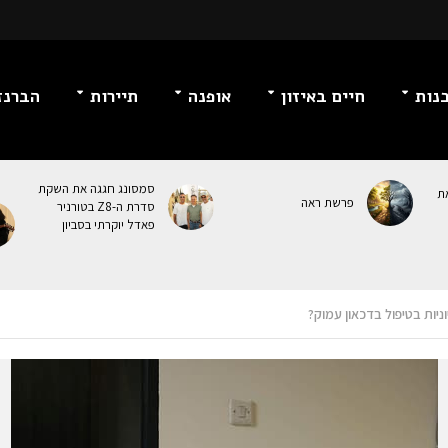
נות
חיים באיזון
אופנה
תיירות
הברנז
סמסונג חגגה את השקת
ת
פרשת ראה
סדרת ה-Z8 בטורניר
פאדל יוקרתי בסביון
יות בטיפול בדכאון עמוק?