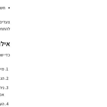
חשי
צעדים 
להתחיל
אילו
כדי שה
מיפ
הגד
נית
אמ
הער