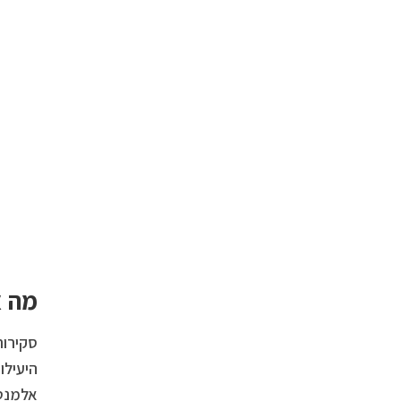
מה א
סקירות
היעילו
אלמנטי