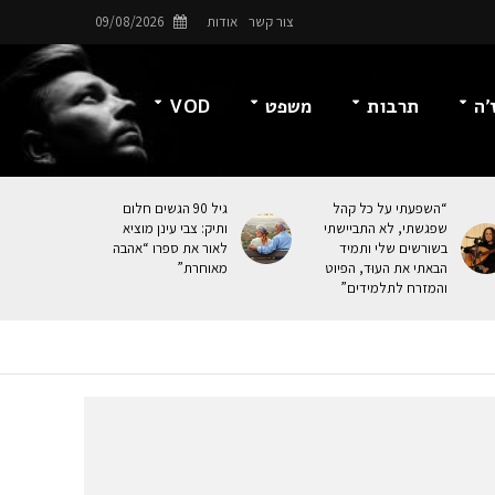
צור קשר
אודות
09/08/2026
’ה
תרבות
משפט
VOD
“השפעתי על כל קהל
גיל 90 הגשים חלום
שפגשתי, לא התביישתי
ותיק: צבי עינן מוציא
בשורשים שלי ותמיד
לאור את ספרו “אהבה
הבאתי את העוּד, הפיוט
מאוחרת”
והמזרח לתלמידים”