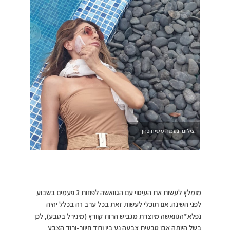
צילום: נעמה משיח כהן
מומלץ לעשות את העיסוי עם הגוואשה לפחות 3 פעמים בשבוע
לפני השינה. אם תוכלי לעשות זאת בכל ערב זה בכלל יהיה
נפלא.*הגוואשה מיוצרת מגביש הרווז קוורץ (מינירל בטבע), לכן
בשל היותה אבן טבעית צבעה נע בין ורוד חיוור-ורוד הצבע