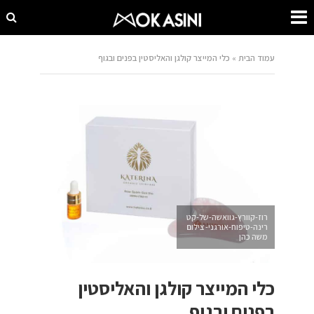
עמוד הבית
»
כלי המייצר קולגן והאליסטין בפנים ובגוף
רוז-קוורץ-גוואשה-של-קט
רינה-טיפוח-אורגני- צילום
משה כהן
כלי המייצר קולגן והאליסטין
בפנים ובגוף