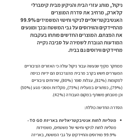
ניקול, מותג עזרי הבית והניקיון מבית קימברלי
קלארק, מרחיב את סדרת המוצרים
האנטיבקטריאליים לניקוי וחיטוי המשמידים 99.9%
מהחיידקים והווירוסים על גבי המשטח ובכך ומונעים
את הפצתם. המוצרים החדשים פותחו בעקבות
המודעות הגוברת לשמירה על סביבה נקייה
מחיידקים ווירוסים גם בבית.
ממחקר מקיף שנעשה עבור ניקול עולה כי האזורים הציבוריים
המעוררים חשש בקרב מרבית מהצרכנים הם ידיות כניסה
למקומות (82%), עגלות סופר (80%), שירותים ציבוריים
(79%), כפתורים במעלית (75%), מקלדות ומסכי מגע (50%)
וכן מטבחון משותף במקום העבודה (42%).
הסדרה החדשה כוללת:
מטליות לחות אנטיבקטריאליות באריזת
TO GO
–
מטליות לחות לניקוי וחיטוי של משטחים, משמידות
99.9% מוירוסים והחיידקים על גבי המשטח, באריזה