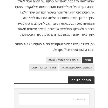
אורגני
“
זוהי הזדמנות לשפר את מרקם עור הפנים מבלי לשלם
הרבה כסף ואפילו מבלי לצאת מהבית! פשוט יש להקפיד ולעסות
את הפנים לפני השינה ולהיווכח בשיפור המדהים שקורה לנגד
עיניך.במהלך השנים האחרונות עלתה המודעות לכלי הזה
והגוואשה נמכרת במקומות רבים. חשוב לשים לב לרכוש גוואשה
איכותית ולא חיקוי מפלסטיק או זכוכית.גוואשה איכותית תישאר
איתך לאורך שנים ותעשה עבודה מושלמת לעור הפנים שלך.
ניתן להשיג עכשיו במחיר השקה של 99 ₪ במקום 120 ₪ באתר
החברה https://katerina.co.il/
תגיות
טיפול פנים בעזרת גוואשה
הפחתת קמטים עם גוואשה
גאוושה על עור הפנים
הוספת תגובה
הוספת תגובה