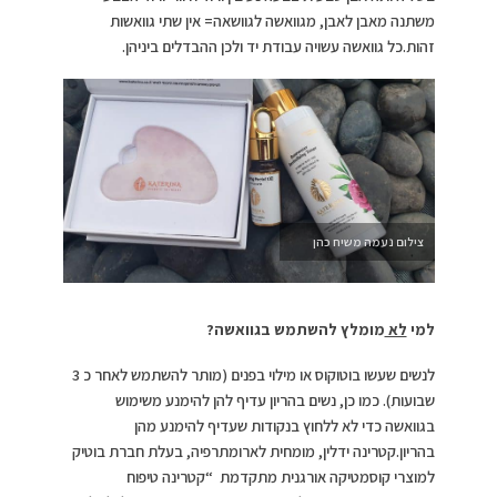
משתנה מאבן לאבן, מגוואשה לגוושאה= אין שתי גוואשות
זהות.כל גוואשה עשויה עבודת יד ולכן ההבדלים ביניהן.
צילום נעמה משיח כהן
למי
לא
מומלץ להשתמש בגוואשה?
לנשים שעשו בוטוקוס או מילוי בפנים (מותר להשתמש לאחר כ 3
שבועות). כמו כן, נשים בהריון עדיף להן להימנע משימוש
בגוואשה כדי לא ללחוץ בנקודות שעדיף להימנע מהן
בהריון.
קטרינה ידלין, מומחית לארומתרפיה, בעלת חברת בוטיק
למוצרי קוסמטיקה אורגנית מתקדמת “קטרינה טיפוח