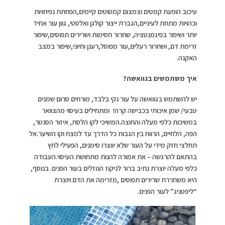
עיכוב הופעת קמטים וצמצום קמטוטים קיימים,הפחתת נפיחויות
וכהויות מתחת לעיניים,הגברת ייצור קולגן ואלסטי, גוון עור אחיד
יותר ושיפור בפיגמנטציה, שחרור חסימות ושרירים תפוסים,שיפור
זרימת דם, ושחרור רעלים,עור מפוסל,רענן וחיוני,שיפור במצב
האקנה.
איך משתמשים בגוואשה?
יש להשתמש בגוואשה על עור נקי בלבד, מורחים סרום שמנים
טבעי/ שמן איכותי בכבישה קרה! ומתחילים בעיסוי מהצוואר
במשיכות כלפי מעלה והחוצה.המשיכי לקו הלסת, איזור הסנטר,
הפה, הלחיים, הרווח בין הגבות כל הדרך עד למצח וקו השיער.אל
תחלצי חזק מידי על העור שלא יווצרו סימנים, הפעילי לחץ
בהתאם להרגשה – את אמורה להנות מתחושת העיסוי.העבודה
כלפי מעלה יוצרת נתיב ברור לניקוז הנוזלים בעור הפנים. בנוסף,
היא משחררת שרירים תפוסים ,מזרימה את הדם ויוצרת
“ליפטניג” לעור הפנים.