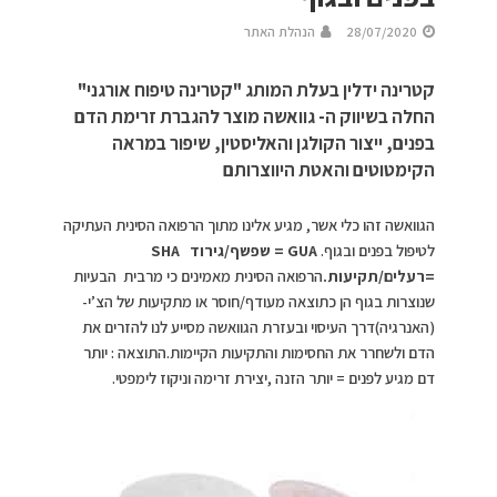
28/07/2020
הנהלת האתר
קטרינה ידלין בעלת המותג "קטרינה טיפוח אורגני"
החלה בשיווק ה- גוואשה מוצר להגברת זרימת הדם
בפנים, ייצור הקולגן והאליסטין, שיפור במראה
הקימטוטים והאטת היווצרותם
הגוואשה זהו כלי אשר, מגיע אלינו מתוך הרפואה הסינית העתיקה
לטיפול בפנים ובגוף.
GUA
= שפשף/גירוד
SHA
=רעלים/תקיעות.
הרפואה הסינית מאמינים כי מרבית הבעיות
שנוצרות בגוף הן כתוצאה מעודף/חוסר או מתקיעות של הצ’י-
(האנרגיה)דרך העיסוי ובעזרת הגוואשה מסייע לנו להזרים את
הדם ולשחרר את החסימות והתקיעות הקיימות.התוצאה : יותר
דם מגיע לפנים = יותר הזנה ,יצירת זרימה וניקוז לימפטי.