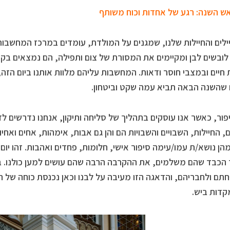
 השנה: רגע של אחדות וכוח משותף
ילים והחיילות שלנו, שמגנים על המולדת, עומדים במרכז המחשבות
לובשים לבן ומקיימים את המסורת של צום ותפילה, הם נמצאים בקוו
חיים ובמצבי חוסר ודאות. המחשבות עליהם מלוות אותנו ביום הזה
 שהשנה הבאה תביא עמה שקט וביטחון.
יפור, כאשר אנו עוסקים בתהליך של סליחה ותיקון, אנחנו נדרשים ל
ם, החיילות, השבויים והשבויות הם והן גם אבות, אימהות, אחים ואח
הן נושא/ת עמו/עימה סיפור אישי, חלומות, פחדים ואהבות. זהו יום
הכבד שהם משלמים, את ההקרבה הרבה שהם עושים למען כולנו. בע
ם ולחבריהם, והדאגה הזו מעיבה על לבנו וכאן נכנסת כוחה של 
דות ביש.