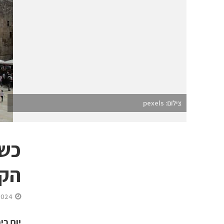
צילום: pexels
כשה
הקד
2024
יום כי