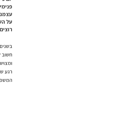
פנימי
עצמנו 
על הש
רוצים 
בשנים 
חשוב ל
ומצויו
רגע של
המשפחו