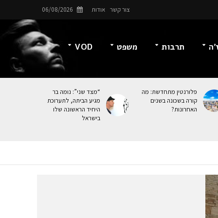
צור קשר
אודות
06/08/2026
’ה
תרבות
משפט
VOD
פלורנטין מתחדשת: מה
“מצד שני”: נומה בר
קורה בשכונה בשנים
מגיע הביתה, לתערוכת
האחרונות?
היחיד הראשונה שלו
בישראל