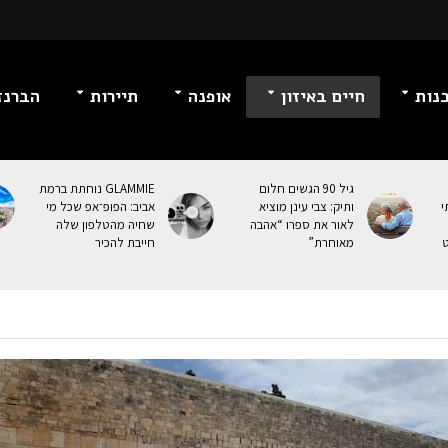
נות
חיים באיזון
אופנה
תיירות
הברנז
גיל 90 הגשים חלום
GLAMMIE נוחתת ברמת
י
ותיק: צבי עינן מוציא
אביב: הפופ־אפ שכל מי
לאור את ספרו “אהבה
שחיה מהטלפון שלה
ט
מאוחרת”
חייבת להכיר