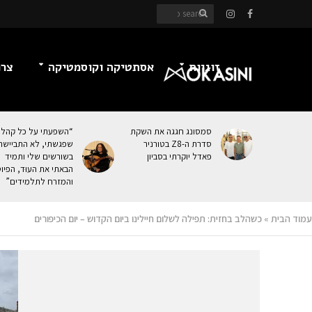
זוגיות
אסתטיקה וקוסמטיקה
צרכ
סמסונג חגגה את השקת
“השפעתי על כל קהל
סדרת ה-Z8 בטורניר
שפגשתי, לא התביישת
פאדל יוקרתי בסביון
בשורשים שלי ותמיד
הבאתי את העוּד, הפיו
והמזרח לתלמידים”
עמוד הבית
»
כשהלב בחזית: תפילה לשלום חיילינו ביום הקדוש – יום הכיפורים