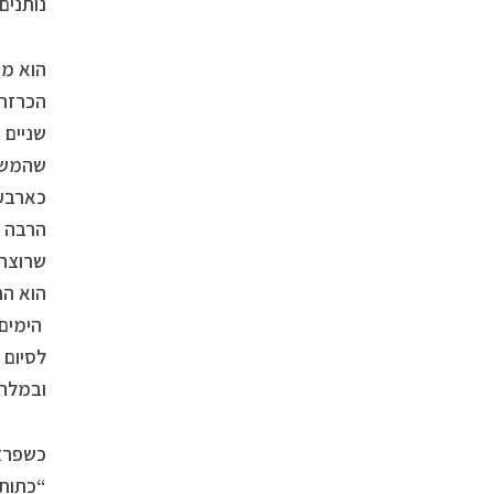
נותנים
כארבע 
הרבה ש
שרוצה 
ובמלח
כשפרצה מ
“כתותח