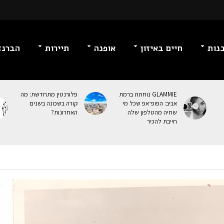
נות
חיים באיזון
אופנה
תיירות
הברנז
GLAMMIE נוחתת ברמת
פלורנטין מתחדשת: מה
אביב: הפופ־אפ שכל מי
קורה בשכונה בשנים
שחיה מהטלפון שלה
האחרונות?
חייבת להכיר