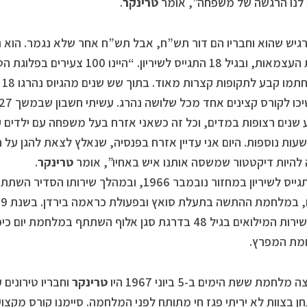
 לנו הרגשה של משפחה”, אומר
טרינקר
.
הכרזת העצמאות, ובגיל 18 התגייס לשירי
שנ
שנים רצופות במדים, וכל זה כשאני אזרח בעל משפחה עם ילדים 
עות נוספות. היום אני עדיין אזרח בפנסיה, שנאלץ לצאת להגן על 
להיות דיקטטור שמשסה אותנו איש באחיו”, אומר
טרינקר
.
הוא התגייס לשיריון במחזור נובמבר 1966, ובמהלך
לסיום שירות המילואים בגיל 48 בדרגת סגן אלוף השתתף במ
מת המפרץ.
לחמת ששת הימים ב-5 ביוני 1967 היו
טרינקר
וחבריו טירונים
ן בצוות לא יריתי פגז חי מתותח לפני המלחמה. סיימנו קורס מקצוע