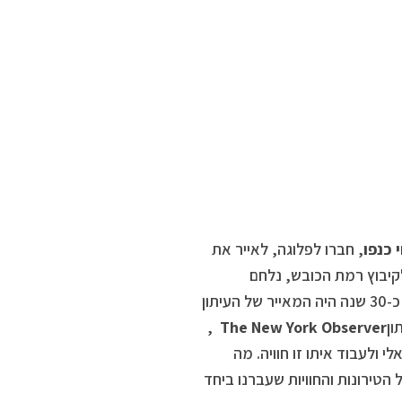
 כנפו
, חברו לפלוגה, לאייר את
קיבוץ רמת הכובש, נלחם
במלחמות ששת הימים ויום הכיפורים שאחריה חזר לארצות הברית. במשך כ-30 שנה היה המאייר של העיתון
ון
The New York Observer
,
י ולעבוד איתו זו חוויה. מה
מ-55 שנה, הדבק המאחד של הטירונות והחוויות שעברנו ביחד