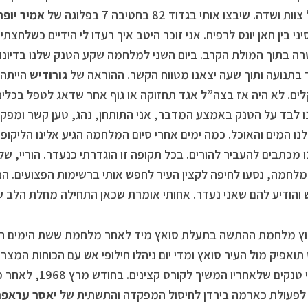
 ושדה. שיבצו אותי בגדוד 82 בחטיבה 7 בפלוגה של
אמיר יופה
סיני בין חאן יונס לרפיח. אני זוכר היטב איך רעדו לי הידיים כשלחצ
ה בתוך המולת הקרב. ביום השני למלחמה שקע הטנק שלנו בדיונות
בתנועה ותוך שעה יצאנו מטווח הקשר. ההוראה של
גורודיש
הייתה 
ים. לא היה אז בצה”ל אגד תחזוקה או גוף אחר שדאג לטפל בכלים ו
 לבד על הטנק באמצע המדבר, אני התותחן, נהג, טען קשר ומפק
לנו המים והאוכל. כמה ימים אחרי סיום המלחמה הגיע אלינו הליקו
 מכתבים להעביר להורים. בכל תקופה זו הוגדרתי כנעדר. הוריי, שלא
מלחמה, נסעו לחיפה לקצין העיר לחפש אותי ברשימות הפצועים. הם 
והודיע להם שאני נעדר. אחותי אומרת שכאן התחילה מחלת הלב ש
וץ מלחמת ההתשה בתעלת סואץ מיד לאחר מלחמת ששת הימים ה
תואפיק מול העיר סואץ ומדי יום ניהלו חילופי אש עם הכוחות המצר
מפקדי טנקים שלאחריו 
לפעולת כארמה בירדן לחיסול המפקדה והתשתית של
יאסר עראפ