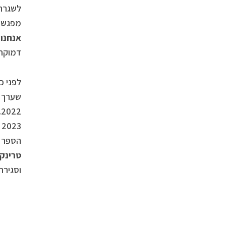
לשגרה
מפגשים
אנחנו’
דמוקרט
לפני כ
שערך א
2022. אך בכך אין די. “בספר זה,
2023 , ימים בהם המדינה עוברת מהפך גדול –ובשירים נמצא לכך הד גדול”, כותב
הספר 
טרינק
וסגירת המעגל של 50 שנה 