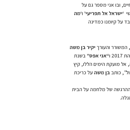
ם, ובו אני מספר גם על
שי
‘ישראל אל תפריעי’
ו
‘מה
ד על קיומנו כמדינה
, המשורר והעורך
יקיר בן משה
20 ו
“אני אפס”
בשנת
, אל מועקת הימים הללו, קיץ
בן משה
על כריכת
וההרגשה של מלחמה על הבית