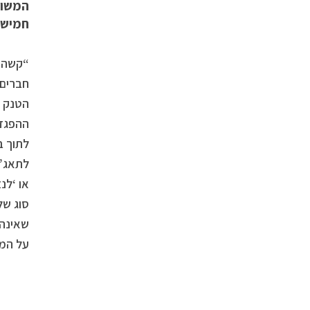
המשור
חמישים
“קשה ל
חברים 
הטנק ל
ההפגזה
לתוך ב
לתאג”ד
או ‘לנ
סוג של
שאינה 
על המל