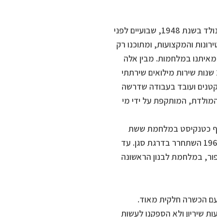
הוא מרגיש שהוא וחבריו הם דור תש”ח, אבל תש”ח אחר שלא נגמר. הוא נולד בשנת 1948, שבועיים לפני
ון. “היינו 100 צעירים בפלוגת הטירונות והמקצועות, ומתוכנו רק
יים חתמו קבע לתקופות קצרות מאוד. בתוך שש שנים מהגיוס נהרגו 18 מאיתנו במלחמות. מבין אלה
שהמשיכו לקורס קצינים אחד מכל שלושה נהרג. עשיתי חשבון שבמשך 27 שנות שירות מילואים שירתתי
קטנים ועובד בעבודה שדרשה
המולדת, המותקפת על ידי מי
 שירותו הסדיר השתתף כטנקיסט במלחמת ששת
הימים, במלחמת ההתשה בתעלת סואץ ובפעולת כראמה בירדן. בשנת 1969 השתחרר בדרגת סגן. עד
לחמת יום כיפור, במלחמת לבנון הראשונה
 עם הכשרה חלקית מאוד.
ות שיריון ולא הספקנו לעשות