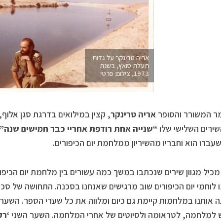
אריה טרינקר על גדות
תעלת סואץ, בשנת
1973, צילום: פרטי
ר המשורר והסופר
אריה טרינקר
, קצין במילואים בדרגת סגן אלוף,
ירים השלישי שלו
“שנייה אחת רודפת אחריי כבר חמישים שנה”
עברו הוא וחבריו מהשיריון ממלחמת יום הכיפורים.
כיל מגוון שירים שנכתבו במשך כמה עשורים בין מלחמת יום הכיפורים לק
 לוחמי יום הכיפורים שוב מרגישים שאנחנו בסכנה. התחושה של סכנה
ה אותנו במלחמות קיימת גם כיום ומלווה את כל שערי הספר. השער
למלחמה, לטראומה ולסיוטים של אחרי המלחמה. השער השני
‘רק