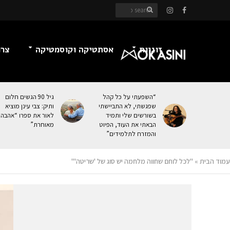
זוגיות
אסתטיקה וקוסמטיקה
צרכ
“השפעתי על כל קהל
גיל 90 הגשים חלום
שפגשתי, לא התביישתי
ותיק: צבי עינן מוציא
בשורשים שלי ותמיד
לאור את ספרו “אהבה
הבאתי את העוּד, הפיוט
מאוחרת”
והמזרח לתלמידים”
עמוד הבית
»
"לכל לוחם שחווה מלחמה יש סוג של 'שריטה'"