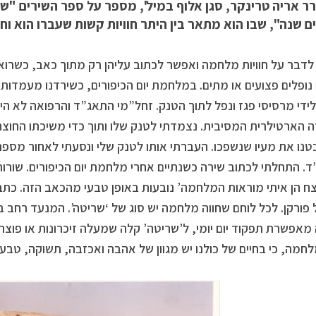
ר אריה טרינקר, סגן אלוף במיל', מספר על ספר השירים "שנ
 שנה", שבו הוא מתאר בין היתר חוויות קשות שעברו הוא וח
דבר על חוויות מלחמה ואפשר לכתוב עליהן רק מתוך כאב, כשרואי
נופלים פצועים או מתים. במלחמת יום הכיפורים, כשירדנו מעמדות 
ידי מרסיסי פגז ונפל לתוך הטנק. זחל”מי התאג”ד והרפואה לא היו 
 הארטילרית המסיבית. נצמדתי לטנק שלו ותוך כדי משיכתו החוצה
טנו את מעיו שנשפכו. העברתי אותו לטנק שלי ונסעתי לאחור מספר
. התחלתי לכתוב שירה כשנתיים אחרי מלחמת יום הכיפורים. שורות 
צח הן איתי מוראות המלחמה’ נובעות באופן טבעי מהכאב הזה. כתב
 פורקן. לכל לוחם שחווה מלחמה יש סוג של ‘שריטה’. המנעד רחב ב
מאפשרת תפקוד יום יומי, ל’שריטה’ קלה שמעלה זיכרונות או פוצ
חמה, כי בחיים של כולנו יש מגוון של אהבה ואכזבה, תשוקה, טבע, נ