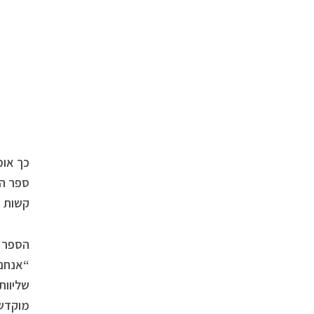
כך אומ
ספר הש
קשות ש
הספר מ
“אנחנו
שליוות
מוקדש 