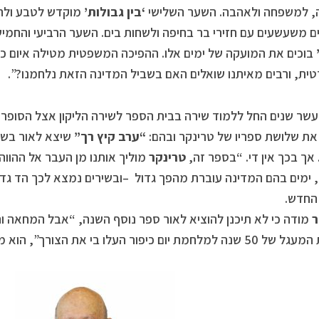
, למשפחה ולאהבה. השער השלישי
‘בין גבולות’
מוקדש לטבע ולחיי
 משעשעים עם חזירי בר בחיפה ולשחות בים. השער הרביעי והחמי
בוכים את המועקה של ימים אלו. ההפיכה המשפטית מטילה איום כב
ית, ורבים מאיתנו שואלים האם בשביל המדינה הזאת נלחמנו?”.
עשר שנים החל ללמוד שירה בבית הספר לשירה הליקון אצל הסופר
ת שלושת ספריו של טרינקר ובהם:
“ערב קיץ רך”
שיצא לאור בשהת 17
טרינקר
מוליך אותנו מן העבר אל ההווה
החדש.
ר
מודה כי לא תיכנן להוציא לאור ספר נוסף השנה, “אבל המחאה 
למלחמת יום כיפור העלו בי את הצורך”, הוא מגלה.