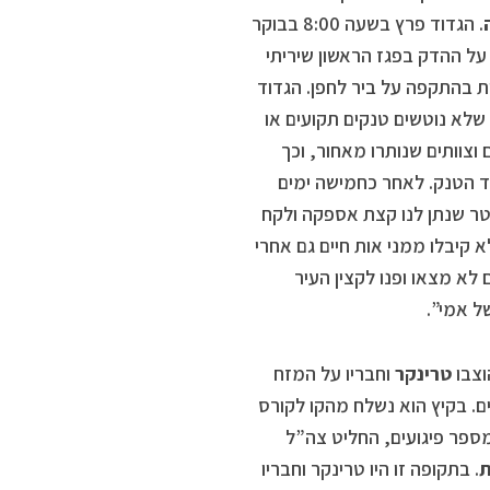
. הגדוד פרץ בשעה 8:00 בבוקר
תי על ההדק בפגז הראשון שיריתי
 בהתקפה על ביר לחפן. הגדוד
שלא נוטשים טנקים תקועים או
צוותים שנותרו מאחור, וכך
ד הטנק. לאחר כחמישה ימים
פטר שנתן לנו קצת אספקה ולקח
 קיבלו ממני אות חיים גם אחרי
לא מצאו ופנו לקצין העיר
ל אמי”.
וצבו
טרינקר
וחבריו על המזח
ים. בקיץ הוא נשלח מהקו לקורס
המשיך לקורס קצינים. בחודש מרץ 1968, לאחר מספר פיגועים, החליט צה”ל
ת
. בתקופה זו היו טרינקר וחבריו