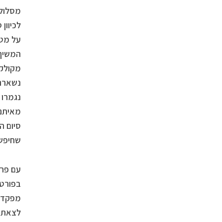
מסלול צוות
לכיוון 
על מטר
המשיך 
מקולקל
נשארנו
נגמרו 
מאיתנו
סיום ה
שחיפש 
עם פר
בפורט 
לצאת 