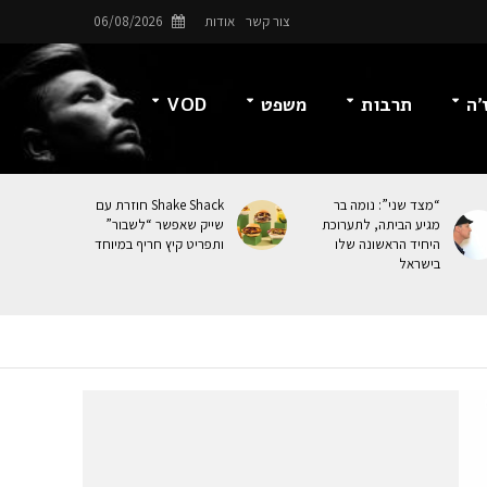
צור קשר
אודות
06/08/2026
’ה
תרבות
משפט
VOD
“מצד שני”: נומה בר
Shake Shack חוזרת עם
מגיע הביתה, לתערוכת
שייק שאפשר “לשבור”
היחיד הראשונה שלו
ותפריט קיץ חריף במיוחד
בישראל