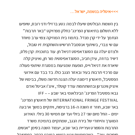
>>>איטליה בנשמה, ישראל…
בין השמות הבולטים שיעלו לבמה: נטע ברזילי ודני רובס, שיופיעו
ללא תשלום בתיאטרון הפרינג’ כחלק מפרויקט “באר תרבות”
הנתמך על ידי קרן מנדל. בתמוז בית המוזיקה צפוי ערב מיוחד
עם שי צברי, בשיתוף אנסמבל תרשיש והשחקנית זיו טובול,
ולצדם יעלה גם הסטנדאפיסט דניאל חן. עוד בתוכנית: קרן פלס,
דיוויד ברוזה, עידן חביב, הסטנדאפיסטית מור חן, ואיציק קלה
שיארח את דניאל וייס, הופעות שמגיעות במסגרת שיתופי פעולה
עם מרכזי תרבות בעיר ובאזור הנגב כולו. בד בבד עם אירועי
הפסטיבל, תיאטרון דימונה יעלה הצגה חדשה משלו, בבימויו של
איציק ווינגרטן ובהשתתפות עודד קוטלר, איצ’ו אביטל ואדם
גבאי.פסטיבל הפרינג’ הבינלאומי באר שבע – IFF –
INTERNATIONAL FRINGE FESTIVAL של תיאטרון הפרינג’
באר שבע, חוזר זו השנה ה-16 ברציפות, ויתקיים במשך ארבעה
ימים – החל מיום שני 27 ביולי ועד יום חמישי 30 ביולי. האירוע
המוערך והייחודי של בירת הנגב, שמתקיים בתמיכת משרד
התרבות והספורט ועיריית באר שבע, יעמוד השנה בסימן “אנשים.
סיפורים. עיר” – כשהמופעים ייגעו בנושא במובנו הרחב. הפסטיבל