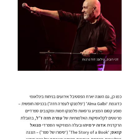
דני רובס, צילום: דוד גרנות
כמו כן, גם השנה יארח הפסטיבל אירועים בניחוח בינלאומי
כדוגמת ‘Alma Galbi’ (‘פלמנקו לעפרה חזה’) בכניסה חופשית –
מופע קסום המציע גרסאות פלמנקו חמות ומקצבים ספרדיים
מרטטים לקלאסיקות האלמותיות של
עפרה חזה ז”ל
, בהובלת
הרקדנית
אדוה ירמיהו
ובעלה המוזיקאי הספרדי
מנואל
קזאס
; ‘The Story of a Book’ (‘סיפורו של ספר’) – הצגה