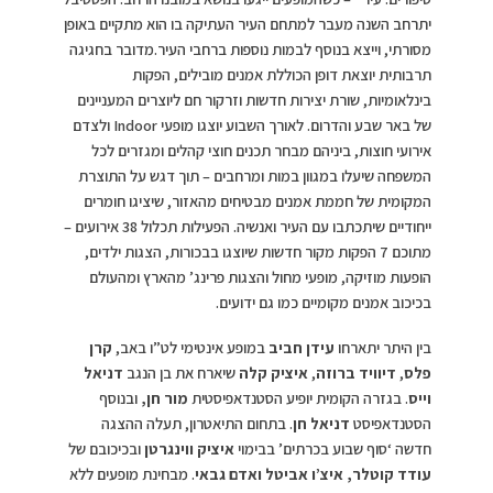
יתרחב השנה מעבר למתחם העיר העתיקה בו הוא מתקיים באופן
מסורתי, וייצא בנוסף לבמות נוספות ברחבי העיר.מדובר בחגיגה
תרבותית יוצאת דופן הכוללת אמנים מובילים, הפקות
בינלאומיות, שורת יצירות חדשות וזרקור חם ליוצרים המעניינים
של באר שבע והדרום. לאורך השבוע יוצגו מופעי Indoor ולצדם
אירועי חוצות, ביניהם מבחר תכנים חוצי קהלים ומגזרים לכל
המשפחה שיעלו במגוון במות ומרחבים – תוך דגש על התוצרת
המקומית של חממת אמנים מבטיחים מהאזור, שיציגו חומרים
ייחודיים שיתכתבו עם העיר ואנשיה. הפעילות תכלול 38 אירועים –
מתוכם 7 הפקות מקור חדשות שיוצגו בבכורות, הצגות ילדים,
הופעות מוזיקה, מופעי מחול והצגות פרינג’ מהארץ ומהעולם
בכיכוב אמנים מקומיים כמו גם ידועים.
בין היתר יתארחו
עידן חביב
במופע אינטימי לט”ו באב,
קרן
פלס
,
דיוויד ברוזה
,
איציק קלה
שיארח את בן הנגב
דניאל
וייס
. בגזרה הקומית יופיע הסטנדאפיסטית
מור חן,
ובנוסף
הסטנדאפיסט
דניאל חן
. בתחום התיאטרון, תעלה ההצגה
חדשה ‘סוף שבוע בכרתים’ בבימוי
איציק ווינגרטן
ובכיכובם של
עודד קוטלר, איצ’ו אביטל ואדם גבאי
. מבחינת מופעים ללא