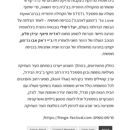
בינלאומית מרתקת בעקבות פרויקט השבתם של כרכי קודש
שהוחרמו מהקהילה היהודית בצ’כיה בימי השואה, פרי שיתוף
פעולה עם פסטיבל STETL של הקהילה היהודית בברנו.’Hymn
to Love’ (‘המנון לאהבה’) בכניסה חופשית – לאחר הצלחה על
הבמות הגדולות בעולם,
יעל רסולי
בובנאית וזמרת בינלאומית
מגיעה היישר מצרפת למופע מחווה ל
אדית פיאף
.
עידן סלע
,
הכוכב העולה של הזמר היווני ולאחריו
די.ג’יי ז’אק אבו נז’מון
,
יקפיצו בחגיגה מחשמלת של טברנה יוונית אותנטית בכניסה
חופשית.
כחלק מהאירועים, במהלך השבוע ייערכו במתחם העיר העתיקה
פעילויות נוספות ובהן פסטיבל בירה רחב היקף ב’בית הבירה’,
ערב קוטיילים מיוחד בקו תאי (KoH Thai), מופעי רחוב והפנינגים
לכל המשפחה כולל אירוע משפחה מגוונת בשיתוף פעולה עם
הבית הגאה וקרן מנדל, סדנאות יצירה ואמנות ועוד. לצדן,
המבקרים בפסטיבל יוכלו להנות ממגוון בילויים ואטרקציות
שמציעה באר שבע וגם להזמין לינה במלונות העיר העתיקה.
פרטים נוספים: https://fringe-festival.com/
תגיות
באר שבע
פסטיבל הפרינג'
דיוויד ברוזה