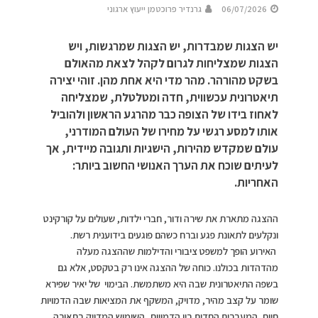
06/07/2026
גרנדיר פרוכטמן ייעוץ ארגוני
יש הצגות שמבדרות, יש הצגות שמרגשות, ויש
הצגות שמצליחות לגרום לקהל לצאת מהאולם
בשקט מהורהר. מהר מדי היא אחת מהן. זוהי יצירה
תיאטרונית עכשווית, חדה ומטלטלת, שמצליחה
לאחוז בידו של הצופה כבר מהרגע הראשון ולהוביל
אותו למסע רגשי על מחירו של העולם המודרני,
עולם שמקדש מהירות, הישגיות ותגובה מיידית, אך
לעיתים שוכח את הערך האנושי החשוב ביותר:
האחריות.
ההצגה מתארת את שירה ודור, חברי ילדות, שעולים על קורקינט
ונקלעים לתאונת פגע וברח כשהם פוגעים בידוענית רשת.
האירוע הופך למשפט ציבורי והדילמות שההצגה מעלה
מהדהדות בכולנו. כוחה של ההצגה אינו רק בטקסט, אלא גם
בשפה התיאטרונית שבה היא משתמשת. הבימוי של יאיר שפירא
שומר על קצב מהיר, מדויק, המשקף את המציאות שבה הדמויות
חיות. המעברים החדים בין הדמויות, השימוש המדויק בתאורה,