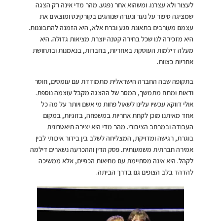
לעצור ולא עצרנו. ומשהוא אחר נפגע. מהר מדי אינה רק הצגה
שמציגה סיפור על נער ונערה שנוהגים בקורקינט ומוצאים את
עצמם מעורבים בתאונת פגע וברח אלא, היא הזמנה להתבוננות.
היא מזכירה לנו שכל בחירה קטנה יוצרת מציאות גדולה. היא
מעלה דילמות העוסקת באחריות, בחברות, בנאמנות ובתחושת
אחריות כצוות.
בתקופה שבה החברה הישראלית מתמודדת עם עומסים, חוסר
ודאות ומתח מתמשך, המסר של ההצגה מקבל עוצמה נוספת.
אולי דווקא עכשיו עלינו לשאול פחות מי אשם ויותר על מה כל
אחד מאיתנו מוכן לקחת אחריות במשפחה, בזוגיות, במקום
העבודה ובמרחב הציבורי. מהר מדי היא יצירה תיאטרונית
בוגרת, רגישה ומדויקת, המצליחה לשלב בין בידור איכותי לבין
אמירה חברתית משמעותית. פסק הדין וההכרעה נשארים דילמה
לקהל. היא אינה מסתיימת עם מחיאות הכפיים, אלא ממשיכה
להדהד בלב הצופים גם בדרך הביתה.