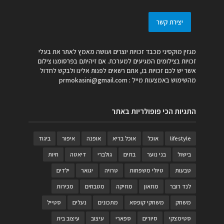
יצירת קשר
מגזין מוקסיני מכבד זכויות יוצרים ועושה מאמץ לאתר את בעלי
זכויות בצילומים המגיעים למערכת. אם זיהיתם בפרסומנו צילום
אשר יש לכם זכויות בו, אתם רשאים לפנות אלינו ולבקש לחדול
מהשימוש באמצעות מייל :
prmokasini@gmail.com
התגיות הכי פופולריות באתר
lifestyle
אוכל
אוכל בריא
אופנה
איפור
ביגוד
בישול
בני נוער
בתים
גולברי
דיאטה
חיות
טבעות
טיולי משפחות
טרויה
יגואר
ילדים
לנד רובר
מוזאון
מוזיקה
מטבחים
מכירות
משחק
משחקי קופסא
מתכונים
נעלים
סטייל
סטימצקי
סיורים
ספארי
עיצוב
עיצוב בית