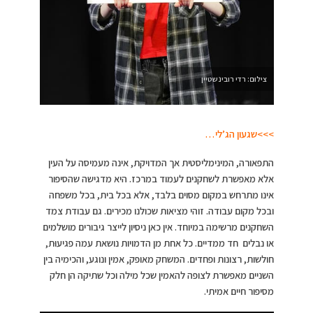
צילום: רדי רובינשטיין
>>>שגעון הג’לי…
התפאורה, המינימליסטית אך המדויקת, אינה מעמיסה על העין
אלא מאפשרת לשחקנים לעמוד במרכז. היא מדגישה שהסיפור
אינו מתרחש במקום מסוים בלבד, אלא בכל בית, בכל משפחה
ובכל מקום עבודה. זוהי מציאות שכולנו מכירים. גם עבודת צמד
השחקנים מרשימה במיוחד. אין כאן ניסיון לייצר גיבורים מושלמים
או נבלים חד ממדיים. כל אחת מן הדמויות נושאת עמה פגיעוּת,
חולשות, רצונות ופחדים. המשחק מאופק, אמין ונוגע, והכימיה בין
השניים מאפשרת לצופה להאמין שכל מילה וכל שתיקה הן חלק
מסיפור חיים אמיתי.