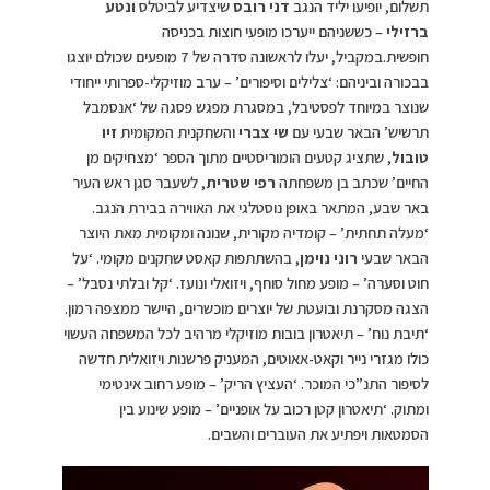
תשלום, יופיעו יליד הנגב
דני רובס
שיצדיע לביטלס
ונטע
ברזילי
– כששניהם ייערכו מופעי חוצות בכניסה
חופשית.במקביל, יעלו לראשונה סדרה של 7 מופעים שכולם יוצגו
בבכורה וביניהם: ‘צלילים וסיפורים’ – ערב מוזיקלי-ספרותי ייחודי
שנוצר במיוחד לפסטיבל, במסגרת מפגש פסגה של ‘אנסמבל
תרשיש’ הבאר שבעי עם
שי צברי
והשחקנית המקומית
זיו
טובול
, שתציג קטעים הומוריסטיים מתוך הספר ‘מצחיקים מן
החיים’ שכתב בן משפחתה
רפי שטרית
, לשעבר סגן ראש העיר
באר שבע, המתאר באופן נוסטלגי את האווירה בבירת הנגב.
‘מעלה תחתית’ – קומדיה מקורית, שנונה ומקומית מאת היוצר
הבאר שבעי
רוני נוימן
, בהשתתפות קאסט שחקנים מקומי. ‘על
חוט וסערה’ – מופע מחול סוחף, ויזואלי ונועז. ‘קל ובלתי נסבל’ –
הצגה מסקרנת ובועטת של יוצרים מוכשרים, היישר ממצפה רמון.
‘תיבת נוח’ – תיאטרון בובות מוזיקלי מרהיב לכל המשפחה העשוי
כולו מגזרי נייר וקאט-אאוטים, המעניק פרשנות ויזואלית חדשה
לסיפור התנ”כי המוכר. ‘העציץ הריק’ – מופע רחוב אינטימי
ומתוק. ‘תיאטרון קטן רכוב על אופניים’ – מופע שינוע בין
הסמטאות ויפתיע את העוברים והשבים.