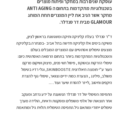
עוסקת שנים רבות במחקר ופיתוח מוצרים
בטכנולוגיות מתקדמות בתחום ה ANTI AGING
מחקר אשר הניב את ליין המוצרים תחת המותג
GLAMOUR מבית דר סנדלר.
ד”ר סנדלר בעלת קליניקה ותיקה ומשגשגת בראשון לציון,
משיקה בימים אלו קליניקה חדשה בתל אביב -בפנתרה.בקליניקה
מוצעים טיפולים אסתטיים עם המוצרים המובלים בעולם
והטכנולוגיות המתקדמות ביותר בתחום הרפואה האסתטית כיום:
טיפולי הזרקות ובוטוקס , פיסול תווי פנים, מיצוק ושיקום מרקם
העור ע”י חומצה היאלרונית SKINBOOSTE, וגלי רדיו בטיפול
משולב, פילינג , הצערת כפות ידיים וצוואר, טיפולי גוף להצרת
היקפים וחיטוב ,לייזר להסרת שיער ועוד….
התפיסה הטיפולי של דר סנדלר הנשענת על ידע נרחב ומעקב
אחר תוצאות של אלפי מטופלים ומסקנות ודאיות, הולידה מערך
טיפולים ייחודי ומותאם גיל.התפיסה הטיפולית תלוית גיל ומותאמת
למראה השלם , השיטה בנויה על מתן מענה לפי טווח גילאים
ומאפשרת בניית תהליך טיפולי המהווה מראה ליופי הטבעי ומקנה
מראה צעיר בבניית טיפול הדרגתית ותחזוקה של טיפול חודשי .