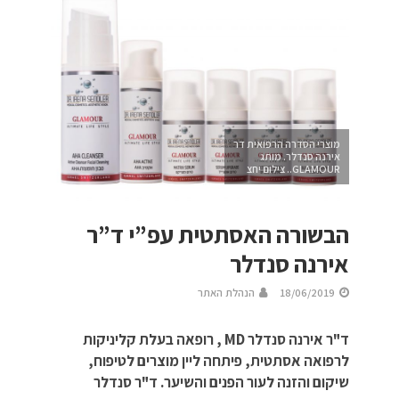
מוצרי הסדרה הרפואית דר
אירנה סנדלר. מותג
GLAMOUR.. צילום יחצ
הבשורה האסתטית עפ”י ד”ר
אירנה סנדלר
18/06/2019
הנהלת האתר
‏ד"ר אירנה סנדלר MD , רופאה בעלת קליניקות
לרפואה אסתטית, פיתחה ליין מוצרים לטיפוח,
שיקום והזנה לעור הפנים והשיער. ד"ר סנדלר