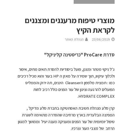
מוצרי טיפוח מרעננים ומצננים
לקראת הקיץ
23/06/2019
הנהלת האתר
סדרת ProCare "כריסטינה קליניקל"
ג’ל ניקוי מטהר ומצנן, פועל ביסודיות להסרת תאים מתים, איפור
ולכלוך עיקש, תוך שמירה על מאזן ה HP בעור והוא מכיל רכיבים
כמו : תמצית מלפפון הCleanser היננים, תה ירוק והממליס
הפועלים להרגעה וצינון של עור הפנים כולל רכיב לחות
HYDRATE COMPLEX.
קרן סלע מנהלת חטיבת האסתטיקה בחברת סלע מדיקל ,
המפיצה הבלעדית בארץ מרחיבה שהסדרה מתאימה לשגרת
טיפול יומיומית של עור הפנים ומעניקה מענה יעיל וממושך למגוון
הרחב של מצבי העור וצרכיו.