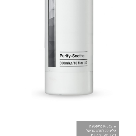
ProCare כריסטינה
קליניקל לסלע מדיקל
צילום שלומי ארביב